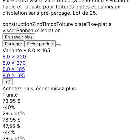
Fixe-plat à visser zinc Timco (8.0x165mm) - Fixation
fiable et robuste pour toitures plates et panneaux
d'isolation sans pré-perçage. Lot de 25.
construction
Zinc
Timco
Toiture plate
Fixe-plat à
visser
Panneaux isolation
En savoir plus
Partager
Fiche produit
Variante
• 8.0 x 165
8.0 x 220
8.0 x 270
8.0 x 165
8.0 x 195
+3
Achetez plus, économisez plus
1 unité
78,95 $
-40%
2+ unités
78,95 $
47,55 $
-44%
3+ unités