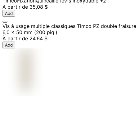
Timco
Fixation
Quincaillerie
Vis inoxydable
+2
À partir de
35,08 $
Add
Vis à usage multiple classiques Timco PZ double fraisure
6,0 x 50 mm (200 piq.)
À partir de
24,64 $
Add