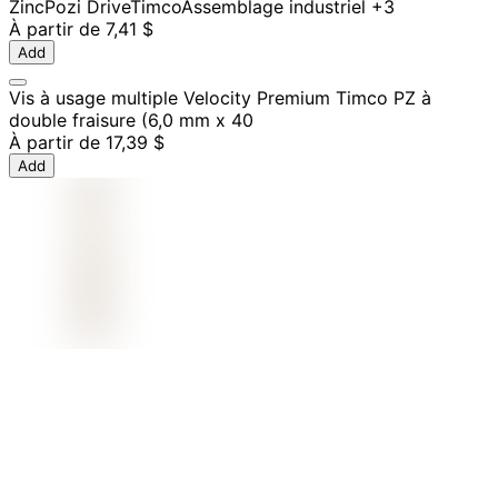
Zinc
Pozi Drive
Timco
Assemblage industriel
+3
À partir de
7,41 $
Add
Vis à usage multiple Velocity Premium Timco PZ à
double fraisure (6,0 mm x 40
À partir de
17,39 $
Add