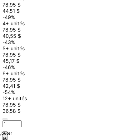
78,95 $
44,51 $
-49%
4+ unités
78,95 $
40,55 $
-43%
5+ unités
78,95 $
45,17 $
-46%
6+ unités
78,95 $
42,41 $
-54%
12+ unités
78,95 $
36,58 $
jouter
au