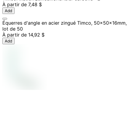
À partir de
7,48 $
Add
Équerres d'angle en acier zingué Timco, 50x50x16mm,
lot de 50
À partir de
14,92 $
Add