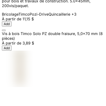
pour bois et travaux de construction. 5.0x45mm,
200vis/paquet.
Bricolage
Timco
Pozi-Drive
Quincaillerie
+3
À partir de
11,15 $
Add
Vis à bois Timco Solo PZ double fraisure, 5,0x70 mm (8
pièces)
À partir de
3,89 $
Add