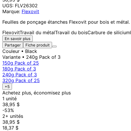
UGS:
FLV26302
Marque:
Flexovit
Feuilles de ponçage étanches Flexovit pour bois et métal
Flexovit
Travail du métal
Travail du bois
Carbure de silicium
En savoir plus
Partager
Fiche produit
Couleur
• Black
Variante
• 240g Pack of 3
150g Pack of 25
180g Pack of 3
240g Pack of 3
320g Pack of 25
+5
Achetez plus, économisez plus
1 unité
38,95 $
-53%
2+ unités
38,95 $
18,37 $