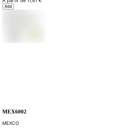
À partir de
17,61 €
Add
MEX6002
MEXCO