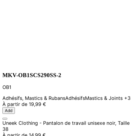
MKV-OB1SCS290SS-2
OB1
Adhésifs, Mastics & Rubans
Adhésifs
Mastics & Joints
+3
À partir de
19,99 €
Add
Uneek Clothing - Pantalon de travail unisexe noir, Taille
38
À partir de
14,99 €