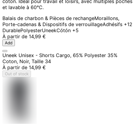
coton. Idéal pour travail et loisirs, avec multiples poches
et lavable à 60°C.
Balais de charbon & Pièces de rechange
Moraillons,
Porte-cadenas & Dispositifs de verrouillage
Adhésifs
+12
Durable
Polyester
Uneek
Cótón
+5
À partir de
14,99 €
Add
Uneek Unisex - Shorts Cargo, 65% Polyester 35%
Coton, Noir, Taille 34
À partir de
14,99 €
Out of stock