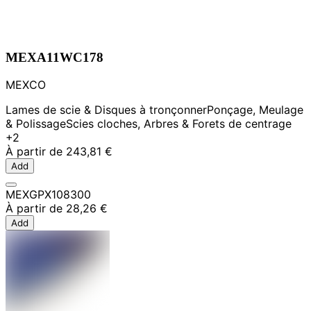
MEXA11WC178
MEXCO
Lames de scie & Disques à tronçonner
Ponçage, Meulage
& Polissage
Scies cloches, Arbres & Forets de centrage
+2
À partir de
243,81 €
Add
MEXGPX108300
À partir de
28,26 €
Add