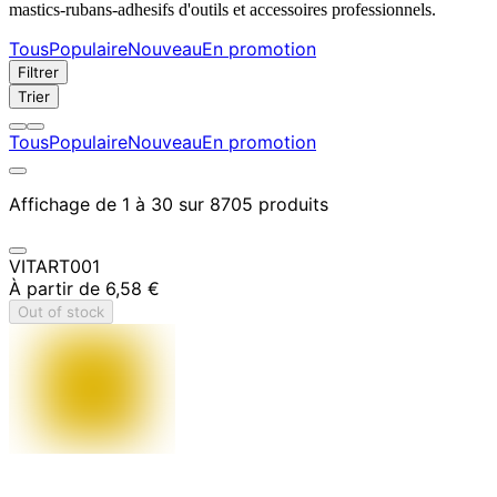
mastics-rubans-adhesifs d'outils et accessoires professionnels.
Tous
Populaire
Nouveau
En promotion
Filtrer
Trier
Tous
Populaire
Nouveau
En promotion
Affichage de 1 à 30 sur 8705 produits
VITART001
À partir de
6,58 €
Out of stock