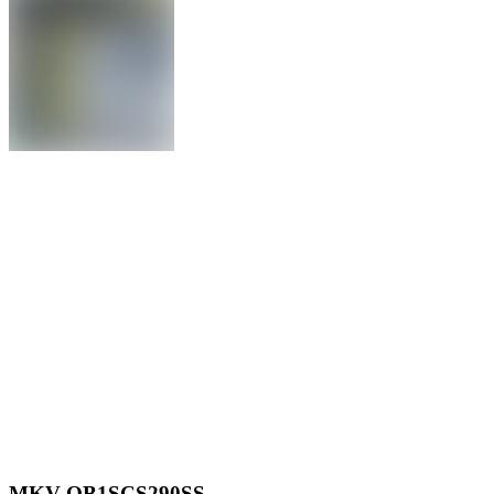
MKV-OB1SCS290SS