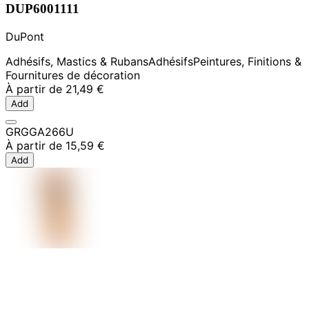
DUP6001111
DuPont
Adhésifs, Mastics & Rubans
Adhésifs
Peintures, Finitions &
Fournitures de décoration
À partir de
21,49 €
Add
GRGGA266U
À partir de
15,59 €
Add