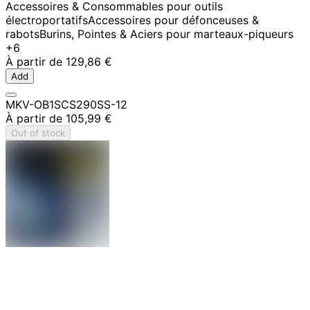
Accessoires & Consommables pour outils
électroportatifs
Accessoires pour défonceuses &
rabots
Burins, Pointes & Aciers pour marteaux-piqueurs
+6
À partir de
129,86 €
Add
MKV-OB1SCS290SS-12
À partir de
105,99 €
Out of stock