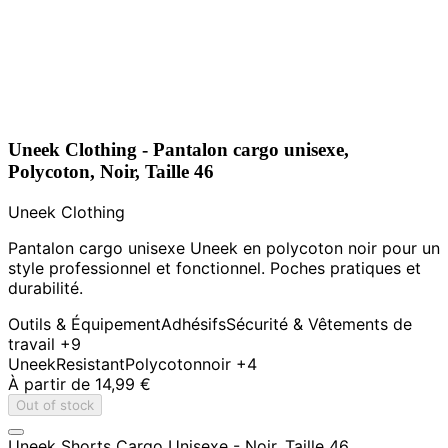
Uneek Clothing - Pantalon cargo unisexe,
Polycoton, Noir, Taille 46
Uneek Clothing
Pantalon cargo unisexe Uneek en polycoton noir pour un
style professionnel et fonctionnel. Poches pratiques et
durabilité.
Outils & Équipement
Adhésifs
Sécurité & Vêtements de
travail
+9
Uneek
Resistant
Polycoton
noir
+4
À partir de
14,99 €
Out of stock
Uneek Shorts Cargo Unisexe - Noir, Taille 46