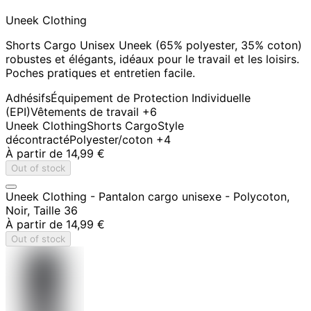
Uneek Clothing
Shorts Cargo Unisex Uneek (65% polyester, 35% coton)
robustes et élégants, idéaux pour le travail et les loisirs.
Poches pratiques et entretien facile.
Adhésifs
Équipement de Protection Individuelle
(EPI)
Vêtements de travail
+6
Uneek Clothing
Shorts Cargo
Style
décontracté
Polyester/coton
+4
À partir de
14,99 €
Out of stock
Uneek Clothing - Pantalon cargo unisexe - Polycoton,
Noir, Taille 36
À partir de
14,99 €
Out of stock