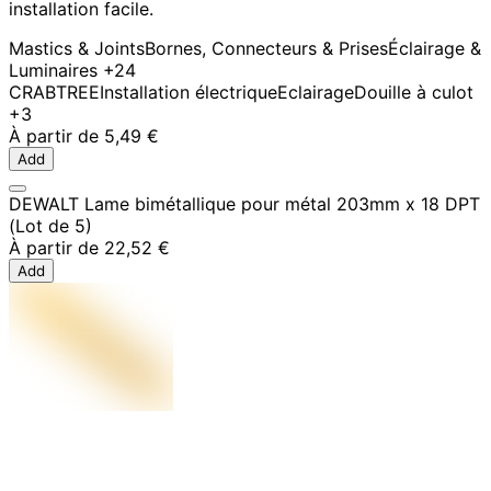
installation facile.
Mastics & Joints
Bornes, Connecteurs & Prises
Éclairage &
Luminaires
+24
CRABTREE
Installation électrique
Eclairage
Douille à culot
+3
À partir de
5,49 €
Add
DEWALT Lame bimétallique pour métal 203mm x 18 DPT
(Lot de 5)
À partir de
22,52 €
Add