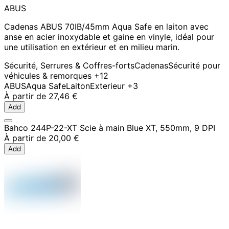
ABUS
Cadenas ABUS 70IB/45mm Aqua Safe en laiton avec
anse en acier inoxydable et gaine en vinyle, idéal pour
une utilisation en extérieur et en milieu marin.
Sécurité, Serrures & Coffres-forts
Cadenas
Sécurité pour
véhicules & remorques
+12
ABUS
Aqua Safe
Laiton
Exterieur
+3
À partir de
27,46 €
Add
Bahco 244P-22-XT Scie à main Blue XT, 550mm, 9 DPI
À partir de
20,00 €
Add