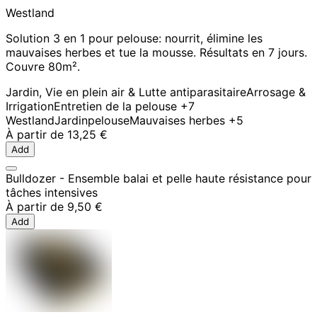
Westland
Solution 3 en 1 pour pelouse: nourrit, élimine les
mauvaises herbes et tue la mousse. Résultats en 7 jours.
Couvre 80m².
Jardin, Vie en plein air & Lutte antiparasitaire
Arrosage &
Irrigation
Entretien de la pelouse
+7
Westland
Jardin
pelouse
Mauvaises herbes
+5
À partir de
13,25 €
Add
Bulldozer - Ensemble balai et pelle haute résistance pour
tâches intensives
À partir de
9,50 €
Add