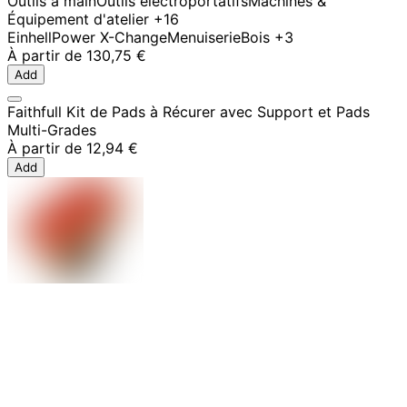
Outils à main
Outils électroportatifs
Machines &
Équipement d'atelier
+16
Einhell
Power X-Change
Menuiserie
Bois
+3
À partir de
130,75 €
Add
Faithfull Kit de Pads à Récurer avec Support et Pads
Multi-Grades
À partir de
12,94 €
Add