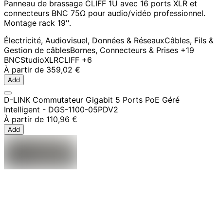
Panneau de brassage CLIFF 1U avec 16 ports XLR et
connecteurs BNC 75Ω pour audio/vidéo professionnel.
Montage rack 19''.
Électricité, Audiovisuel, Données & Réseaux
Câbles, Fils &
Gestion de câbles
Bornes, Connecteurs & Prises
+19
BNC
Studio
XLR
CLIFF
+6
À partir de
359,02 €
Add
D-LINK Commutateur Gigabit 5 Ports PoE Géré
Intelligent - DGS-1100-05PDV2
À partir de
110,96 €
Add