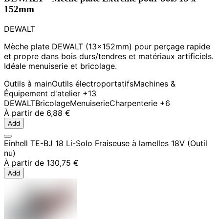
152mm
DEWALT
Mèche plate DEWALT (13x152mm) pour perçage rapide
et propre dans bois durs/tendres et matériaux artificiels.
Idéale menuiserie et bricolage.
Outils à main
Outils électroportatifs
Machines &
Équipement d'atelier
+13
DEWALT
Bricolage
Menuiserie
Charpenterie
+6
À partir de
6,88 €
Add
Einhell TE-BJ 18 Li-Solo Fraiseuse à lamelles 18V (Outil
nu)
À partir de
130,75 €
Add