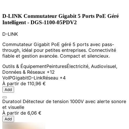
D-LINK Commutateur Gigabit 5 Ports PoE Géré
Intelligent - DGS-1100-05PDV2
D-LINK
Commutateur Gigabit PoE géré 5 ports avec pass-
through, idéal pour petites entreprises. Connectivité
fiable et gestion avancée. Compact et silencieux.
Outils & Équipement
Peintures
Électricité, Audiovisuel,
Données & Réseaux
+12
VoIP
Gigabit
D-Link
Réseau
+4
À partir de
110,96 €
Add
Duratool Détecteur de tension 1000V avec alerte sonore
et visuelle
À partir de
6,06 €
Add