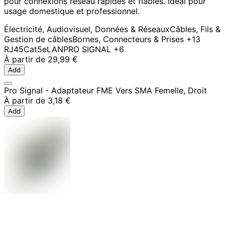
pour connexions réseau rapides et fiables. Idéal pour
usage domestique et professionnel.
Électricité, Audiovisuel, Données & Réseaux
Câbles, Fils &
Gestion de câbles
Bornes, Connecteurs & Prises
+13
RJ45
Cat5e
LAN
PRO SIGNAL
+6
À partir de
29,99 €
Add
Pro Signal - Adaptateur FME Vers SMA Femelle, Droit
À partir de
3,18 €
Add