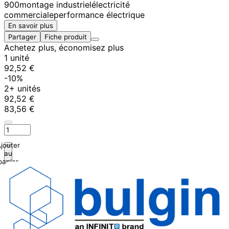
900
montage industriel
électricité
commerciale
performance électrique
En savoir plus
Partager
Fiche produit
Achetez plus, économisez plus
1 unité
92,52 €
-10%
2+ unités
92,52 €
83,56 €
jouter
au
panier