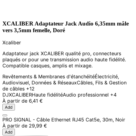
XCALIBER Adaptateur Jack Audio 6,35mm mâle
vers 3,5mm femelle, Doré
Xcaliber
Adaptateur jack XCALIBER qualité pro, connecteurs
plaqués or pour une transmission audio haute fidélité.
Compatible casques, amplis et mixage.
Revêtements & Membranes d'étanchéité
Électricité,
Audiovisuel, Données & Réseaux
Câbles, Fils & Gestion
de câbles
+12
DJ
XCALIBER
Haute fidélité
Audio professionnel
+4
À partir de
6,41 €
Add
PRO SIGNAL - Câble Ethernet RJ45 Cat5e, 30m, Noir
À partir de
29,99 €
Add