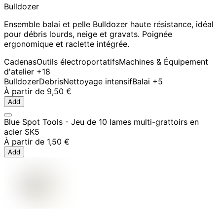
Bulldozer
Ensemble balai et pelle Bulldozer haute résistance, idéal
pour débris lourds, neige et gravats. Poignée
ergonomique et raclette intégrée.
Cadenas
Outils électroportatifs
Machines & Équipement
d'atelier
+18
Bulldozer
Debris
Nettoyage intensif
Balai
+5
À partir de
9,50 €
Add
Blue Spot Tools - Jeu de 10 lames multi-grattoirs en
acier SK5
À partir de
1,50 €
Add