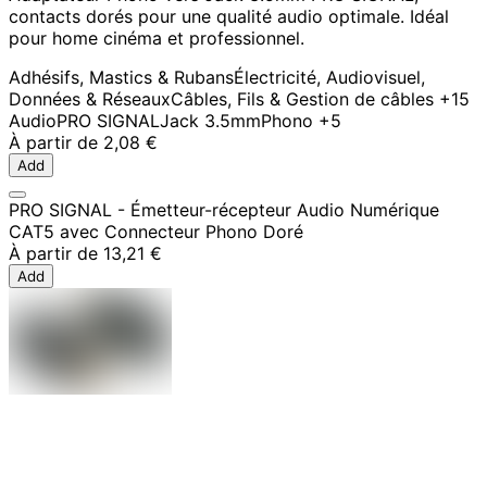
contacts dorés pour une qualité audio optimale. Idéal
pour home cinéma et professionnel.
Adhésifs, Mastics & Rubans
Électricité, Audiovisuel,
Données & Réseaux
Câbles, Fils & Gestion de câbles
+15
Audio
PRO SIGNAL
Jack 3.5mm
Phono
+5
À partir de
2,08 €
Add
PRO SIGNAL - Émetteur-récepteur Audio Numérique
CAT5 avec Connecteur Phono Doré
À partir de
13,21 €
Add