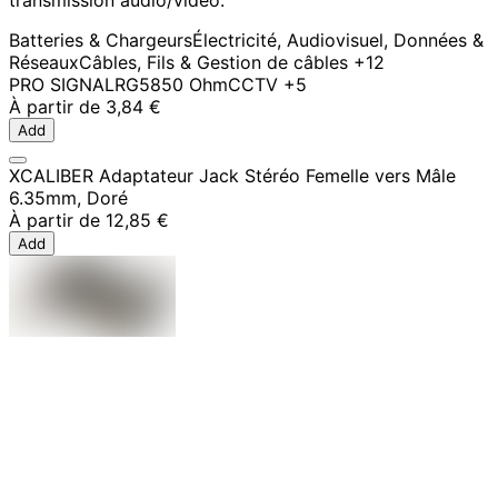
Batteries & Chargeurs
Électricité, Audiovisuel, Données &
Réseaux
Câbles, Fils & Gestion de câbles
+12
PRO SIGNAL
RG58
50 Ohm
CCTV
+5
À partir de
3,84 €
Add
XCALIBER Adaptateur Jack Stéréo Femelle vers Mâle
6.35mm, Doré
À partir de
12,85 €
Add