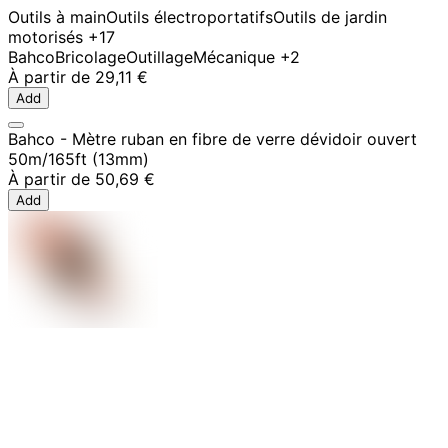
Outils à main
Outils électroportatifs
Outils de jardin
motorisés
+17
Bahco
Bricolage
Outillage
Mécanique
+2
À partir de
29,11 €
Add
Bahco - Mètre ruban en fibre de verre dévidoir ouvert
50m/165ft (13mm)
À partir de
50,69 €
Add