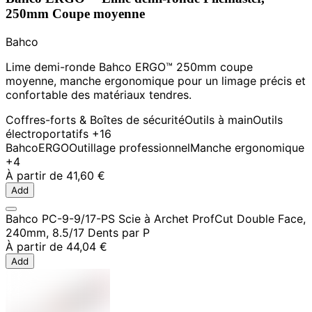
250mm Coupe moyenne
Bahco
Lime demi-ronde Bahco ERGO™ 250mm coupe
moyenne, manche ergonomique pour un limage précis et
confortable des matériaux tendres.
Coffres-forts & Boîtes de sécurité
Outils à main
Outils
électroportatifs
+16
Bahco
ERGO
Outillage professionnel
Manche ergonomique
+4
À partir de
41,60 €
Add
Bahco PC-9-9/17-PS Scie à Archet ProfCut Double Face,
240mm, 8.5/17 Dents par P
À partir de
44,04 €
Add