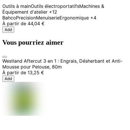
Outils à main
Outils électroportatifs
Machines &
Équipement d'atelier
+12
Bahco
Precision
Menuiserie
Ergonomique
+4
À partir de
44,04 €
Add
Vous pourriez aimer
Westland Aftercut 3 en 1 : Engrais, Désherbant et Anti-
Mousse pour Pelouse, 80m
À partir de
13,25 €
Add