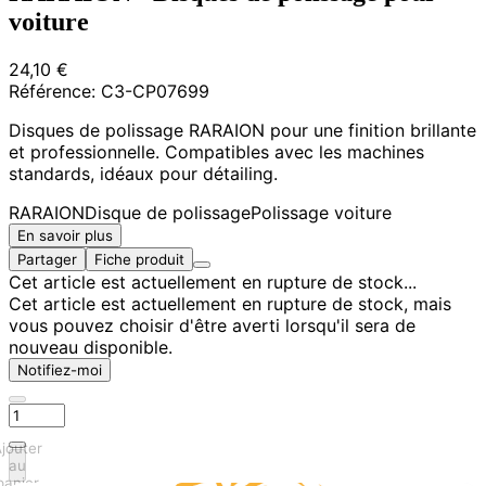
voiture
24,10 €
Référence:
C3-CP07699
Disques de polissage RARAION pour une finition brillante
et professionnelle. Compatibles avec les machines
standards, idéaux pour détailing.
RARAION
Disque de polissage
Polissage voiture
En savoir plus
Partager
Fiche produit
Cet article est actuellement en rupture de stock...
Cet article est actuellement en rupture de stock, mais
vous pouvez choisir d'être averti lorsqu'il sera de
nouveau disponible.
Notifiez-moi
jouter
au
panier