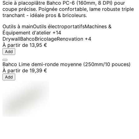
Scie à placoplâtre Bahco PC-6 (160mm, 8 DPI) pour
coupe précise. Poignée confortable, lame robuste triple
tranchant - idéale pros & bricoleurs.
Outils à main
Outils électroportatifs
Machines &
Équipement d'atelier
+14
Drywall
Bahco
Bricolage
Renovation
+4
À partir de
13,95 €
Add
Bahco Lime demi-ronde moyenne (250mm/10 pouces)
À partir de
19,39 €
Add