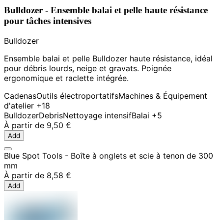
Bulldozer - Ensemble balai et pelle haute résistance
pour tâches intensives
Bulldozer
Ensemble balai et pelle Bulldozer haute résistance, idéal
pour débris lourds, neige et gravats. Poignée
ergonomique et raclette intégrée.
Cadenas
Outils électroportatifs
Machines & Équipement
d'atelier
+18
Bulldozer
Debris
Nettoyage intensif
Balai
+5
À partir de
9,50 €
Add
Blue Spot Tools - Boîte à onglets et scie à tenon de 300
mm
À partir de
8,58 €
Add