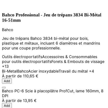
Bahco Professional - Jeu de trépans 3834 Bi-Métal
16-51mm
Bahco
Jeu de trépans Bahco 3834 bi-métal pour bois,
plastique et métaux, incluant 6 diamètres et mandrins
pour une coupe professionnelle.
Outils électroportatifs
Accessoires & Consommables
pour outils électroportatifs
Forets & Embouts de vissage
+13
Bi-Metal
Bahco
Acier inoxydable
Travail du métal
+4
À partir de
110,65 €
Add
Bahco PC-6 Scie à placoplâtre ProfCut, lame 160mm, 8
DPI
À partir de
13,95 €
Add