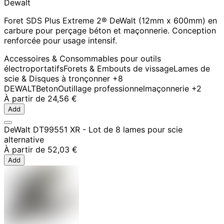
Dewalt
Foret SDS Plus Extreme 2® DeWalt (12mm x 600mm) en
carbure pour perçage béton et maçonnerie. Conception
renforcée pour usage intensif.
Accessoires & Consommables pour outils
électroportatifs
Forets & Embouts de vissage
Lames de
scie & Disques à tronçonner
+8
DEWALT
Beton
Outillage professionnel
maçonnerie
+2
À partir de
24,56 €
Add
DeWalt DT99551 XR - Lot de 8 lames pour scie
alternative
À partir de
52,03 €
Add