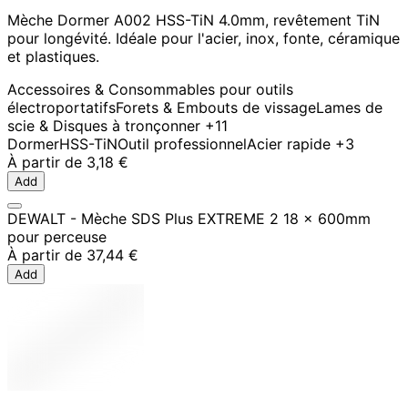
Mèche Dormer A002 HSS-TiN 4.0mm, revêtement TiN
pour longévité. Idéale pour l'acier, inox, fonte, céramique
et plastiques.
Accessoires & Consommables pour outils
électroportatifs
Forets & Embouts de vissage
Lames de
scie & Disques à tronçonner
+11
Dormer
HSS-TiN
Outil professionnel
Acier rapide
+3
À partir de
3,18 €
Add
DEWALT - Mèche SDS Plus EXTREME 2 18 x 600mm
pour perceuse
À partir de
37,44 €
Add