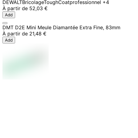
DEWALT
Bricolage
ToughCoat
professionnel
+4
À partir de
52,03 €
Add
DMT D2E Mini Meule Diamantée Extra Fine, 83mm
À partir de
21,48 €
Add