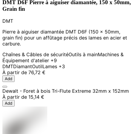
DMT D6F Pierre à aiguiser diamantée, 150 x 50mm,
Grain fin
DMT
Pierre à aiguiser diamantée DMT D6F (150 x 50mm,
grain fin) pour un affûtage précis des lames en acier et
carbure.
Chaînes & Câbles de sécurité
Outils à main
Machines &
Équipement d'atelier
+9
DMT
Diamant
Outil
Lames
+3
À partir de
76,72 €
Add
Dewalt - Foret à bois Tri-Flute Extreme 32mm x 152mm
À partir de
15,14 €
Add