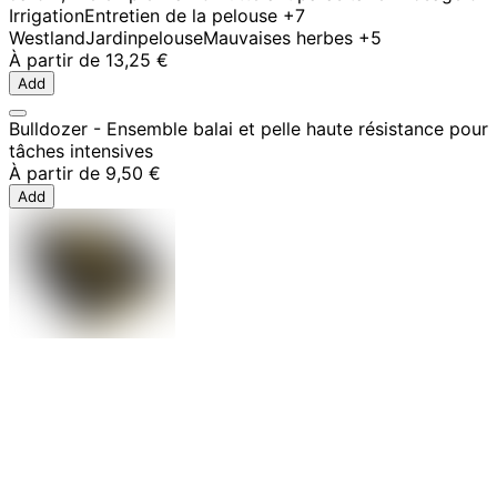
Irrigation
Entretien de la pelouse
+7
Westland
Jardin
pelouse
Mauvaises herbes
+5
À partir de
13,25 €
Add
Bulldozer - Ensemble balai et pelle haute résistance pour
tâches intensives
À partir de
9,50 €
Add