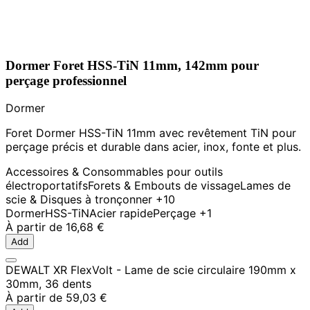
Dormer Foret HSS-TiN 11mm, 142mm pour
perçage professionnel
Dormer
Foret Dormer HSS-TiN 11mm avec revêtement TiN pour
perçage précis et durable dans acier, inox, fonte et plus.
Accessoires & Consommables pour outils
électroportatifs
Forets & Embouts de vissage
Lames de
scie & Disques à tronçonner
+10
Dormer
HSS-TiN
Acier rapide
Perçage
+1
À partir de
16,68 €
Add
DEWALT XR FlexVolt - Lame de scie circulaire 190mm x
30mm, 36 dents
À partir de
59,03 €