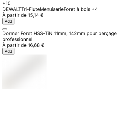
+10
DEWALT
Tri-Flute
Menuiserie
Foret à bois
+4
À partir de
15,14 €
Add
Dormer Foret HSS-TiN 11mm, 142mm pour perçage
professionnel
À partir de
16,68 €
Add