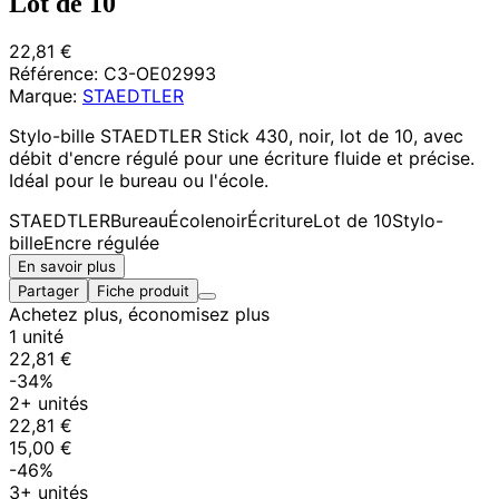
Lot de 10
22,81 €
Référence:
C3-OE02993
Marque:
STAEDTLER
Stylo-bille STAEDTLER Stick 430, noir, lot de 10, avec
débit d'encre régulé pour une écriture fluide et précise.
Idéal pour le bureau ou l'école.
STAEDTLER
Bureau
École
noir
Écriture
Lot de 10
Stylo-
bille
Encre régulée
En savoir plus
Partager
Fiche produit
Achetez plus, économisez plus
1 unité
22,81 €
-34%
2+ unités
22,81 €
15,00 €
-46%
3+ unités