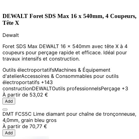
DEWALT Foret SDS Max 16 x 540mm, 4 Coupeurs,
Tête X
Dewalt
Foret SDS Max DEWALT 16 x 540mm avec tête X à 4
coupeurs pour perçage rapide et efficace. Idéal pour
travaux intensifs et construction.
Outils électroportatifs
Machines & Équipement
d'atelier
Accessoires & Consommables pour outils
électroportatifs
+143
construction
DEWALT
Outils professionnels
Perçage
+3
À partir de
53,02 €
Add
DMT FCS5C Lime diamant pour chaîne de tronçonneuse,
4,0mm, grain bleu gros
À partir de
70,77 €
Add