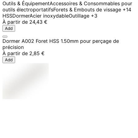
Outils & Équipement
Accessoires & Consommables pour
outils électroportatifs
Forets & Embouts de vissage
+14
HSS
Dormer
Acier inoxydable
Outillage
+3
À partir de
24,43 €
Add
Dormer A002 Foret HSS 1.50mm pour perçage de
précision
À partir de
2,85 €
Add