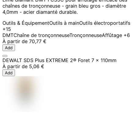
chaînes de tronçonneuse - grain bleu gros - diamètre
4,0mm - acier diamanté durable.
Outils & Équipement
Outils à main
Outils électroportatifs
+15
DMT
Chaîne de tronçonneuse
Tronçonneuse
Affûtage
+6
À partir de
70,77 €
Add
DEWALT SDS Plus EXTREME 2® Foret 7 x 110mm
À partir de
5,06 €
Add