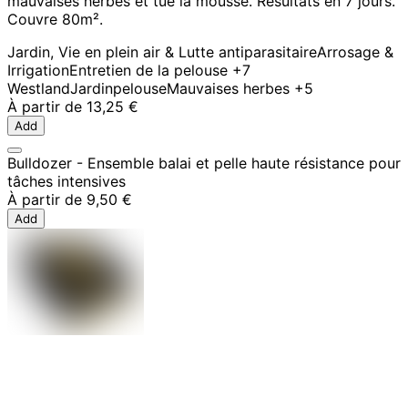
mauvaises herbes et tue la mousse. Résultats en 7 jours.
Couvre 80m².
Jardin, Vie en plein air & Lutte antiparasitaire
Arrosage &
Irrigation
Entretien de la pelouse
+7
Westland
Jardin
pelouse
Mauvaises herbes
+5
À partir de
13,25 €
Add
Bulldozer - Ensemble balai et pelle haute résistance pour
tâches intensives
À partir de
9,50 €
Add