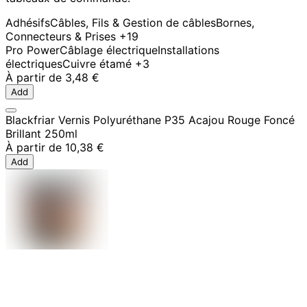
Adhésifs
Câbles, Fils & Gestion de câbles
Bornes,
Connecteurs & Prises
+19
Pro Power
Câblage électrique
Installations
électriques
Cuivre étamé
+3
À partir de
3,48 €
Add
Blackfriar Vernis Polyuréthane P35 Acajou Rouge Foncé
Brillant 250ml
À partir de
10,38 €
Add