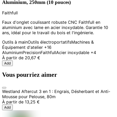
Aluminium, 250mm (10 pouces)
Faithfull
Faux d'onglet coulissant robuste CNC Faithfull en
aluminium avec lame en acier inoxydable. Garantie 10
ans, idéal pour le travail du bois et l'ingénierie.
Outils à main
Outils électroportatifs
Machines &
Équipement d'atelier
+16
Aluminium
Precision
Faithfull
Acier inoxydable
+4
À partir de
20,67 €
Add
Vous pourriez aimer
Westland Aftercut 3 en 1 : Engrais, Désherbant et Anti-
Mousse pour Pelouse, 80m
À partir de
13,25 €
Add