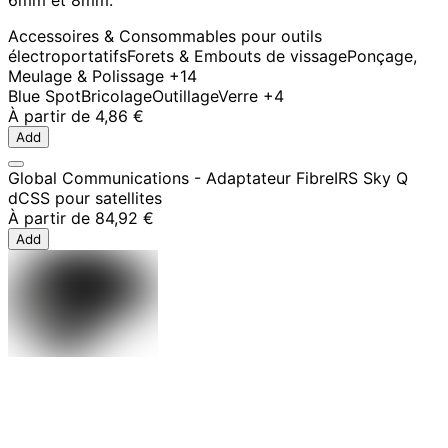
6mm et 8mm.
Accessoires & Consommables pour outils
électroportatifs
Forets & Embouts de vissage
Ponçage,
Meulage & Polissage
+14
Blue Spot
Bricolage
Outillage
Verre
+4
À partir de
4,86 €
Add
Global Communications - Adaptateur FibreIRS Sky Q
dCSS pour satellites
À partir de
84,92 €
Add