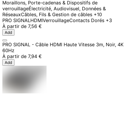
Moraillons, Porte-cadenas & Dispositifs de
verrouillage
Électricité, Audiovisuel, Données &
Réseaux
Câbles, Fils & Gestion de câbles
+10
PRO SIGNAL
HDMI
Verrouillage
Contacts Dorés
+3
À partir de
7,56 €
Add
PRO SIGNAL - Câble HDMI Haute Vitesse 3m, Noir, 4K
60Hz
À partir de
7,94 €
Add