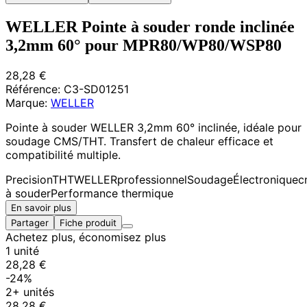
WELLER Pointe à souder ronde inclinée
3,2mm 60° pour MPR80/WP80/WSP80
28,28 €
Référence:
C3-SD01251
Marque:
WELLER
Pointe à souder WELLER 3,2mm 60° inclinée, idéale pour
soudage CMS/THT. Transfert de chaleur efficace et
compatibilité multiple.
Precision
THT
WELLER
professionnel
Soudage
Électronique
c
à souder
Performance thermique
En savoir plus
Partager
Fiche produit
Achetez plus, économisez plus
1 unité
28,28 €
-24%
2+ unités
28,28 €