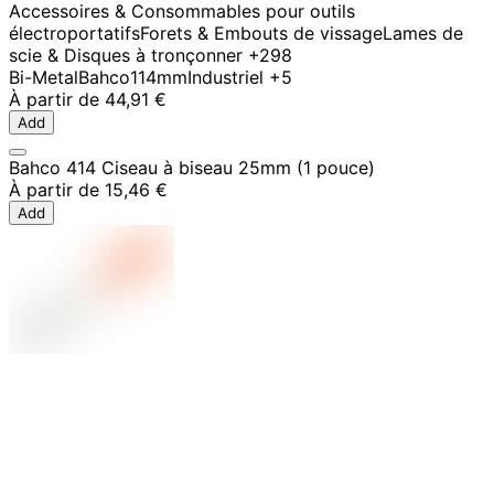
Accessoires & Consommables pour outils
électroportatifs
Forets & Embouts de vissage
Lames de
scie & Disques à tronçonner
+298
Bi-Metal
Bahco
114mm
Industriel
+5
À partir de
44,91 €
Add
Bahco 414 Ciseau à biseau 25mm (1 pouce)
À partir de
15,46 €
Add