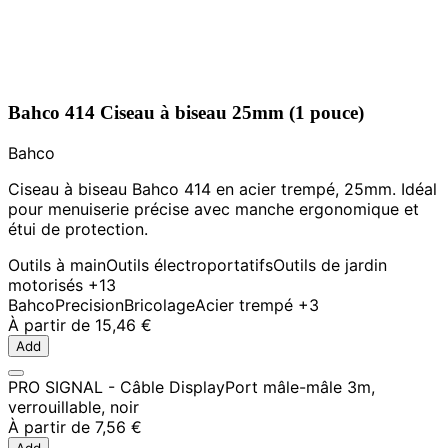
Bahco 414 Ciseau à biseau 25mm (1 pouce)
Bahco
Ciseau à biseau Bahco 414 en acier trempé, 25mm. Idéal
pour menuiserie précise avec manche ergonomique et
étui de protection.
Outils à main
Outils électroportatifs
Outils de jardin
motorisés
+13
Bahco
Precision
Bricolage
Acier trempé
+3
À partir de
15,46 €
Add
PRO SIGNAL - Câble DisplayPort mâle-mâle 3m,
verrouillable, noir
À partir de
7,56 €
Add