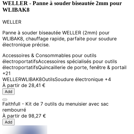
WELLER - Panne à souder biseautée 2mm pour
WLIBAK8
WELLER
Panne à souder biseautée WELLER (2mm) pour
WLIBAK8, chauffage rapide, parfaite pour soudure
électronique précise.
Accessoires & Consommables pour outils
électroportatifs
Accessoires spécialisés pour outils
électroportatifs
Quincaillerie de porte, fenêtre & portail
+21
WELLER
WLIBAK8
Outils
Soudure électronique
+4
À partir de
28,41 €
Add
Faithfull - Kit de 7 outils du menuisier avec sac
rembourré
À partir de
98,27 €
Add