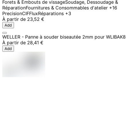
Forets & Embouts de vissage
Soudage, Dessoudage &
Réparation
Fournitures & Consommables d'atelier
+16
Precision
CIF
Flux
Réparations
+3
À partir de
23,52 €
Add
WELLER - Panne à souder biseautée 2mm pour WLIBAK8
À partir de
28,41 €
Add