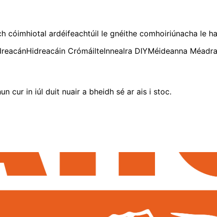
h cóimhiotal ardéifeachtúil le gnéithe comhoiriúnacha le h
dreacán
Hidreacáin Crómáilte
Innealra DIY
Méideanna Méadr
un cur in iúl duit nuair a bheidh sé ar ais i stoc.