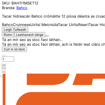
SKU:
BAH111MSET12
Branda:
Bahco
Tacar hidreacán Bahco crómáilte 12 píosa déanta as cruac
Bahco
Cruinneas
Uirlisí Meicniúla
Tacar Uirlisí
Neart
Tacar Hi
Leigh Tuilleadh
Roinn
Leathanach táirge
Tá an mír seo as stoc faoi láthair...
Tá an mír seo as stoc faoi láthair, ach is féidir leat clárú ch
Cuir in iúl dom
Cuir
leis
an
gCairt