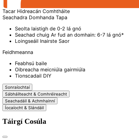
Tacar Hidreacán Comhtháite
Seachadra Domhanda Tapa
Seolta laistigh de 0-2 lá gnó
Seachad chuig Ar fud an domhain: 6-7 lá gnó*
Loingseáil Inairste Saor
Feidhmeanna
Feabhsú baile
Oibreacha meicniúla gairmiúla
Tionscadail DIY
Sonraíochtaí
Sábháilteacht & Comhréireacht
Seachadáil & Achmhainní
Íocaíocht & Slándáil
Táirgí Cosúla