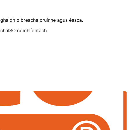
aghaidh oibreacha cruinne agus éasca.
acha
ISO comhlíontach