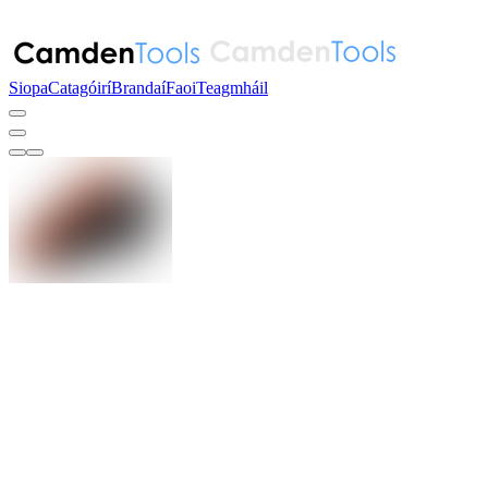
Siopa
Catagóirí
Brandaí
Faoi
Teagmháil