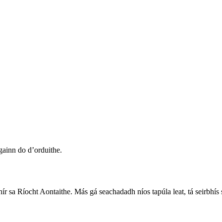
gainn do d’orduithe.
ocht Aontaithe. Más gá seachadadh níos tapúla leat, tá seirbhís seach