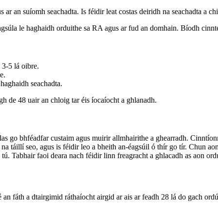
ar an suíomh seachadta. Is féidir leat costas deiridh na seachadta a chi
éagsúla le haghaidh orduithe sa RA agus ar fud an domhain. Bíodh cinnte 
3-5 lá oibre.
e.
e haghaidh seachadta.
gh de 48 uair an chloig tar éis íocaíocht a ghlanadh.
olas go bhféadfar custaim agus muirir allmhairithe a ghearradh. Cinntíon
 táillí seo, agus is féidir leo a bheith an-éagsúil ó thír go tír. Chun ao
dh tú. Tabhair faoi deara nach féidir linn freagracht a ghlacadh as aon or
 an fáth a dtairgimid ráthaíocht airgid ar ais ar feadh 28 lá do gach or