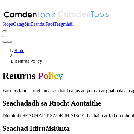
Siopa
Catagóirí
Brandaí
Faoi
Teagmháil
Baile
Returns Policy
Returns
Policy
Faisnéis faoi na roghanna seachadta agus an polasaí aisghabhála atá a
Seachadadh sa Ríocht Aontaithe
Díolaimid SEACHADT SAOR IN AISCE d’achainí ar fad ón mhórthír sa Rí
Seachad Idirnáisiúnta