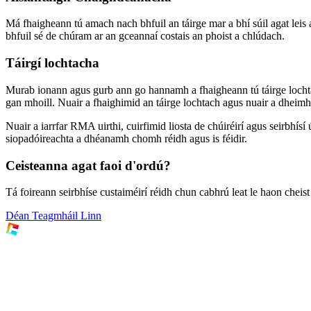
Má fhaigheann tú amach nach bhfuil an táirge mar a bhí súil agat leis 
bhfuil sé de chúram ar an gceannaí costais an phoist a chlúdach.
Táirgí lochtacha
Murab ionann agus gurb ann go hannamh a fhaigheann tú táirge lochtac
gan mhoill. Nuair a fhaighimid an táirge lochtach agus nuair a dheimhn
Nuair a iarrfar RMA uirthi, cuirfimid liosta de chúiréirí agus seirbhís
siopadóireachta a dhéanamh chomh réidh agus is féidir.
Ceisteanna agat faoi d'ordú?
Tá foireann seirbhíse custaiméirí réidh chun cabhrú leat le haon cheis
Déan Teagmháil Linn