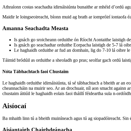
Athraíonn costas seachadta idirnáisiúnta bunaithe ar mhéid d’ordú agus 
Maidir le loingseoireacht, bíonn muid ag brath ar iompróirí iontaofa 
Amanna Seachadta Measta
Is gnách go sroicheann orduithe ón Ríocht Aontaithe laistigh de 
Is gnách go seachadtar orduithe Eorpacha laistigh de 5-7 lá oibr
Le haghaidh orduithe ar fud an domhain, lig do 7-10 lá oibre l
Táimid bródúil as orduithe a sheoladh go pras; seolfar gach ordú laisti
Nóta Tábhachtach faoi Chustaim
Le haghaidh orduithe idirnáisiúnta, tá sé tábhachtach a bheith ar an e
cheannacháin na muirir seo. Ar an drochuair, níl aon smacht againn ar na
chustaim áitiúil le haghaidh eolais faoi tháillí féideartha sula n-ordói
Aisíocaí
Ba mhaith linn tú a bheith muiníneach agus tú ag siopadóireacht. Sin é
Aisiantaigh Chaighdeánacha