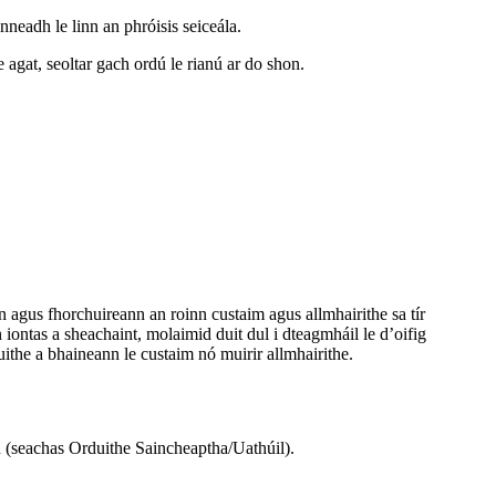
nneadh le linn an phróisis seiceála.
agat, seoltar gach ordú le rianú ar do shon.
n agus fhorchuireann an roinn custaim agus allmhairithe sa tír
n iontas a sheachaint, molaimid duit dul i dteagmháil le d’oifig
duithe a bhaineann le custaim nó muirir allmhairithe.
dú (seachas Orduithe Saincheaptha/Uathúil).