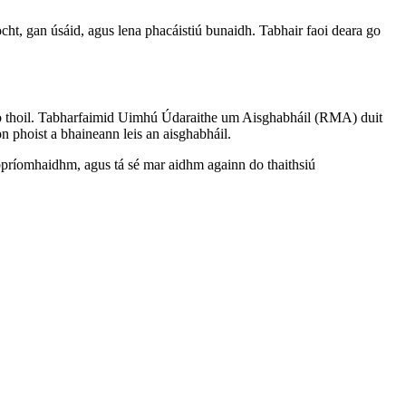
ocht, gan úsáid, agus lena phacáistiú bunaidh. Tabhair faoi deara go
le do thoil. Tabharfaimid Uimhú Údaraithe um Aisghabháil (RMA) duit
n phoist a bhaineann leis an aisghabháil.
ár bpríomhaidhm, agus tá sé mar aidhm againn do thaithsiú