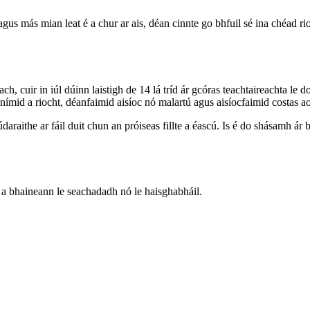
agus más mian leat é a chur ar ais, déan cinnte go bhfuil sé ina chéad ri
h, cuir in iúl dúinn laistigh de 14 lá tríd ár gcóras teachtaireachta 
ímid a riocht, déanfaimid aisíoc nó malartú agus aisíocfaimid costas ao
í údaraithe ar fáil duit chun an próiseas fillte a éascú. Is é do shásamh 
t a bhaineann le seachadadh nó le haisghabháil.