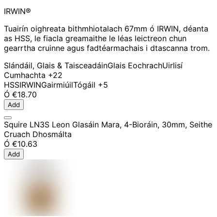
IRWIN®
Tuairín oighreata bithmhiotalach 67mm ó IRWIN, déanta
as HSS, le fiacla greamaithe le léas leictreon chun
gearrtha cruinne agus fadtéarmachais i dtascanna trom.
Slándáil, Glais & Taisceadáin
Glais Eochrach
Uirlisí
Cumhachta
+22
HSS
IRWIN
Gairmiúil
Tógáil
+5
Ó
€18.70
Add
Squire LN3S Leon Glasáin Mara, 4-Bioráin, 30mm, Seithe
Cruach Dhosmálta
Ó
€10.63
Add