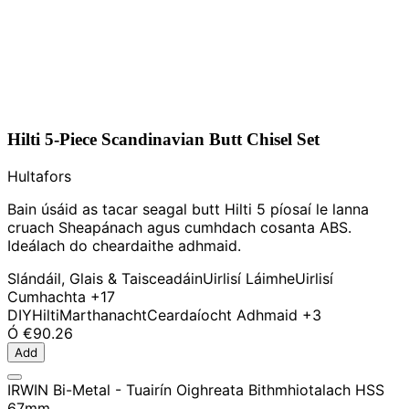
Hilti 5-Piece Scandinavian Butt Chisel Set
Hultafors
Bain úsáid as tacar seagal butt Hilti 5 píosaí le lanna
cruach Sheapánach agus cumhdach cosanta ABS.
Ideálach do cheardaithe adhmaid.
Slándáil, Glais & Taisceadáin
Uirlisí Láimhe
Uirlisí
Cumhachta
+17
DIY
Hilti
Marthanacht
Ceardaíocht Adhmaid
+3
Ó
€90.26
Add
IRWIN Bi-Metal - Tuairín Oighreata Bithmhiotalach HSS
67mm