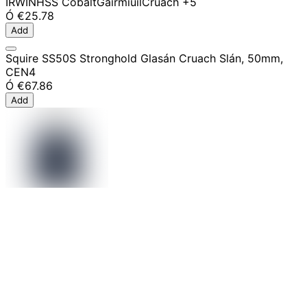
IRWIN
HSS Cobalt
Gairmiúil
Cruach
+5
Ó
€25.78
Add
Squire SS50S Stronghold Glasán Cruach Slán, 50mm,
CEN4
Ó
€67.86
Add