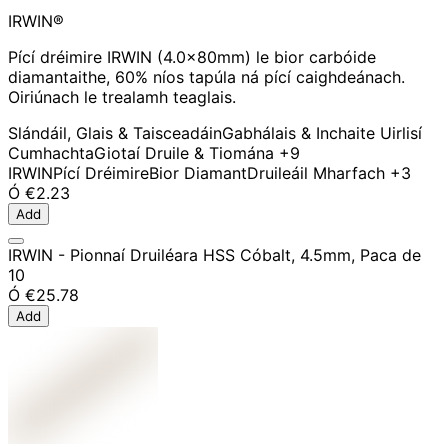
IRWIN®
Pící dréimire IRWIN (4.0x80mm) le bior carbóide
diamantaithe, 60% níos tapúla ná pící caighdeánach.
Oiriúnach le trealamh teaglais.
Slándáil, Glais & Taisceadáin
Gabhálais & Inchaite Uirlisí
Cumhachta
Giotaí Druile & Tiomána
+9
IRWIN
Pící Dréimire
Bior Diamant
Druileáil Mharfach
+3
Ó
€2.23
Add
IRWIN - Pionnaí Druiléara HSS Cóbalt, 4.5mm, Paca de
10
Ó
€25.78
Add