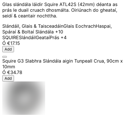
Glas slándála láidir Squire ATL42S (42mm) déanta as
prás le duail cruach dhosmálta. Oiriúnach do gheataí,
seidí & ceantair nochttha.
Slándáil, Glais & Taisceadáin
Glais Eochrach
Haspai,
Spáraí & Boltaí Slándála
+10
SQUIRE
Slándáil
Geataí
Prás
+4
Ó
€17.15
Add
Squire G3 Slabhra Slándála aigin Tunpeall Crua, 90cm x
10mm
Ó
€34.78
Add