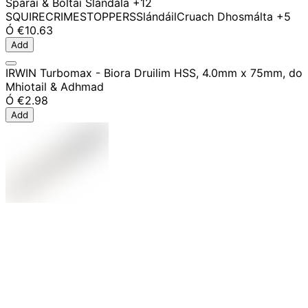
Spáraí & Boltaí Slándála
+12
SQUIRE
CRIMESTOPPERS
Slándáil
Cruach Dhosmálta
+5
Ó
€10.63
Add
IRWIN Turbomax - Biora Druilim HSS, 4.0mm x 75mm, do
Mhiotail & Adhmad
Ó
€2.98
Add