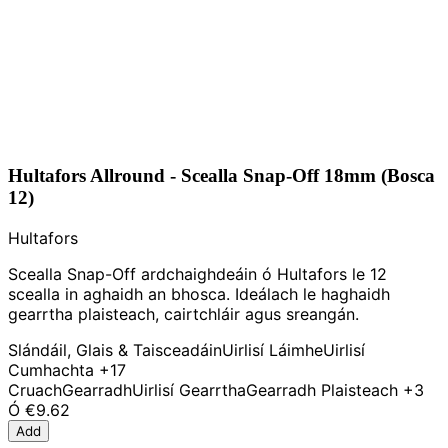
Hultafors Allround - Scealla Snap-Off 18mm (Bosca
12)
Hultafors
Scealla Snap-Off ardchaighdeáin ó Hultafors le 12
scealla in aghaidh an bhosca. Ideálach le haghaidh
gearrtha plaisteach, cairtchláir agus sreangán.
Slándáil, Glais & Taisceadáin
Uirlisí Láimhe
Uirlisí
Cumhachta
+17
Cruach
Gearradh
Uirlisí Gearrtha
Gearradh Plaisteach
+3
Ó
€9.62
Add