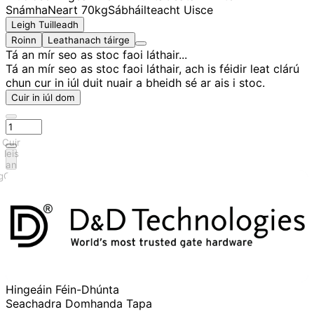
Snámha
Neart 70kg
Sábháilteacht Uisce
Leigh Tuilleadh
Roinn
Leathanach táirge
Tá an mír seo as stoc faoi láthair...
Tá an mír seo as stoc faoi láthair, ach is féidir leat clárú
chun cur in iúl duit nuair a bheidh sé ar ais i stoc.
Cuir in iúl dom
Cuir
leis
an
gCairt
Hingeáin Féin-Dhúnta
Seachadra Domhanda Tapa