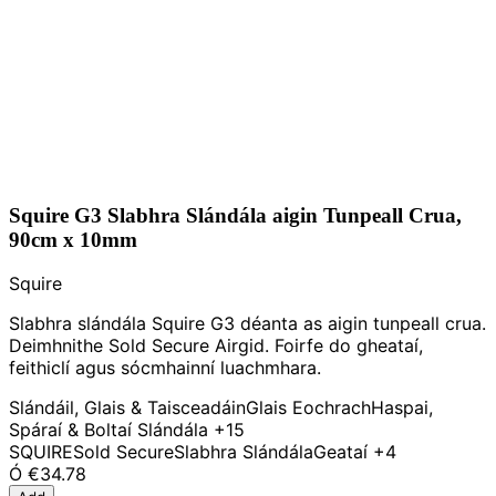
Squire G3 Slabhra Slándála aigin Tunpeall Crua,
90cm x 10mm
Squire
Slabhra slándála Squire G3 déanta as aigin tunpeall crua.
Deimhnithe Sold Secure Airgid. Foirfe do gheataí,
feithiclí agus sócmhainní luachmhara.
Slándáil, Glais & Taisceadáin
Glais Eochrach
Haspai,
Spáraí & Boltaí Slándála
+15
SQUIRE
Sold Secure
Slabhra Slándála
Geataí
+4
Ó
€34.78