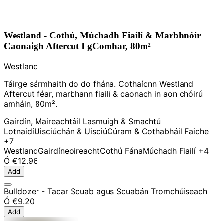
Westland - Cothú, Múchadh Fiailí & Marbhnóir
Caonaigh Aftercut I gComhar, 80m²
Westland
Táirge sármhaith do do fhána. Cothaíonn Westland
Aftercut féar, marbhann fiailí & caonach in aon chóirú
amháin, 80m².
Gairdín, Maireachtáil Lasmuigh & Smachtú
Lotnaidí
Uisciúchán & Uisciú
Cúram & Cothabháil Faiche
+7
Westland
Gairdíneoireacht
Cothú Fána
Múchadh Fiailí
+4
Ó
€12.96
Add
Bulldozer - Tacar Scuab agus Scuabán Tromchúiseach
Ó
€9.20
Add