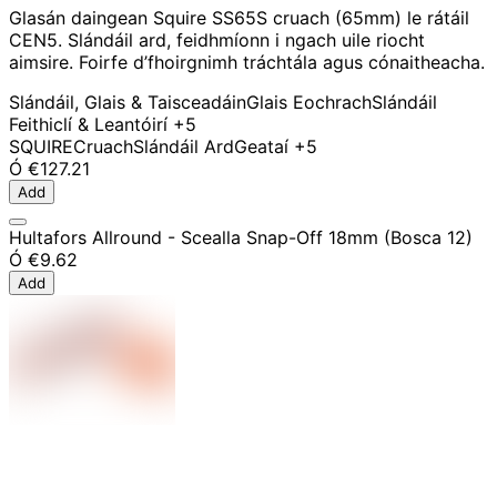
Glasán daingean Squire SS65S cruach (65mm) le rátáil
CEN5. Slándáil ard, feidhmíonn i ngach uile riocht
aimsire. Foirfe d’fhoirgnimh tráchtála agus cónaitheacha.
Slándáil, Glais & Taisceadáin
Glais Eochrach
Slándáil
Feithiclí & Leantóirí
+5
SQUIRE
Cruach
Slándáil Ard
Geataí
+5
Ó
€127.21
Add
Hultafors Allround - Scealla Snap-Off 18mm (Bosca 12)
Ó
€9.62
Add