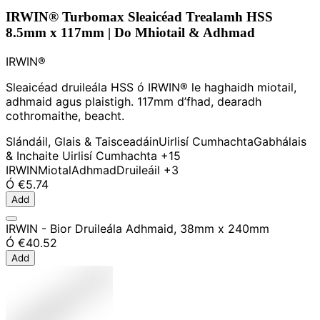
IRWIN® Turbomax Sleaicéad Trealamh HSS
8.5mm x 117mm | Do Mhiotail & Adhmad
IRWIN®
Sleaicéad druileála HSS ó IRWIN® le haghaidh miotail,
adhmaid agus plaistigh. 117mm d’fhad, dearadh
cothromaithe, beacht.
Slándáil, Glais & Taisceadáin
Uirlisí Cumhachta
Gabhálais
& Inchaite Uirlisí Cumhachta
+15
IRWIN
Miotal
Adhmad
Druileáil
+3
Ó
€5.74
Add
IRWIN - Bior Druileála Adhmaid, 38mm x 240mm
Ó
€40.52
Add