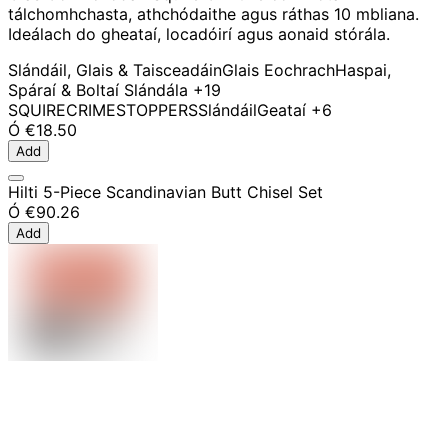
tálchomhchasta, athchódaithe agus ráthas 10 mbliana.
Ideálach do gheataí, locadóirí agus aonaid stórála.
Slándáil, Glais & Taisceadáin
Glais Eochrach
Haspai,
Spáraí & Boltaí Slándála
+19
SQUIRE
CRIMESTOPPERS
Slándáil
Geataí
+6
Ó
€18.50
Add
Hilti 5-Piece Scandinavian Butt Chisel Set
Ó
€90.26
Add