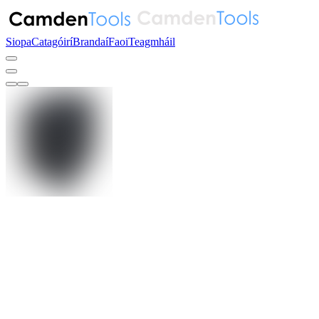
Siopa
Catagóirí
Brandaí
Faoi
Teagmháil