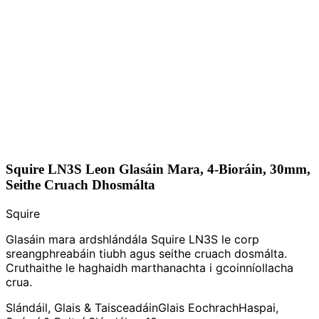
Squire LN3S Leon Glasáin Mara, 4-Bioráin, 30mm,
Seithe Cruach Dhosmálta
Squire
Glasáin mara ardshlándála Squire LN3S le corp
sreangphreabáin tiubh agus seithe cruach dosmálta.
Cruthaithe le haghaidh marthanachta i gcoinníollacha
crua.
Slándáil, Glais & Taisceadáin
Glais Eochrach
Haspai,