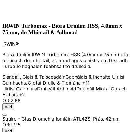
IRWIN Turbomax - Biora Druilim HSS, 4.0mm x
75mm, do Mhiotail & Adhmad
IRWIN®
Biora druilim IRWIN Turbomax HSS (4.0mm x 75mm) atá
oiriúnach do mhiotail, adhmad agus plaisteach. Dearadh
Turbo le haghaidh feabhsaithe druileála.
Slándáil, Glais & Taisceadáin
Gabhálais & Inchaite Uirlisí
Cumhachta
Giotaí Druile & Tiomána
+11
Uirlisí Gairmiúla
Druileáil Adhmaid
Druileáil Miotail
Cruach
Ardlais
+2
Ó
€2.98
Add
Squire - Glas Dromchla Iomláin ATL42S, Prás, 42mm
Ó
€17.15
Add