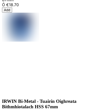
Ó
€18.70
Add
IRWIN Bi-Metal - Tuairín Oighreata
Bithmhiotalach HSS 67mm