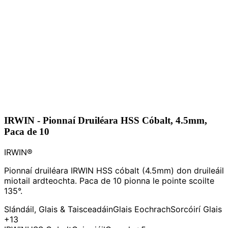
IRWIN - Pionnaí Druiléara HSS Cóbalt, 4.5mm,
Paca de 10
IRWIN®
Pionnaí druiléara IRWIN HSS cóbalt (4.5mm) don druileáil
miotail ardteochta. Paca de 10 pionna le pointe scoilte
135°.
Slándáil, Glais & Taisceadáin
Glais Eochrach
Sorcóirí Glais
+13