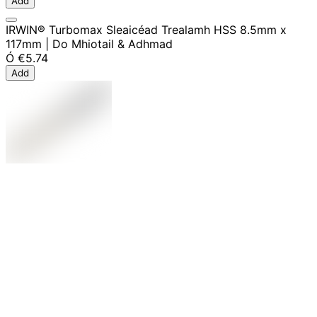
Add
IRWIN® Turbomax Sleaicéad Trealamh HSS 8.5mm x
117mm | Do Mhiotail & Adhmad
Ó
€5.74
Add