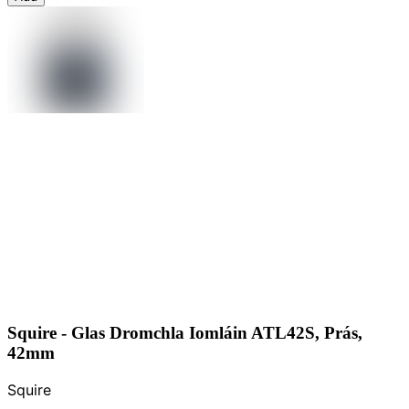
Squire - Glas Dromchla Iomláin ATL42S, Prás,
42mm
Squire