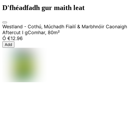
D'fhéadfadh gur maith leat
Westland - Cothú, Múchadh Fiailí & Marbhnóir Caonaigh
Aftercut I gComhar, 80m²
Ó
€12.96
Add