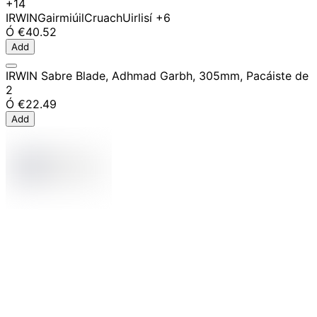
+14
IRWIN
Gairmiúil
Cruach
Uirlisí
+6
Ó
€40.52
Add
IRWIN Sabre Blade, Adhmad Garbh, 305mm, Pacáiste de
2
Ó
€22.49
Add