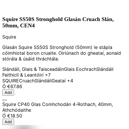
Squire SS50S Stronghold Glasán Cruach Slán,
50mm, CEN4
Squire
Glasán Squire SS50S Stronghold (50mm) le stápla
cóimhiotal boron cruaite. Oiriúnach do gheataí, aonaid
stórála & úsáid thráchtála.
Slándáil, Glais & Taisceadáin
Glais Eochrach
Slándáil
Feithiclí & Leantóirí
+7
SQUIRE
Cruach
Slándáil
Geataí
+4
Ó
€67.86
Add
Squire CP40 Glas Comhchodán 4-Rothach, 40mm,
Athchódaithe
Ó
€18.50
Add