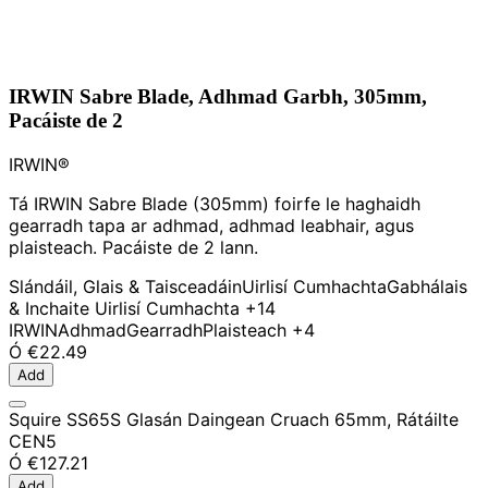
IRWIN Sabre Blade, Adhmad Garbh, 305mm,
Pacáiste de 2
IRWIN®
Tá IRWIN Sabre Blade (305mm) foirfe le haghaidh
gearradh tapa ar adhmad, adhmad leabhair, agus
plaisteach. Pacáiste de 2 lann.
Slándáil, Glais & Taisceadáin
Uirlisí Cumhachta
Gabhálais
& Inchaite Uirlisí Cumhachta
+14
IRWIN
Adhmad
Gearradh
Plaisteach
+4
Ó
€22.49
Add
Squire SS65S Glasán Daingean Cruach 65mm, Rátáilte
CEN5
Ó
€127.21
Add