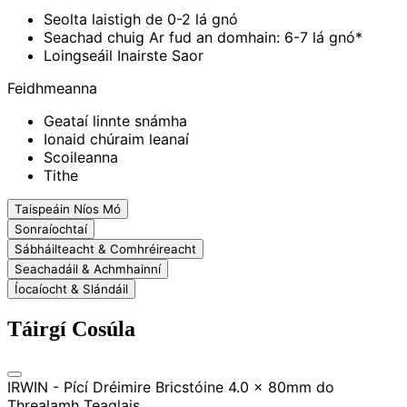
Seolta laistigh de 0-2 lá gnó
Seachad chuig Ar fud an domhain: 6-7 lá gnó*
Loingseáil Inairste Saor
Feidhmeanna
Geataí linnte snámha
Ionaid chúraim leanaí
Scoileanna
Tithe
Taispeáin Níos Mó
Sonraíochtaí
Sábháilteacht & Comhréireacht
Seachadáil & Achmhainní
Íocaíocht & Slándáil
Táirgí Cosúla
IRWIN - Pící Dréimire Bricstóine 4.0 x 80mm do
Threalamh Teaglais