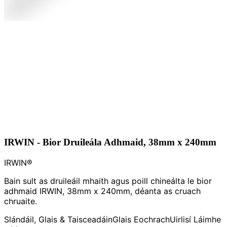
IRWIN - Bior Druileála Adhmaid, 38mm x 240mm
IRWIN®
Bain sult as druileáil mhaith agus poill chineálta le bior
adhmaid IRWIN, 38mm x 240mm, déanta as cruach
chruaite.
Slándáil, Glais & Taisceadáin
Glais Eochrach
Uirlisí Láimhe