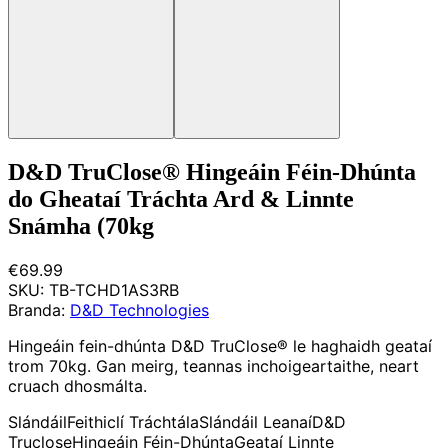
D&D TruClose® Hingeáin Féin-Dhúnta
do Gheataí Tráchta Ard & Linnte
Snámha (70kg
€69.99
SKU:
TB-TCHD1AS3RB
Branda:
D&D Technologies
Hingeáin fein-dhúnta D&D TruClose® le haghaidh geataí
trom 70kg. Gan meirg, teannas inchoigeartaithe, neart
cruach dhosmálta.
Slándáil
Feithiclí Tráchtála
Slándáil Leanaí
D&D
Truclose
Hingeáin Féin-Dhúnta
Geataí Linnte