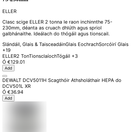
ELLER
Clasc scige ELLER 2 tonna le raon inchinnthe 75-
230mm, déanta as cruach dhlúth agus spriol
galbhánaithe. Ideálach do thógáil agus tionscail.
Slándáil, Glais & Taisceadáin
Glais Eochrach
Sorcóirí Glais
+19
ELLER
2 Ton
Tionsclaíoch
Tógáil
+3
Ó
€129.01
Add
DEWALT DCV5011H Scagthóir Athsholáthair HEPA do
DCV501L XR
Ó
€36.94
Add