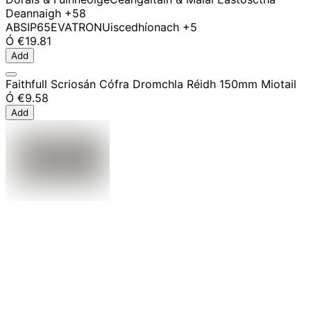
Deannaigh
+58
ABS
IP65
EVATRON
Uiscedhíonach
+5
Ó
€19.81
Add
Faithfull Scriosán Cófra Dromchla Réidh 150mm Miotail
Ó
€9.58
Add