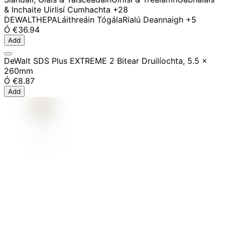
& Inchaite Uirlisí Cumhachta
+28
DEWALT
HEPA
Láithreáin Tógála
Rialú Deannaigh
+5
Ó
€36.94
Add
DeWalt SDS Plus EXTREME 2 Bitear Druilíochta, 5.5 x
260mm
Ó
€8.87
Add