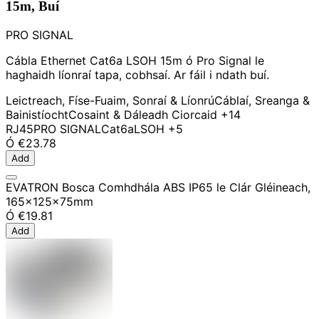
15m, Buí
PRO SIGNAL
Cábla Ethernet Cat6a LSOH 15m ó Pro Signal le
haghaidh líonraí tapa, cobhsaí. Ar fáil i ndath buí.
Leictreach, Físe-Fuaim, Sonraí & Líonrú
Cáblaí, Sreanga &
Bainistíocht
Cosaint & Dáleadh Ciorcaid
+14
RJ45
PRO SIGNAL
Cat6a
LSOH
+5
Ó
€23.78
Add
EVATRON Bosca Comhdhála ABS IP65 le Clár Gléineach,
165x125x75mm
Ó
€19.81
Add