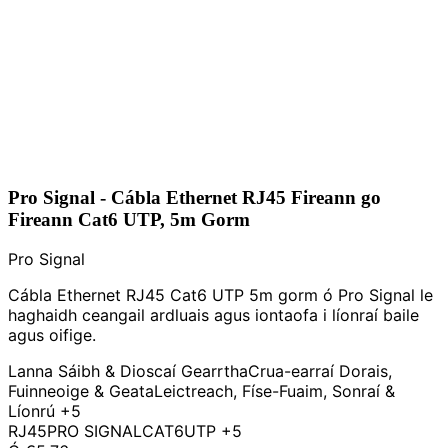
Pro Signal - Cábla Ethernet RJ45 Fireann go
Fireann Cat6 UTP, 5m Gorm
Pro Signal
Cábla Ethernet RJ45 Cat6 UTP 5m gorm ó Pro Signal le
haghaidh ceangail ardluais agus iontaofa i líonraí baile
agus oifige.
Lanna Sáibh & Dioscaí Gearrtha
Crua-earraí Dorais,
Fuinneoige & Geata
Leictreach, Físe-Fuaim, Sonraí &
Líonrú
+5
RJ45
PRO SIGNAL
CAT6
UTP
+5