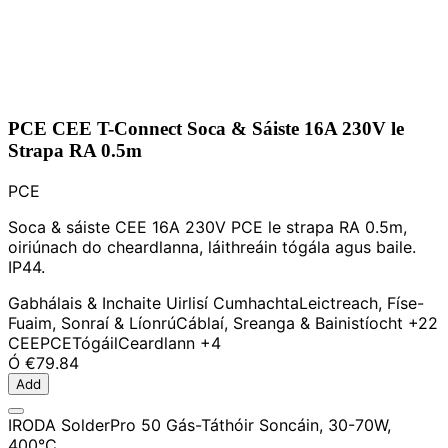
PCE CEE T-Connect Soca & Sáiste 16A 230V le
Strapa RA 0.5m
PCE
Soca & sáiste CEE 16A 230V PCE le strapa RA 0.5m,
oiriúnach do cheardlanna, láithreáin tógála agus baile.
IP44.
Gabhálais & Inchaite Uirlisí Cumhachta
Leictreach, Físe-
Fuaim, Sonraí & Líonrú
Cáblaí, Sreanga & Bainistíocht
+22
CEE
PCE
Tógáil
Ceardlann
+4
Ó
€79.84
Add
IRODA SolderPro 50 Gás-Táthóir Soncáin, 30-70W,
400°C