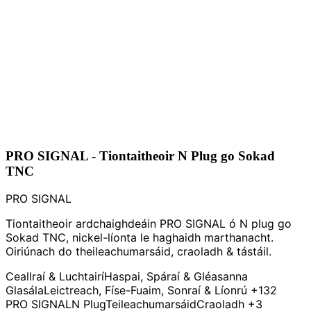
PRO SIGNAL - Tiontaitheoir N Plug go Sokad
TNC
PRO SIGNAL
Tiontaitheoir ardchaighdeáin PRO SIGNAL ó N plug go
Sokad TNC, nickel-líonta le haghaidh marthanacht.
Oiriúnach do theileachumarsáid, craoladh & tástáil.
Ceallraí & Luchtairí
Haspai, Spáraí & Gléasanna
Glasála
Leictreach, Físe-Fuaim, Sonraí & Líonrú
+132
PRO SIGNAL
N Plug
Teileachumarsáid
Craoladh
+3