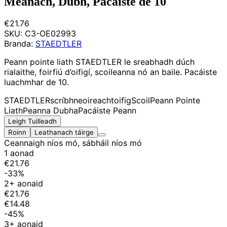
Meánach, Dubh, Pacáiste de 10
€21.76
SKU:
C3-OE02993
Branda:
STAEDTLER
Peann pointe liath STAEDTLER le sreabhadh dúch
rialaithe, foirfiú d’oifigí, scoileanna nó an baile. Pacáiste
luachmhar de 10.
STAEDTLER
scríbhneoireacht
oifig
Scoil
Peann Pointe
Liath
Peanna Dubha
Pacáiste Peann
Leigh Tuilleadh
Roinn
Leathanach táirge
Ceannaigh níos mó, sábháil níos mó
1 aonad
€21.76
-33%
2+ aonaid
€21.76
€14.48
-45%
3+ aonaid