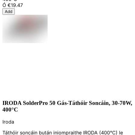
Ó
€19.47
Add
IRODA SolderPro 50 Gás-Táthóir Soncáin, 30-70W,
400°C
Iroda
Táthóir soncáin bután iniompraithe IRODA (400°C) le