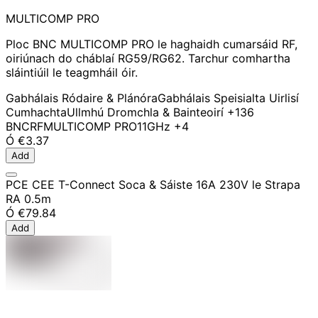
MULTICOMP PRO
Ploc BNC MULTICOMP PRO le haghaidh cumarsáid RF,
oiriúnach do cháblaí RG59/RG62. Tarchur comhartha
sláintiúil le teagmháil óir.
Gabhálais Ródaire & Plánóra
Gabhálais Speisialta Uirlisí
Cumhachta
Ullmhú Dromchla & Bainteoirí
+136
BNC
RF
MULTICOMP PRO
11GHz
+4
Ó
€3.37
Add
PCE CEE T-Connect Soca & Sáiste 16A 230V le Strapa
RA 0.5m
Ó
€79.84
Add