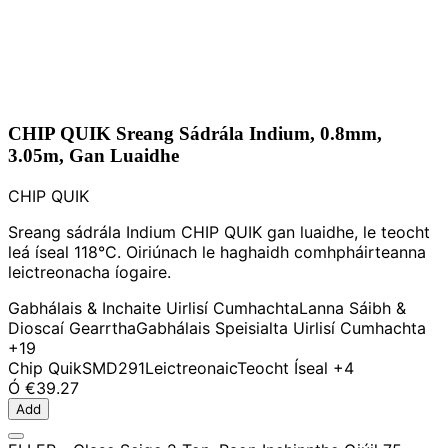
CHIP QUIK Sreang Sádrála Indium, 0.8mm,
3.05m, Gan Luaidhe
CHIP QUIK
Sreang sádrála Indium CHIP QUIK gan luaidhe, le teocht
leá íseal 118°C. Oiriúnach le haghaidh comhpháirteanna
leictreonacha íogaire.
Gabhálais & Inchaite Uirlisí Cumhachta
Lanna Sáibh &
Dioscaí Gearrtha
Gabhálais Speisialta Uirlisí Cumhachta
+19
Chip Quik
SMD291
Leictreonaic
Teocht Íseal
+4
Ó
€39.27
Add