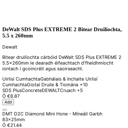
DeWalt SDS Plus EXTREME 2 Bitear Druilíochta,
5.5 x 260mm
Dewalt
Bitear druilíochta cárbóid DeWalt SDS Plus EXTREME 2
5.5x260mm le dearadh éifeachtach d'fheidhmíocht
iontach i gcoincréit agus saoirseacht.
Uirlisí Cumhachta
Gabhálais & Inchaite Uirlisí
Cumhachta
Giotaí Druile & Tiomána
+10
SDS Plus
Concrete
DEWALT
Cruach
+5
Ó
€8.87
Add
DMT D2C Diamond Mini Hone - Míneáil Garbh
83x25mm
Ó
€21.44