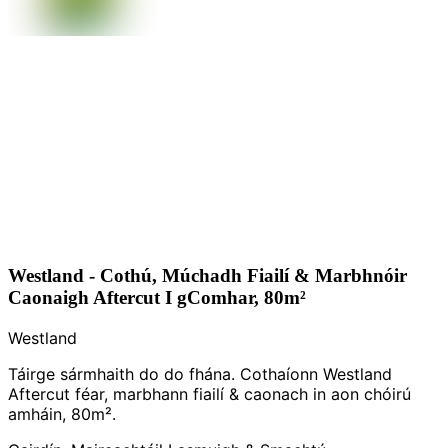
Westland - Cothú, Múchadh Fiailí & Marbhnóir
Caonaigh Aftercut I gComhar, 80m²
Westland
Táirge sármhaith do do fhána. Cothaíonn Westland
Aftercut féar, marbhann fiailí & caonach in aon chóirú
amháin, 80m².