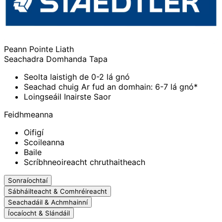
Peann Pointe Liath
Seachadra Domhanda Tapa
Seolta laistigh de 0-2 lá gnó
Seachad chuig Ar fud an domhain: 6-7 lá gnó*
Loingseáil Inairste Saor
Feidhmeanna
Oifigí
Scoileanna
Baile
Scríbhneoireacht chruthaitheach
Sonraíochtaí
Sábháilteacht & Comhréireacht
Seachadáil & Achmhainní
Íocaíocht & Slándáil