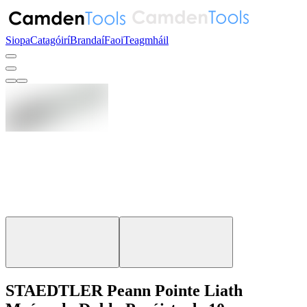
Siopa
Catagóirí
Brandaí
Faoi
Teagmháil
STAEDTLER Peann Pointe Liath