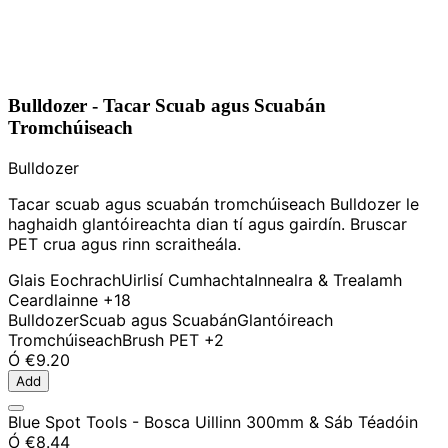
Bulldozer - Tacar Scuab agus Scuabán
Tromchúiseach
Bulldozer
Tacar scuab agus scuabán tromchúiseach Bulldozer le
haghaidh glantóireachta dian tí agus gairdín. Bruscar
PET crua agus rinn scraitheála.
Glais Eochrach
Uirlisí Cumhachta
Innealra & Trealamh
Ceardlainne
+18
Bulldozer
Scuab agus Scuabán
Glantóireach
Tromchúiseach
Brush PET
+2
Ó
€9.20
Add
Blue Spot Tools - Bosca Uillinn 300mm & Sáb Téadóin
Ó
€8.44