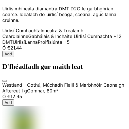
Uirlis mhíneála diamantra DMT D2C le garbhghrian
coarse. Ideálach do uirlisí beaga, sceana, agus lanna
cruinne.
Uirlisí Cumhachta
Innealra & Trealamh
Ceardlainne
Gabhálais & Inchaite Uirlisí Cumhachta
+12
DMT
Uirlisí
Lanna
Proifisiúnta
+5
Ó
€21.44
Add
D'fhéadfadh gur maith leat
Westland - Cothú, Múchadh Fiailí & Marbhnóir Caonaigh
Aftercut I gComhar, 80m²
Ó
€12.95
Add