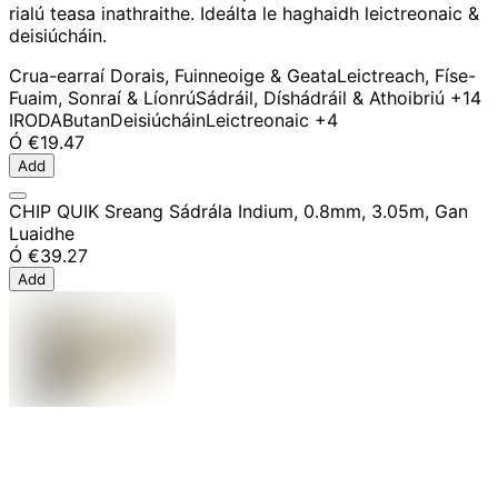
rialú teasa inathraithe. Ideálta le haghaidh leictreonaic &
deisiúcháin.
Crua-earraí Dorais, Fuinneoige & Geata
Leictreach, Físe-
Fuaim, Sonraí & Líonrú
Sádráil, Díshádráil & Athoibriú
+14
IRODA
Butan
Deisiúcháin
Leictreonaic
+4
Ó
€19.47
Add
CHIP QUIK Sreang Sádrála Indium, 0.8mm, 3.05m, Gan
Luaidhe
Ó
€39.27
Add