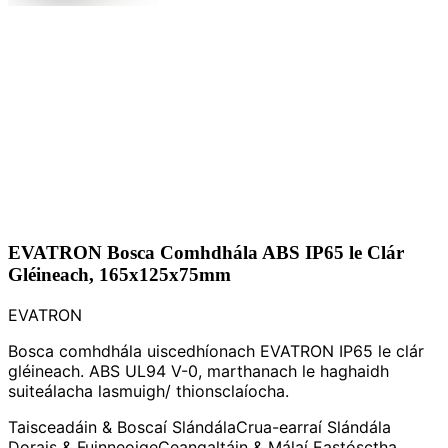
EVATRON Bosca Comhdhála ABS IP65 le Clár
Gléineach, 165x125x75mm
EVATRON
Bosca comhdhála uiscedhíonach EVATRON IP65 le clár
gléineach. ABS UL94 V-0, marthanach le haghaidh
suiteálacha lasmuigh/ thionsclaíocha.
Taisceadáin & Boscaí Slándála
Crua-earraí Slándála
Dorais & Fuinneoige
Ceangaltáin & Málaí Eastósctha