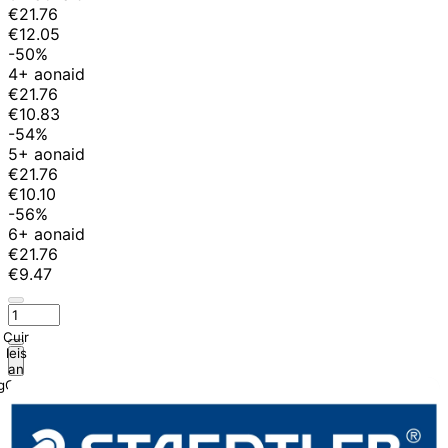
€21.76
€12.05
-50%
4+ aonaid
€21.76
€10.83
-54%
5+ aonaid
€21.76
€10.10
-56%
6+ aonaid
€21.76
€9.47
Cuir
leis
an
gCairt