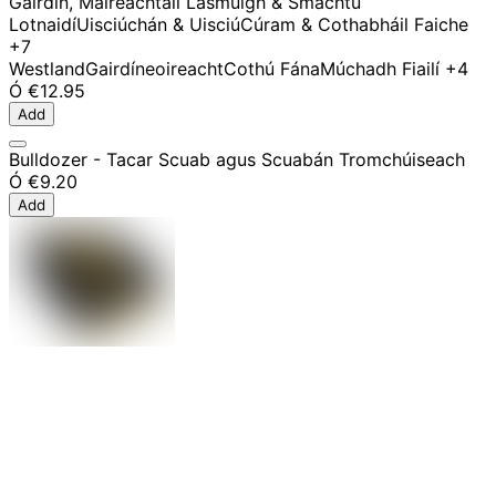
Gairdín, Maireachtáil Lasmuigh & Smachtú
Lotnaidí
Uisciúchán & Uisciú
Cúram & Cothabháil Faiche
+7
Westland
Gairdíneoireacht
Cothú Fána
Múchadh Fiailí
+4
Ó
€12.95
Add
Bulldozer - Tacar Scuab agus Scuabán Tromchúiseach
Ó
€9.20
Add