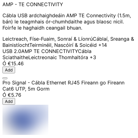
AMP - TE CONNECTIVITY
Cábla USB ardchaighdeáin AMP TE Connectivity (1.5m,
bán) le teagmhais ór-chumhdaithe agus blaosc nicil.
Foirfe le haghaidh ceangail bhuan.
Leictreach, Físe-Fuaim, Sonraí & Líonrú
Cáblaí, Sreanga &
Bainistíocht
Teirminéil, Nascóirí & Soicéid
+14
USB 2.0
AMP TE CONNECTIVITY
Cábla
Sciathaithe
Leictreonaic Thomhaltóra
+3
Ó
€15.46
Add
Pro Signal - Cábla Ethernet RJ45 Fireann go Fireann
Cat6 UTP, 5m Gorm
Ó
€5.76
Add