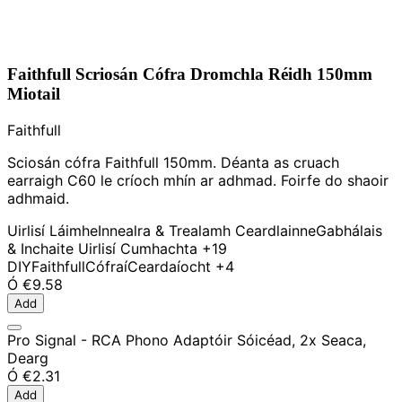
Faithfull Scriosán Cófra Dromchla Réidh 150mm
Miotail
Faithfull
Sciosán cófra Faithfull 150mm. Déanta as cruach
earraigh C60 le críoch mhín ar adhmad. Foirfe do shaoir
adhmaid.
Uirlisí Láimhe
Innealra & Trealamh Ceardlainne
Gabhálais
& Inchaite Uirlisí Cumhachta
+19
DIY
Faithfull
Cófraí
Ceardaíocht
+4
Ó
€9.58
Add
Pro Signal - RCA Phono Adaptóir Sóicéad, 2x Seaca,
Dearg
Ó
€2.31
Add