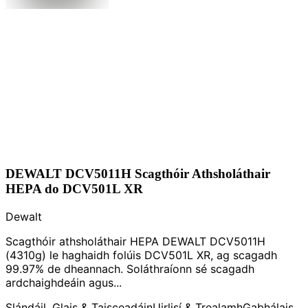
DEWALT DCV5011H Scagthóir Athsholáthair
HEPA do DCV501L XR
Dewalt
Scagthóir athsholáthair HEPA DEWALT DCV5011H
(4310g) le haghaidh folúis DCV501L XR, ag scagadh
99.97% de dheannach. Soláthraíonn sé scagadh
ardchaighdeáin agus...
Slándáil, Glais & Taisceadáin
Uirlisí & Trealamh
Gabhálais