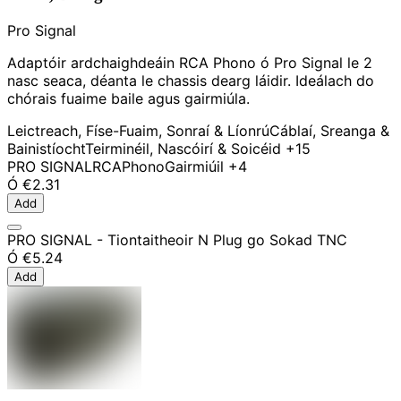
Pro Signal
Adaptóir ardchaighdeáin RCA Phono ó Pro Signal le 2
nasc seaca, déanta le chassis dearg láidir. Ideálach do
chórais fuaime baile agus gairmiúla.
Leictreach, Físe-Fuaim, Sonraí & Líonrú
Cáblaí, Sreanga &
Bainistíocht
Teirminéil, Nascóirí & Soicéid
+15
PRO SIGNAL
RCA
Phono
Gairmiúil
+4
Ó
€2.31
Add
PRO SIGNAL - Tiontaitheoir N Plug go Sokad TNC
Ó
€5.24
Add