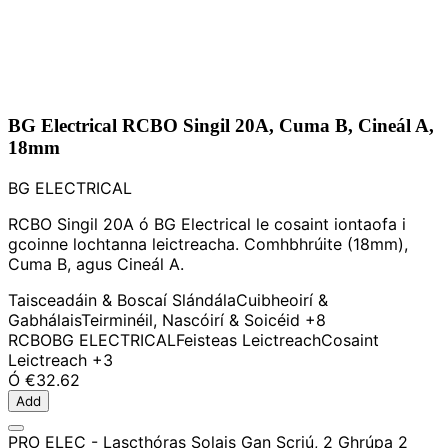
BG Electrical RCBO Singil 20A, Cuma B, Cineál A,
18mm
BG ELECTRICAL
RCBO Singil 20A ó BG Electrical le cosaint iontaofa i
gcoinne lochtanna leictreacha. Comhbhrúite (18mm),
Cuma B, agus Cineál A.
Taisceadáin & Boscaí Slándála
Cuibheoirí &
Gabhálais
Teirminéil, Nascóirí & Soicéid
+8
RCBO
BG ELECTRICAL
Feisteas Leictreach
Cosaint
Leictreach
+3
Ó
€32.62
Add
PRO ELEC - Lascthóras Solais Gan Scriú, 2 Ghrúpa 2