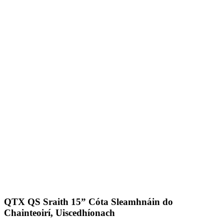
QTX QS Sraith 15” Cóta Sleamhnáin do
Chainteoirí, Uiscedhíonach