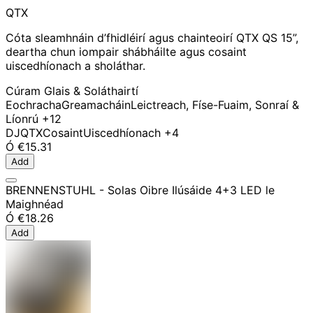
QTX
Cóta sleamhnáin d’fhidléirí agus chainteoirí QTX QS 15”,
deartha chun iompair shábháilte agus cosaint
uiscedhíonach a sholáthar.
Cúram Glais & Soláthairtí
Eochracha
Greamacháin
Leictreach, Físe-Fuaim, Sonraí &
Líonrú
+12
DJ
QTX
Cosaint
Uiscedhíonach
+4
Ó
€15.31
Add
BRENNENSTUHL - Solas Oibre Ilúsáide 4+3 LED le
Maighnéad
Ó
€18.26
Add