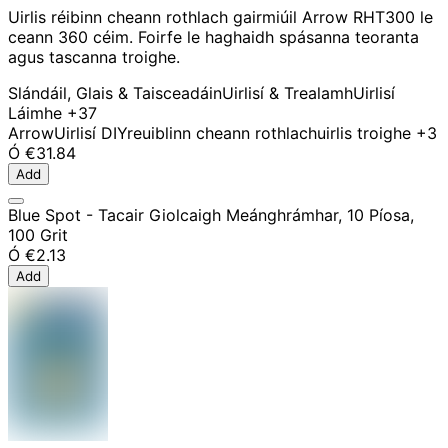
Uirlis réibinn cheann rothlach gairmiúil Arrow RHT300 le
ceann 360 céim. Foirfe le haghaidh spásanna teoranta
agus tascanna troighe.
Slándáil, Glais & Taisceadáin
Uirlisí & Trealamh
Uirlisí
Láimhe
+37
Arrow
Uirlisí DIY
reuiblinn cheann rothlach
uirlis troighe
+3
Ó
€31.84
Add
Blue Spot - Tacair Giolcaigh Meánghrámhar, 10 Píosa,
100 Grit
Ó
€2.13
Add