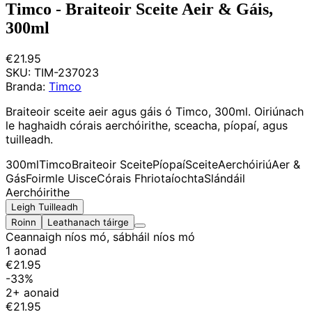
Timco - Braiteoir Sceite Aeir & Gáis,
300ml
€21.95
SKU:
TIM-237023
Branda:
Timco
Braiteoir sceite aeir agus gáis ó Timco, 300ml. Oiriúnach
le haghaidh córais aerchóirithe, sceacha, píopaí, agus
tuilleadh.
300ml
Timco
Braiteoir Sceite
Píopaí
Sceite
Aerchóiriú
Aer &
Gás
Foirmle Uisce
Córais Fhriotaíochta
Slándáil
Aerchóirithe
Leigh Tuilleadh
Roinn
Leathanach táirge
Ceannaigh níos mó, sábháil níos mó
1 aonad
€21.95
-33%
2+ aonaid
€21.95