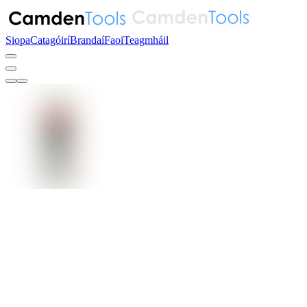
Siopa
Catagóirí
Brandaí
Faoi
Teagmháil