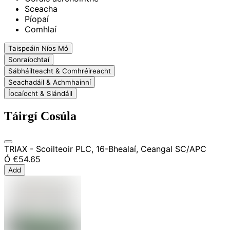
Sceacha
Píopaí
Comhlaí
Taispeáin Níos Mó
Sonraíochtaí
Sábháilteacht & Comhréireacht
Seachadáil & Achmhainní
Íocaíocht & Slándáil
Táirgí Cosúla
TRIAX - Scoilteoir PLC, 16-Bhealaí, Ceangal SC/APC
Ó
€54.65
Add