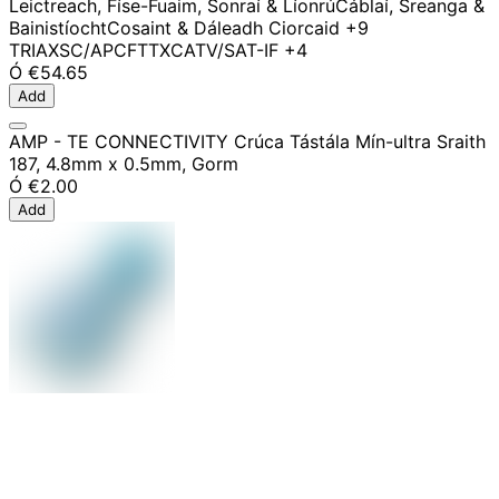
Leictreach, Físe-Fuaim, Sonraí & Líonrú
Cáblaí, Sreanga &
Bainistíocht
Cosaint & Dáleadh Ciorcaid
+9
TRIAX
SC/APC
FTTX
CATV/SAT-IF
+4
Ó
€54.65
Add
AMP - TE CONNECTIVITY Crúca Tástála Mín-ultra Sraith
187, 4.8mm x 0.5mm, Gorm
Ó
€2.00
Add