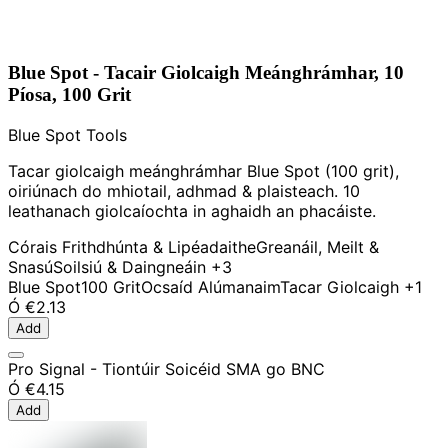
Blue Spot - Tacair Giolcaigh Meánghrámhar, 10
Píosa, 100 Grit
Blue Spot Tools
Tacar giolcaigh meánghrámhar Blue Spot (100 grit),
oiriúnach do mhiotail, adhmad & plaisteach. 10
leathanach giolcaíochta in aghaidh an phacáiste.
Córais Frithdhúnta & Lipéadaithe
Greanáil, Meilt &
Snasú
Soilsiú & Daingneáin
+3
Blue Spot
100 Grit
Ocsaíd Alúmanaim
Tacar Giolcaigh
+1
Ó
€2.13
Add
Pro Signal - Tiontúir Soicéid SMA go BNC
Ó
€4.15
Add