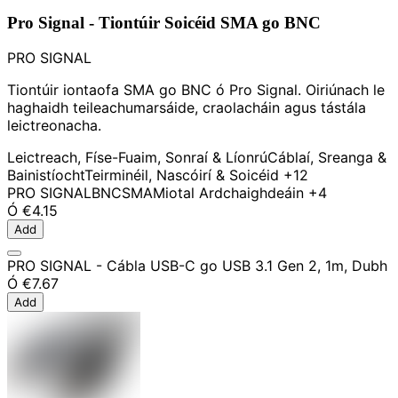
Pro Signal - Tiontúir Soicéid SMA go BNC
PRO SIGNAL
Tiontúir iontaofa SMA go BNC ó Pro Signal. Oiriúnach le
haghaidh teileachumarsáide, craolacháin agus tástála
leictreonacha.
Leictreach, Físe-Fuaim, Sonraí & Líonrú
Cáblaí, Sreanga &
Bainistíocht
Teirminéil, Nascóirí & Soicéid
+12
PRO SIGNAL
BNC
SMA
Miotal Ardchaighdeáin
+4
Ó
€4.15
Add
PRO SIGNAL - Cábla USB-C go USB 3.1 Gen 2, 1m, Dubh
Ó
€7.67
Add