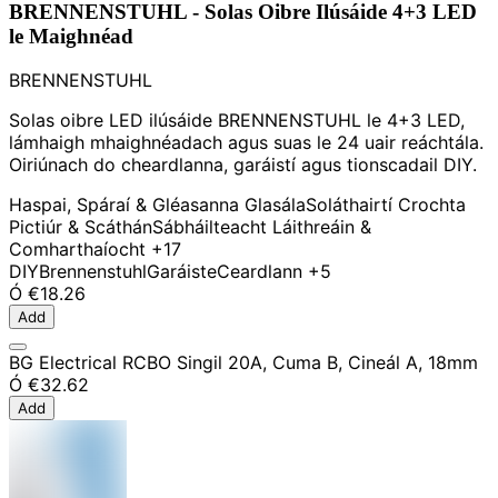
BRENNENSTUHL - Solas Oibre Ilúsáide 4+3 LED
le Maighnéad
BRENNENSTUHL
Solas oibre LED ilúsáide BRENNENSTUHL le 4+3 LED,
lámhaigh mhaighnéadach agus suas le 24 uair reáchtála.
Oiriúnach do cheardlanna, garáistí agus tionscadail DIY.
Haspai, Spáraí & Gléasanna Glasála
Soláthairtí Crochta
Pictiúr & Scáthán
Sábháilteacht Láithreáin &
Comharthaíocht
+17
DIY
Brennenstuhl
Garáiste
Ceardlann
+5
Ó
€18.26
Add
BG Electrical RCBO Singil 20A, Cuma B, Cineál A, 18mm
Ó
€32.62
Add