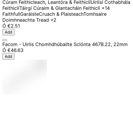
Cúram Feithicleach, Leantóra & Feithiclí
Uirlisí Cothabhála
Feithiclí
Táirgí Cúraim & Glantacháin Feithiclí
+14
Faithfull
Garáiste
Cruach & Plaisteach
Tomhsaire
Doimhneachta Tread
+2
Ó
€2.51
Add
Facom - Uirlis Chomhdhúbailte Sclónta 467B.22, 22mm
Ó
€46.63
Add