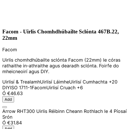
Facom - Uirlis Chomhdhúbailte Sclónta 467B.22,
22mm
Facom
Uirlis chomhdhúbailte sclónta Facom (22mm) le córas
rathaithe in-athraithe agus dearadh sclónta. Foirfe do
mheicneoirí agus DIY.
Uirlisí & Trealamh
Uirlisí Láimhe
Uirlisí Cumhachta
+20
DIY
ISO 1711-1
Facom
Uirlisí Cruach
+6
Ó
€46.63
Add
Arrow RHT300 Uirlis Réibinn Cheann Rothlach le 4 Píosaí
Srón
Ó
€31.84
Add