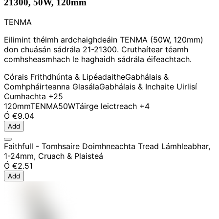
21300, 50W, 120mm
TENMA
Eilimint théimh ardchaighdeáin TENMA (50W, 120mm)
don chuásán sádrála 21-21300. Cruthaítear téamh
comhsheasmhach le haghaidh sádrála éifeachtach.
Córais Frithdhúnta & Lipéadaithe
Gabhálais &
Comhpháirteanna Glasála
Gabhálais & Inchaite Uirlisí
Cumhachta
+25
120mm
TENMA
50W
Táirge leictreach
+4
Ó
€9.04
Add
Faithfull - Tomhsaire Doimhneachta Tread Lámhleabhar,
1-24mm, Cruach & Plaisteá
Ó
€2.51
Add