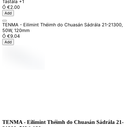
Tástála
+1
Ó
€2.00
Add
TENMA - Eilimint Théimh do Chuasán Sádrála 21-21300,
50W, 120mm
Ó
€9.04
Add
TENMA - Eilimint Théimh do Chuasán Sádrála 21-