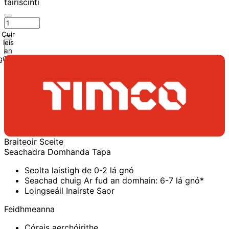
tairiscintí
Cuir
leis
an
gCairt
Braiteoir Sceite
Seachadra Domhanda Tapa
Seolta laistigh de 0-2 lá gnó
Seachad chuig Ar fud an domhain: 6-7 lá gnó*
Loingseáil Inairste Saor
Feidhmeanna
Córais aerchóirithe