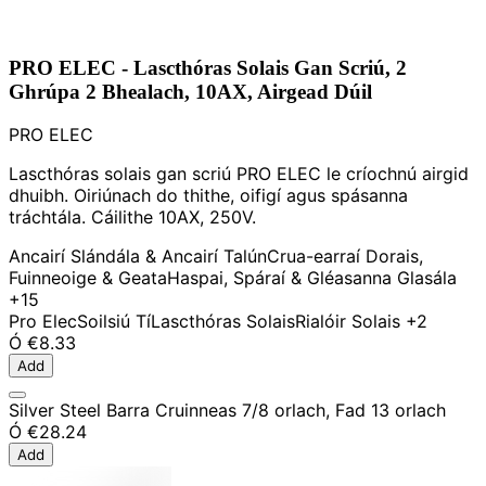
PRO ELEC - Lascthóras Solais Gan Scriú, 2
Ghrúpa 2 Bhealach, 10AX, Airgead Dúil
PRO ELEC
Lascthóras solais gan scriú PRO ELEC le críochnú airgid
dhuibh. Oiriúnach do thithe, oifigí agus spásanna
tráchtála. Cáilithe 10AX, 250V.
Ancairí Slándála & Ancairí Talún
Crua-earraí Dorais,
Fuinneoige & Geata
Haspai, Spáraí & Gléasanna Glasála
+15
Pro Elec
Soilsiú Tí
Lascthóras Solais
Rialóir Solais
+2
Ó
€8.33
Add
Silver Steel Barra Cruinneas 7/8 orlach, Fad 13 orlach
Ó
€28.24
Add