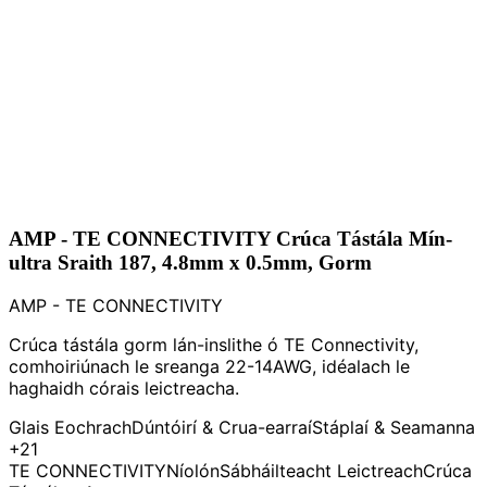
AMP - TE CONNECTIVITY Crúca Tástála Mín-
ultra Sraith 187, 4.8mm x 0.5mm, Gorm
AMP - TE CONNECTIVITY
Crúca tástála gorm lán-inslithe ó TE Connectivity,
comhoiriúnach le sreanga 22-14AWG, idéalach le
haghaidh córais leictreacha.
Glais Eochrach
Dúntóirí & Crua-earraí
Stáplaí & Seamanna
+21
TE CONNECTIVITY
Níolón
Sábháilteacht Leictreach
Crúca