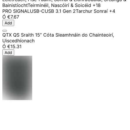
Bainistíocht
Teirminéil, Nascóirí & Soicéid
+18
PRO SIGNAL
USB-C
USB 3.1 Gen 2
Tarchur Sonraí
+4
Ó
€7.67
Add
QTX QS Sraith 15” Cóta Sleamhnáin do Chainteoirí,
Uiscedhíonach
Ó
€15.31
Add