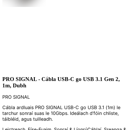
PRO SIGNAL - Cábla USB-C go USB 3.1 Gen 2,
1m, Dubh
PRO SIGNAL
Cábla ardluais PRO SIGNAL USB-C go USB 3.1 (1m) le
tarchur sonraí suas le 10Gbps. Ideálach d’fóin chliste,
táibléid, agus tuilleadh.
Leictreach, Físe-Fuaim, Sonraí & Líonrú
Cáblaí, Sreanga &