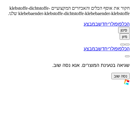
חקור את אוסף הכלים והאביזרים המקצועיים klebstoffe-dichtstoffe-
klebebaender-klebstoffe-dichtstoffe-klebebaender-klebstoffe שלנו.
הכל
פופולרי
חדש
במבצע
סינון
מיון
הכל
פופולרי
חדש
במבצע
שגיאה בטעינת המוצרים. אנא נסה שוב.
נסה שוב