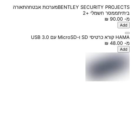
BENTLEY SECURITY PROJECTS
מערכות אבטחה
תאורה
ביתית
ממסר חשמלי
+2
מ-
‏90.00 ‏₪
Add
HAMA קורא כרטיסי SD ו-MicroSD עם USB 3.0
מ-
‏48.00 ‏₪
Add