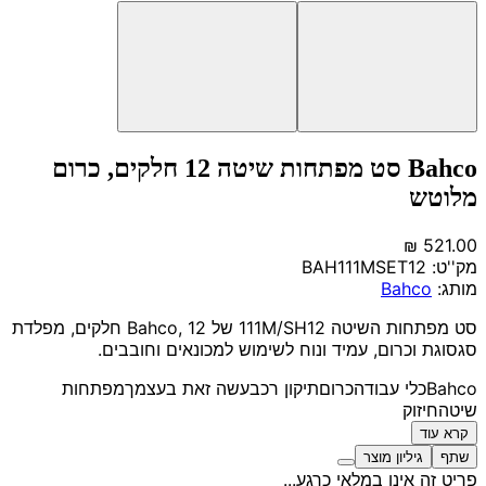
Bahco סט מפתחות שיטה 12 חלקים, כרום
מלוטש
מק''ט:
BAH111MSET12
מותג:
Bahco
סט מפתחות השיטה 111M/SH12 של Bahco, 12 חלקים, מפלדת
סגסוגת וכרום, עמיד ונוח לשימוש למכונאים וחובבים.
Bahco
כלי עבודה
כרום
תיקון רכב
עשה זאת בעצמך
מפתחות
שיטה
חיזוק
קרא עוד
שתף
גיליון מוצר
פריט זה אינו במלאי כרגע...