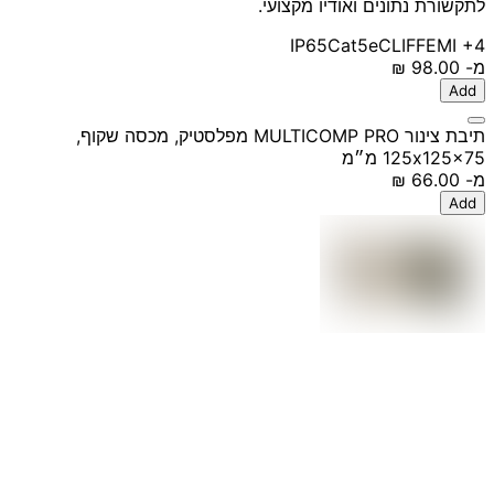
לתקשורת נתונים ואודיו מקצועי.
IP65
Cat5e
CLIFF
EMI
+4
מ-
‏98.00 ‏₪
Add
תיבת צינור MULTICOMP PRO מפלסטיק, מכסה שקוף,
125x125x75 מ״מ
מ-
‏66.00 ‏₪
Add