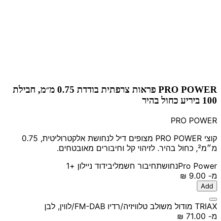
PRO POWER פראות צרפתית בודדת 0.75 מ״מ, חבילת
100 ביריע כחול בהיר
PRO POWER
קוצי PRO POWER מצופים דיל לנחושת אלקטרוליטית, 0.75
מ״מ², כחול בהיר. לזיהוי קל וחיבורים מאובטחים.
Pro Power
נחושת
חיבור חשמלי
בידוד ניילון
+1
מ-
‏9.00 ‏₪
Add
TRIAX מודול משולב טלוויזיה/רדיו FM-DAB/לווין, לבן
מ-
‏71.00 ‏₪