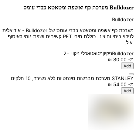
Bulldozer מערכת כף ואשפה ומטאטא כבדי עומס
Bulldozer
מערכת כף אשפה ומטאטא כבדי עומס של Bulldozer - אידיאלית
לניקוי ביתי וחיצוני. כוללת סיבי PET קשיחים ושפת גומי לאיסוף
יעיל.
Bulldozer
ניקיון
מטאטא
כלי ניקוי
+2
מ-
‏80.00 ‏₪
Add
STANLEY מערכת מברשות סינתטיות ללא נשירה, 10 חלקים
מ-
‏54.00 ‏₪
Add