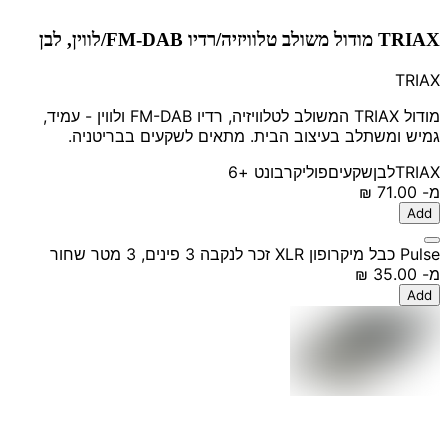
TRIAX מודול משולב טלוויזיה/רדיו FM-DAB/לווין, לבן
TRIAX
מודול TRIAX המשולב לטלוויזיה, רדיו FM-DAB ולווין - עמיד,
גמיש ומשתלב בעיצוב הבית. מתאים לשקעים בבריטניה.
TRIAX
לבן
שקעים
פוליקרבונט
+6
מ-
‏71.00 ‏₪
Add
Pulse כבל מיקרופון XLR זכר לנקבה 3 פינים, 3 מטר שחור
מ-
‏35.00 ‏₪
Add