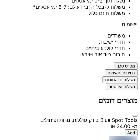
נשלח תוך 0-2 ימי עסקים
משלוח ל-בכל רחבי העולם: 6-7 ימי עסקים*
משלוח חינם כלול
יישומים
משרדים
חדרי ישיבות
חדרי קולנוע ביתיים
חיבור ציוד אודיו-וידאו
מפרט טכני
בטיחות ותאימות
משלוחים והחזרות
תשלום ואבטחה
מוצרים דומים
Blue Spot Tools בודק סוללות, נורות ופיתולים
מ-
‏34.00 ‏₪
Add