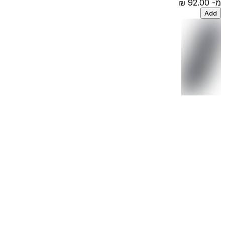
מ-
‏92.00 ‏₪
Add