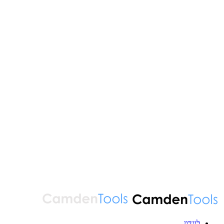
לונדון