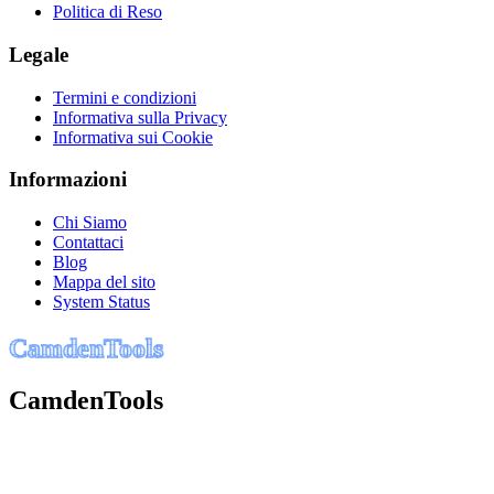
Politica di Reso
Legale
Termini e condizioni
Informativa sulla Privacy
Informativa sui Cookie
Informazioni
Chi Siamo
Contattaci
Blog
Mappa del sito
System Status
C
a
m
d
e
n
T
o
o
l
s
CamdenTools