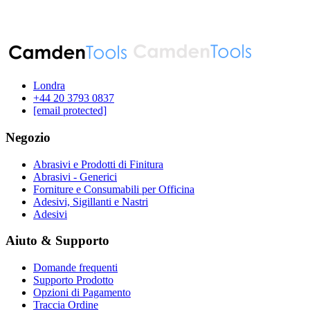
Londra
‪+44 20 3793 0837‬
[email protected]
Negozio
Abrasivi e Prodotti di Finitura
Abrasivi - Generici
Forniture e Consumabili per Officina
Adesivi, Sigillanti e Nastri
Adesivi
Aiuto & Supporto
Domande frequenti
Supporto Prodotto
Opzioni di Pagamento
Traccia Ordine