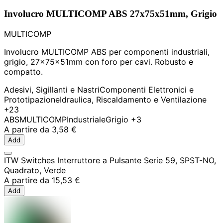
Involucro MULTICOMP ABS 27x75x51mm, Grigio
MULTICOMP
Involucro MULTICOMP ABS per componenti industriali,
grigio, 27x75x51mm con foro per cavi. Robusto e
compatto.
Adesivi, Sigillanti e Nastri
Componenti Elettronici e
Prototipazione
Idraulica, Riscaldamento e Ventilazione
+23
ABS
MULTICOMP
Industriale
Grigio
+3
A partire da
3,58 €
Add
ITW Switches Interruttore a Pulsante Serie 59, SPST-NO,
Quadrato, Verde
A partire da
15,53 €
Add