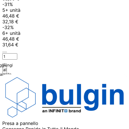
-31%
5+ unità
46,48 €
32,18 €
-32%
6+ unità
46,48 €
31,64 €
ggiungi
al
arrello
Presa a pannello