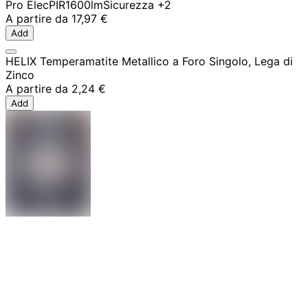
Pro Elec
PIR
1600lm
Sicurezza
+2
A partire da
17,97 €
Add
HELIX Temperamatite Metallico a Foro Singolo, Lega di
Zinco
A partire da
2,24 €
Add