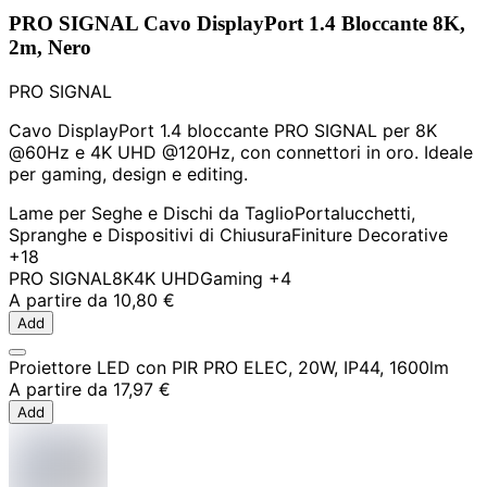
PRO SIGNAL Cavo DisplayPort 1.4 Bloccante 8K,
2m, Nero
PRO SIGNAL
Cavo DisplayPort 1.4 bloccante PRO SIGNAL per 8K
@60Hz e 4K UHD @120Hz, con connettori in oro. Ideale
per gaming, design e editing.
Lame per Seghe e Dischi da Taglio
Portalucchetti,
Spranghe e Dispositivi di Chiusura
Finiture Decorative
+18
PRO SIGNAL
8K
4K UHD
Gaming
+4
A partire da
10,80 €
Add
Proiettore LED con PIR PRO ELEC, 20W, IP44, 1600lm
A partire da
17,97 €
Add