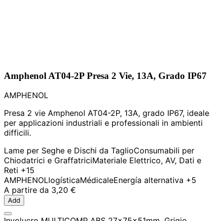
Amphenol AT04-2P Presa 2 Vie, 13A, Grado IP67
AMPHENOL
Presa 2 vie Amphenol AT04-2P, 13A, grado IP67, ideale
per applicazioni industriali e professionali in ambienti
difficili.
Lame per Seghe e Dischi da Taglio
Consumabili per
Chiodatrici e Graffatrici
Materiale Elettrico, AV, Dati e
Reti
+15
AMPHENOL
logística
Médicale
Energía alternativa
+5
A partire da
3,20 €
Add
Involucro MULTICOMP ABS 27x75x51mm, Grigio