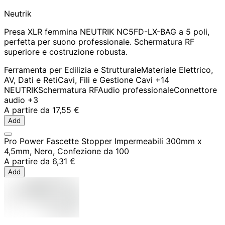
Neutrik
Presa XLR femmina NEUTRIK NC5FD-LX-BAG a 5 poli,
perfetta per suono professionale. Schermatura RF
superiore e costruzione robusta.
Ferramenta per Edilizia e Strutturale
Materiale Elettrico,
AV, Dati e Reti
Cavi, Fili e Gestione Cavi
+14
NEUTRIK
Schermatura RF
Audio professionale
Connettore
audio
+3
A partire da
17,55 €
Add
Pro Power Fascette Stopper Impermeabili 300mm x
4,5mm, Nero, Confezione da 100
A partire da
6,31 €
Add