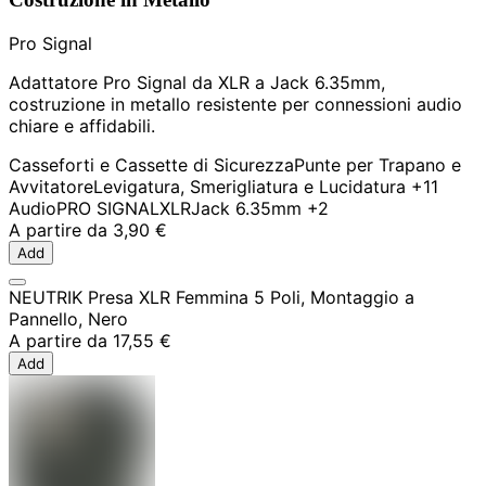
Pro Signal
Adattatore Pro Signal da XLR a Jack 6.35mm,
costruzione in metallo resistente per connessioni audio
chiare e affidabili.
Casseforti e Cassette di Sicurezza
Punte per Trapano e
Avvitatore
Levigatura, Smerigliatura e Lucidatura
+11
Audio
PRO SIGNAL
XLR
Jack 6.35mm
+2
A partire da
3,90 €
Add
NEUTRIK Presa XLR Femmina 5 Poli, Montaggio a
Pannello, Nero
A partire da
17,55 €
Add