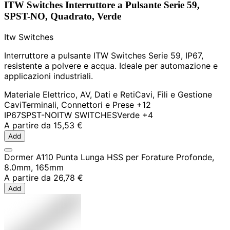
ITW Switches Interruttore a Pulsante Serie 59,
SPST-NO, Quadrato, Verde
Itw Switches
Interruttore a pulsante ITW Switches Serie 59, IP67,
resistente a polvere e acqua. Ideale per automazione e
applicazioni industriali.
Materiale Elettrico, AV, Dati e Reti
Cavi, Fili e Gestione
Cavi
Terminali, Connettori e Prese
+12
IP67
SPST-NO
ITW SWITCHES
Verde
+4
A partire da
15,53 €
Add
Dormer A110 Punta Lunga HSS per Forature Profonde,
8.0mm, 165mm
A partire da
26,78 €
Add