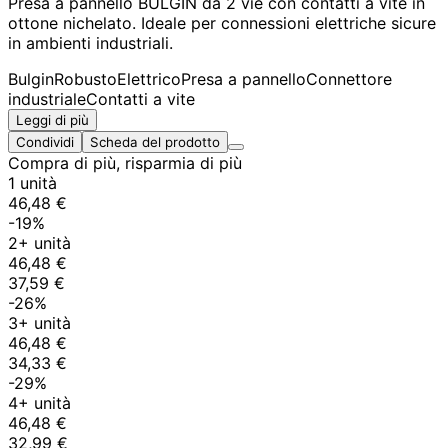
Presa a pannello BULGIN da 2 vie con contatti a vite in
ottone nichelato. Ideale per connessioni elettriche sicure
in ambienti industriali.
Bulgin
Robusto
Elettrico
Presa a pannello
Connettore
industriale
Contatti a vite
Leggi di più
Condividi
Scheda del prodotto
Compra di più, risparmia di più
1 unità
46,48 €
-19%
2+ unità
46,48 €
37,59 €
-26%
3+ unità
46,48 €
34,33 €
-29%
4+ unità
46,48 €
32,99 €