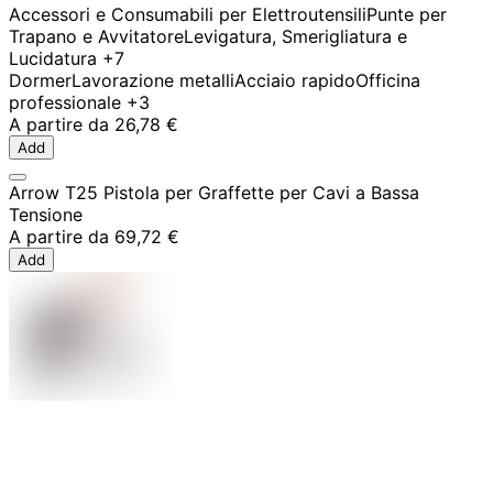
Accessori e Consumabili per Elettroutensili
Punte per
Trapano e Avvitatore
Levigatura, Smerigliatura e
Lucidatura
+7
Dormer
Lavorazione metalli
Acciaio rapido
Officina
professionale
+3
A partire da
26,78 €
Add
Arrow T25 Pistola per Graffette per Cavi a Bassa
Tensione
A partire da
69,72 €
Add