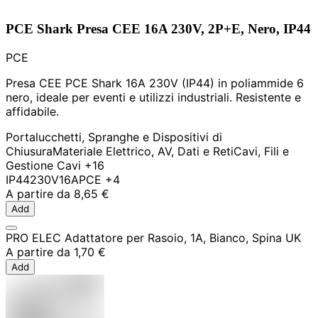
PCE Shark Presa CEE 16A 230V, 2P+E, Nero, IP44
PCE
Presa CEE PCE Shark 16A 230V (IP44) in poliammide 6
nero, ideale per eventi e utilizzi industriali. Resistente e
affidabile.
Portalucchetti, Spranghe e Dispositivi di
Chiusura
Materiale Elettrico, AV, Dati e Reti
Cavi, Fili e
Gestione Cavi
+16
IP44
230V
16A
PCE
+4
A partire da
8,65 €
Add
PRO ELEC Adattatore per Rasoio, 1A, Bianco, Spina UK
A partire da
1,70 €
Add