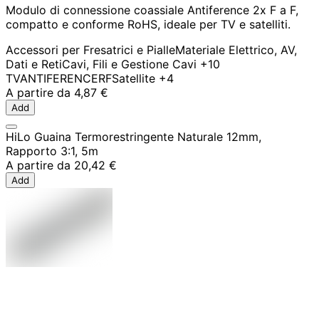
Modulo di connessione coassiale Antiference 2x F a F,
compatto e conforme RoHS, ideale per TV e satelliti.
Accessori per Fresatrici e Pialle
Materiale Elettrico, AV,
Dati e Reti
Cavi, Fili e Gestione Cavi
+10
TV
ANTIFERENCE
RF
Satellite
+4
A partire da
4,87 €
Add
HiLo Guaina Termorestringente Naturale 12mm,
Rapporto 3:1, 5m
A partire da
20,42 €
Add