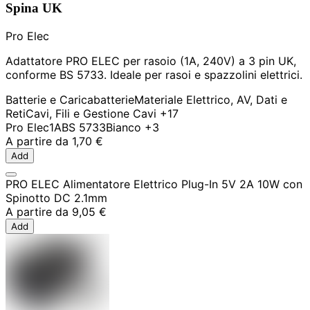
Spina UK
Pro Elec
Adattatore PRO ELEC per rasoio (1A, 240V) a 3 pin UK,
conforme BS 5733. Ideale per rasoi e spazzolini elettrici.
Batterie e Caricabatterie
Materiale Elettrico, AV, Dati e
Reti
Cavi, Fili e Gestione Cavi
+17
Pro Elec
1A
BS 5733
Bianco
+3
A partire da
1,70 €
Add
PRO ELEC Alimentatore Elettrico Plug-In 5V 2A 10W con
Spinotto DC 2.1mm
A partire da
9,05 €
Add