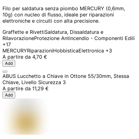
Filo per saldatura senza piombo MERCURY (0,6mm,
10g) con nucleo di flusso, ideale per riparazioni
elettroniche e circuiti con alta precisione.
Graffette e Rivetti
Saldatura, Dissaldatura e
Rilavorazione
Protezione Antincendio - Componenti Edili
+17
MERCURY
Riparazioni
Hobbistica
Elettronica
+3
A partire da
4,70 €
Add
ABUS Lucchetto a Chiave in Ottone 55/30mm, Stessa
Chiave, Livello Sicurezza 3
A partire da
11,29 €
Add