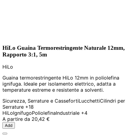
HiLo Guaina Termorestringente Naturale 12mm,
Rapporto 3:1, 5m
HiLo
Guaina termorestringente HiLo 12mm in poliolefina
ignifuga. Ideale per isolamento elettrico, adatta a
temperature estreme e resistente a solventi.
Sicurezza, Serrature e Casseforti
Lucchetti
Cilindri per
Serrature
+18
HiLo
Ignífugo
Poliolefina
Industriale
+4
A partire da
20,42 €
Add