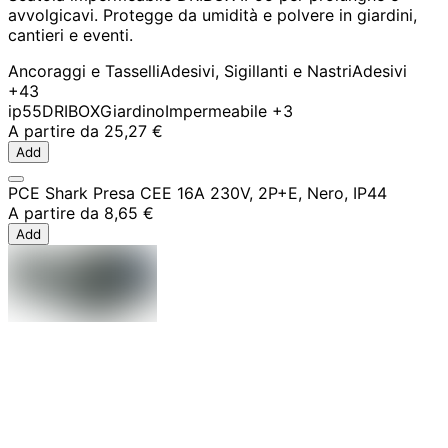
avvolgicavi. Protegge da umidità e polvere in giardini,
cantieri e eventi.
Ancoraggi e Tasselli
Adesivi, Sigillanti e Nastri
Adesivi
+43
ip55
DRIBOX
Giardino
Impermeabile
+3
A partire da
25,27 €
Add
PCE Shark Presa CEE 16A 230V, 2P+E, Nero, IP44
A partire da
8,65 €
Add