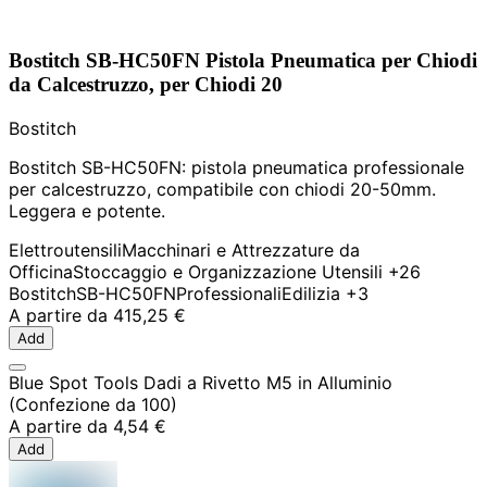
Bostitch SB-HC50FN Pistola Pneumatica per Chiodi
da Calcestruzzo, per Chiodi 20
Bostitch
Bostitch SB-HC50FN: pistola pneumatica professionale
per calcestruzzo, compatibile con chiodi 20-50mm.
Leggera e potente.
Elettroutensili
Macchinari e Attrezzature da
Officina
Stoccaggio e Organizzazione Utensili
+26
Bostitch
SB-HC50FN
Professionali
Edilizia
+3
A partire da
415,25 €
Add
Blue Spot Tools Dadi a Rivetto M5 in Alluminio
(Confezione da 100)
A partire da
4,54 €
Add