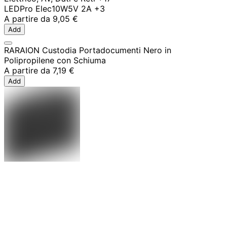
LED
Pro Elec
10W
5V 2A
+3
A partire da
9,05 €
Add
RARAION Custodia Portadocumenti Nero in
Polipropilene con Schiuma
A partire da
7,19 €
Add