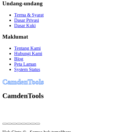
Undang-undang
Terma & Syarat
Dasar Privasi
Dasar Kuki
Maklumat
Tentang Kami
Hubungi Kami
Blog
Peta Laman
System Status
C
a
m
d
e
n
T
o
o
l
s
CamdenTools