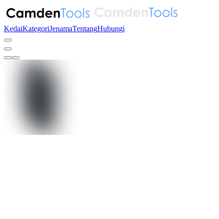
Kedai
Kategori
Jenama
Tentang
Hubungi