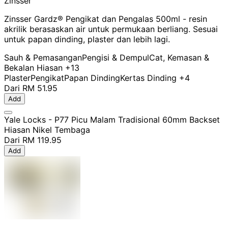
Zinsser
Zinsser Gardz® Pengikat dan Pengalas 500ml - resin
akrilik berasaskan air untuk permukaan berliang. Sesuai
untuk papan dinding, plaster dan lebih lagi.
Sauh & Pemasangan
Pengisi & Dempul
Cat, Kemasan &
Bekalan Hiasan
+13
Plaster
Pengikat
Papan Dinding
Kertas Dinding
+4
Dari
RM 51.95
Add
Yale Locks - P77 Picu Malam Tradisional 60mm Backset
Hiasan Nikel Tembaga
Dari
RM 119.95
Add