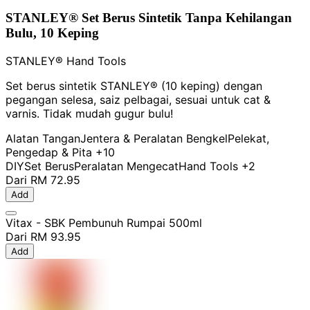
STANLEY® Set Berus Sintetik Tanpa Kehilangan
Bulu, 10 Keping
STANLEY® Hand Tools
Set berus sintetik STANLEY® (10 keping) dengan
pegangan selesa, saiz pelbagai, sesuai untuk cat &
varnis. Tidak mudah gugur bulu!
Alatan Tangan
Jentera & Peralatan Bengkel
Pelekat,
Pengedap & Pita
+10
DIY
Set Berus
Peralatan Mengecat
Hand Tools
+2
Dari
RM 72.95
Add
Vitax - SBK Pembunuh Rumpai 500ml
Dari
RM 93.95
Add