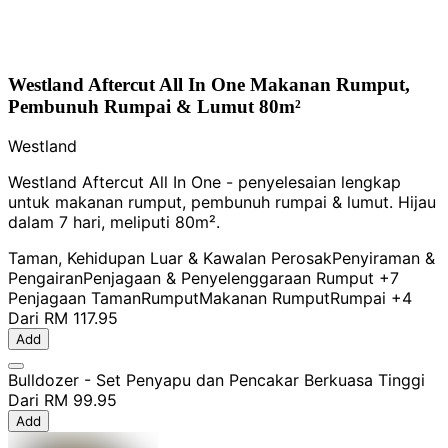
Westland Aftercut All In One Makanan Rumput,
Pembunuh Rumpai & Lumut 80m²
Westland
Westland Aftercut All In One - penyelesaian lengkap
untuk makanan rumput, pembunuh rumpai & lumut. Hijau
dalam 7 hari, meliputi 80m².
Taman, Kehidupan Luar & Kawalan Perosak
Penyiraman &
Pengairan
Penjagaan & Penyelenggaraan Rumput
+7
Penjagaan Taman
Rumput
Makanan Rumput
Rumpai
+4
Dari
RM 117.95
Add
Bulldozer - Set Penyapu dan Pencakar Berkuasa Tinggi
Dari
RM 99.95
Add