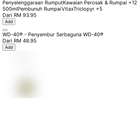
Penyelenggaraan Rumput
Kawalan Perosak & Rumpai
+12
500ml
Pembunuh Rumpai
Vitax
Triclopyr
+5
Dari
RM 93.95
Add
WD-40® - Penyembur Serbaguna WD-40®
Dari
RM 48.95
Add