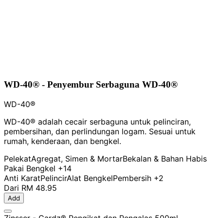
WD-40® - Penyembur Serbaguna WD-40®
WD-40®
WD-40® adalah cecair serbaguna untuk pelinciran,
pembersihan, dan perlindungan logam. Sesuai untuk
rumah, kenderaan, dan bengkel.
Pelekat
Agregat, Simen & Mortar
Bekalan & Bahan Habis
Pakai Bengkel
+14
Anti Karat
Pelincir
Alat Bengkel
Pembersih
+2
Dari
RM 48.95
Add
Zinsser - Gardz® Pengikat dan Pengalas 500ml