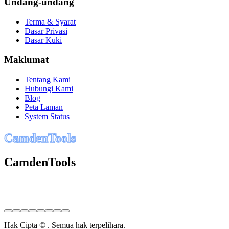
Undang-undang
Terma & Syarat
Dasar Privasi
Dasar Kuki
Maklumat
Tentang Kami
Hubungi Kami
Blog
Peta Laman
System Status
C
a
m
d
e
n
T
o
o
l
s
CamdenTools
Hak Cipta © . Semua hak terpelihara.