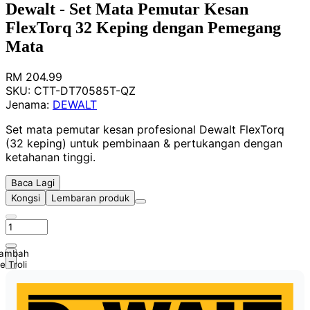
Dewalt - Set Mata Pemutar Kesan
FlexTorq 32 Keping dengan Pemegang
Mata
RM 204.99
SKU:
CTT-DT70585T-QZ
Jenama:
DEWALT
Set mata pemutar kesan profesional Dewalt FlexTorq
(32 keping) untuk pembinaan & pertukangan dengan
ketahanan tinggi.
Baca Lagi
Kongsi
Lembaran produk
ambah
e Troli