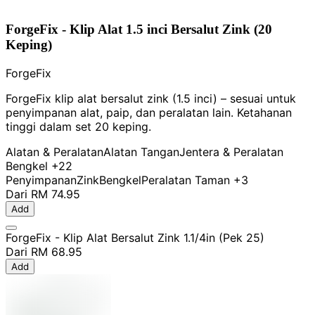
ForgeFix - Klip Alat 1.5 inci Bersalut Zink (20
Keping)
ForgeFix
ForgeFix klip alat bersalut zink (1.5 inci) – sesuai untuk
penyimpanan alat, paip, dan peralatan lain. Ketahanan
tinggi dalam set 20 keping.
Alatan & Peralatan
Alatan Tangan
Jentera & Peralatan
Bengkel
+22
Penyimpanan
Zink
Bengkel
Peralatan Taman
+3
Dari
RM 74.95
Add
ForgeFix - Klip Alat Bersalut Zink 1.1/4in (Pek 25)
Dari
RM 68.95
Add