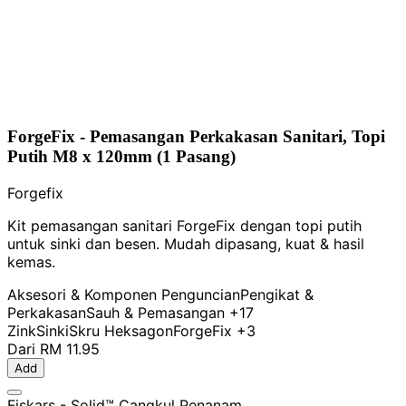
ForgeFix - Pemasangan Perkakasan Sanitari, Topi
Putih M8 x 120mm (1 Pasang)
Forgefix
Kit pemasangan sanitari ForgeFix dengan topi putih
untuk sinki dan besen. Mudah dipasang, kuat & hasil
kemas.
Aksesori & Komponen Penguncian
Pengikat &
Perkakasan
Sauh & Pemasangan
+17
Zink
Sinki
Skru Heksagon
ForgeFix
+3
Dari
RM 11.95
Add
Fiskars - Solid™ Cangkul Penanam