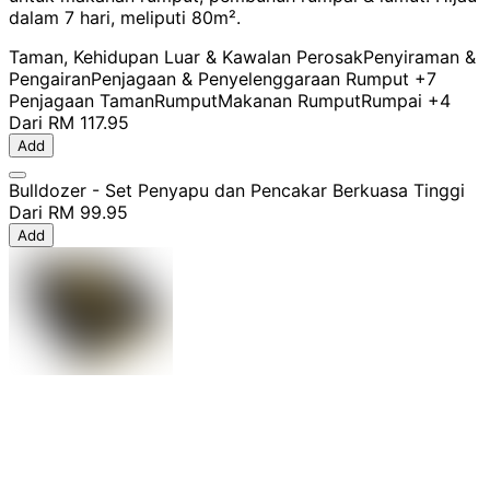
dalam 7 hari, meliputi 80m².
Taman, Kehidupan Luar & Kawalan Perosak
Penyiraman &
Pengairan
Penjagaan & Penyelenggaraan Rumput
+7
Penjagaan Taman
Rumput
Makanan Rumput
Rumpai
+4
Dari
RM 117.95
Add
Bulldozer - Set Penyapu dan Pencakar Berkuasa Tinggi
Dari
RM 99.95
Add