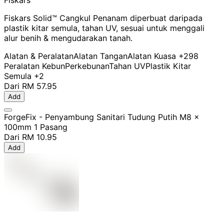
Fiskars
Fiskars Solid™ Cangkul Penanam diperbuat daripada
plastik kitar semula, tahan UV, sesuai untuk menggali
alur benih & mengudarakan tanah.
Alatan & Peralatan
Alatan Tangan
Alatan Kuasa
+298
Peralatan Kebun
Perkebunan
Tahan UV
Plastik Kitar
Semula
+2
Dari
RM 57.95
Add
ForgeFix - Penyambung Sanitari Tudung Putih M8 x
100mm 1 Pasang
Dari
RM 10.95
Add