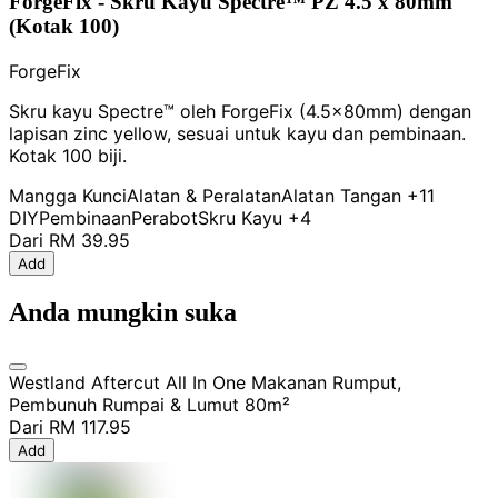
ForgeFix - Skru Kayu Spectre™ PZ 4.5 x 80mm
(Kotak 100)
ForgeFix
Skru kayu Spectre™ oleh ForgeFix (4.5x80mm) dengan
lapisan zinc yellow, sesuai untuk kayu dan pembinaan.
Kotak 100 biji.
Mangga Kunci
Alatan & Peralatan
Alatan Tangan
+11
DIY
Pembinaan
Perabot
Skru Kayu
+4
Dari
RM 39.95
Add
Anda mungkin suka
Westland Aftercut All In One Makanan Rumput,
Pembunuh Rumpai & Lumut 80m²
Dari
RM 117.95
Add