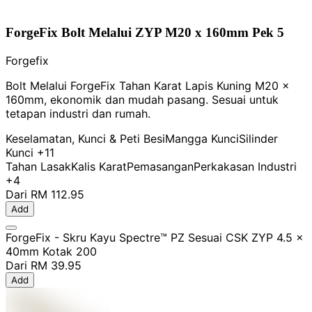
ForgeFix Bolt Melalui ZYP M20 x 160mm Pek 5
Forgefix
Bolt Melalui ForgeFix Tahan Karat Lapis Kuning M20 x
160mm, ekonomik dan mudah pasang. Sesuai untuk
tetapan industri dan rumah.
Keselamatan, Kunci & Peti Besi
Mangga Kunci
Silinder
Kunci
+11
Tahan Lasak
Kalis Karat
Pemasangan
Perkakasan Industri
+4
Dari
RM 112.95
Add
ForgeFix - Skru Kayu Spectre™ PZ Sesuai CSK ZYP 4.5 x
40mm Kotak 200
Dari
RM 39.95
Add