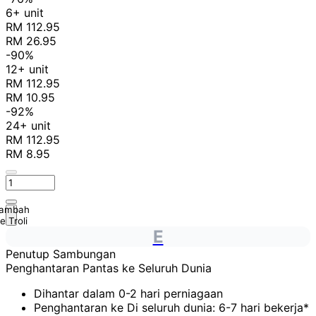
6+ unit
RM 112.95
RM 26.95
-90%
12+ unit
RM 112.95
RM 10.95
-92%
24+ unit
RM 112.95
RM 8.95
ambah
e Troli
E
Penutup Sambungan
Penghantaran Pantas ke Seluruh Dunia
Dihantar dalam 0-2 hari perniagaan
Penghantaran ke Di seluruh dunia: 6-7 hari bekerja*