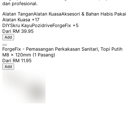
dan profesional.
Alatan Tangan
Alatan Kuasa
Aksesori & Bahan Habis Pakai
Alatan Kuasa
+17
DIY
Skru Kayu
Pozidrive
ForgeFix
+5
Dari
RM 39.95
Add
ForgeFix - Pemasangan Perkakasan Sanitari, Topi Putih
M8 x 120mm (1 Pasang)
Dari
RM 11.95
Add