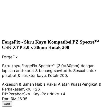
ForgeFix - Skru Kayu Kompatibel PZ Spectre™
CSK ZYP 3.0 x 30mm Kotak 200
ForgeFix
Skru kayu ForgeFix Spectre™ (3.0x30mm) dengan
lapisan anti-karat & benang sawtooth. Sesuai untuk
perabot & struktur kayu. Kotak 200.
Aksesori & Bahan Habis Pakai Alatan Kuasa
Pengikat &
Perkakasan
Skru
+26
DIY
Perabot
Skru Kayu
Pozidrive
+4
Dari
RM 16.95
Add