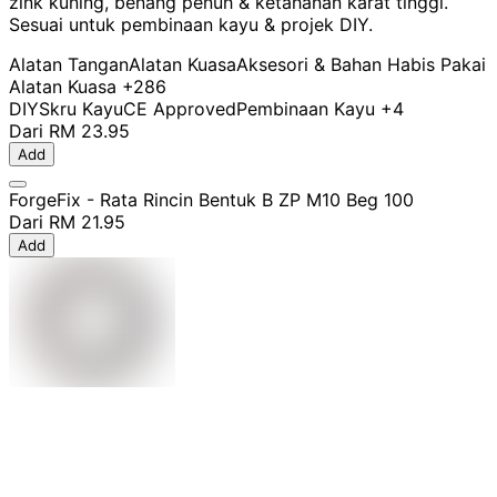
zink kuning, benang penuh & ketahanan karat tinggi.
Sesuai untuk pembinaan kayu & projek DIY.
Alatan Tangan
Alatan Kuasa
Aksesori & Bahan Habis Pakai
Alatan Kuasa
+286
DIY
Skru Kayu
CE Approved
Pembinaan Kayu
+4
Dari
RM 23.95
Add
ForgeFix - Rata Rincin Bentuk B ZP M10 Beg 100
Dari
RM 21.95
Add