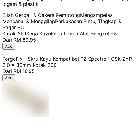
logam & plastik.
Bilah Gergaji & Cakera Pemotong
Mengampelas,
Mencanai & Menggilap
Perkakasan Pintu, Tingkap &
Pagar
+5
Kotak Alat
Kerja Kayu
Kerja Logam
Alat Bengkel
+5
Dari
RM 69.95
Add
ForgeFix - Skru Kayu Kompatibel PZ Spectre™ CSK ZYP
3.0 x 30mm Kotak 200
Dari
RM 16.95
Add