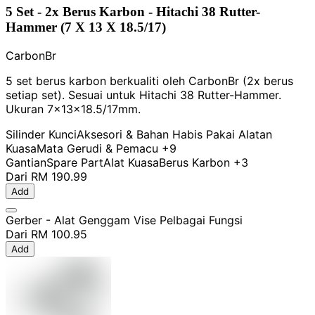
5 Set - 2x Berus Karbon - Hitachi 38 Rutter-
Hammer (7 X 13 X 18.5/17)
CarbonBr
5 set berus karbon berkualiti oleh CarbonBr (2x berus
setiap set). Sesuai untuk Hitachi 38 Rutter-Hammer.
Ukuran 7x13x18.5/17mm.
Silinder Kunci
Aksesori & Bahan Habis Pakai Alatan
Kuasa
Mata Gerudi & Pemacu
+9
Gantian
Spare Part
Alat Kuasa
Berus Karbon
+3
Dari
RM 190.99
Add
Gerber - Alat Genggam Vise Pelbagai Fungsi
Dari
RM 100.95
Add