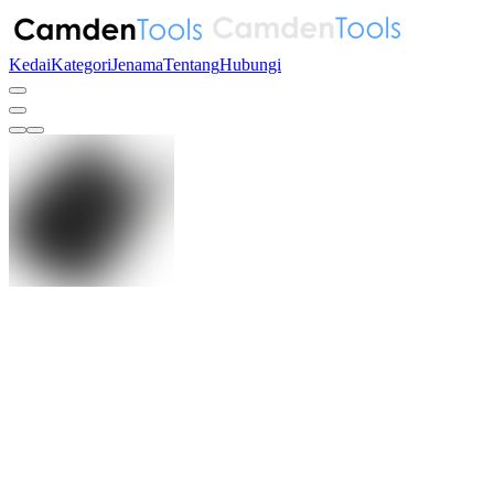
Kedai
Kategori
Jenama
Tentang
Hubungi