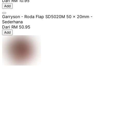
Dari
RM 10.95
Add
Garryson - Roda Flap SD5020M 50 x 20mm -
Sederhana
Dari
RM 50.95
Add