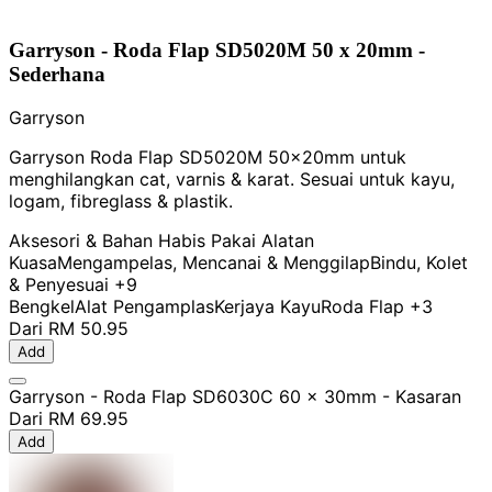
Garryson - Roda Flap SD5020M 50 x 20mm -
Sederhana
Garryson
Garryson Roda Flap SD5020M 50x20mm untuk
menghilangkan cat, varnis & karat. Sesuai untuk kayu,
logam, fibreglass & plastik.
Aksesori & Bahan Habis Pakai Alatan
Kuasa
Mengampelas, Mencanai & Menggilap
Bindu, Kolet
& Penyesuai
+9
Bengkel
Alat Pengamplas
Kerjaya Kayu
Roda Flap
+3
Dari
RM 50.95
Add
Garryson - Roda Flap SD6030C 60 x 30mm - Kasaran
Dari
RM 69.95
Add