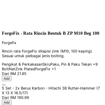
ForgeFix - Rata Rincin Bentuk B ZP M10 Beg 100
Forgefix
Rincin rata ForgeFix dilapisi zink (M10, 100 keping).
Sesuai untuk pelbagai jenis bolting.
Pengikat & Perkakasan
Skru
Paku, Pin & Paku Tekan
+9
Bolt
Nat
Zink Plated
ForgeFix
+1
Dari
RM 21.95
Add
5 Set - 2x Berus Karbon - Hitachi 38 Rutter-Hammer (7
X 13 X 18.5/17)
Dari
RM 190.99
Add