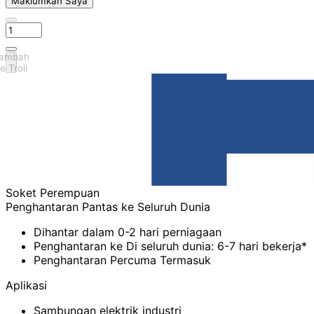
Maklumkan Saya
ambah
e Troli
Soket Perempuan
Penghantaran Pantas ke Seluruh Dunia
Dihantar dalam 0-2 hari perniagaan
Penghantaran ke Di seluruh dunia: 6-7 hari bekerja*
Penghantaran Percuma Termasuk
Aplikasi
Sambungan elektrik industri