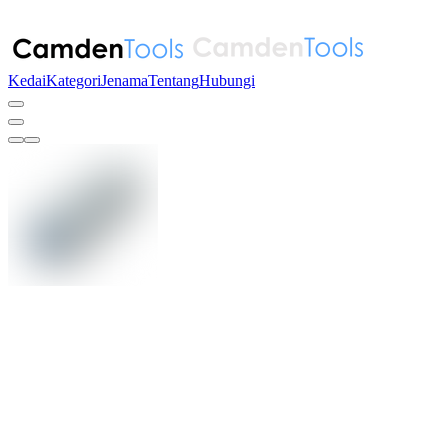
Kedai
Kategori
Jenama
Tentang
Hubungi