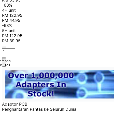
-63%
4+ unit
RM 122.95
RM 44.95
-68%
5+ unit
RM 122.95
RM 39.95
ambah
e Troli
Adaptor PCB
Penghantaran Pantas ke Seluruh Dunia