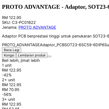
PROTO ADVANTAGE - Adaptor, SOT23-6/
RM 122.95
SKU:
C3-PC01822
Jenama:
PROTO ADVANTAGE
Adaptor PCB berprestasi tinggi untuk penukaran SOT23-6/
PROTO_ADVANTAGE
Adaptor_PCB
SOT23-6
SC59-6
DIP6
Su
Baca Lagi
Kongsi
Lembaran produk
Beli lebih, jimat lebih
1 unit
RM 122.95
-42%
2+ unit
RM 122.95
RM 70.95
-56%
3+ unit
RM 122.95
RM 53.95