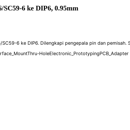
SC59-6 ke DIP6, 0.95mm
SC59-6 ke DIP6. Dilengkapi pengepala pin dan pemisah. Se
rface_Mount
Thru-Hole
Electronic_Prototyping
PCB_Adapter