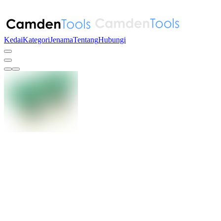
Kedai
Kategori
Jenama
Tentang
Hubungi