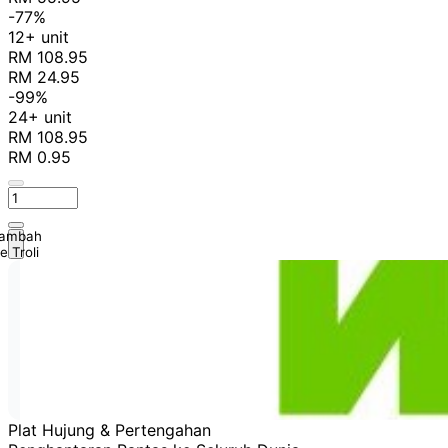
-77%
12+ unit
RM 108.95
RM 24.95
-99%
24+ unit
RM 108.95
RM 0.95
ambah
e Troli
Plat Hujung & Pertengahan