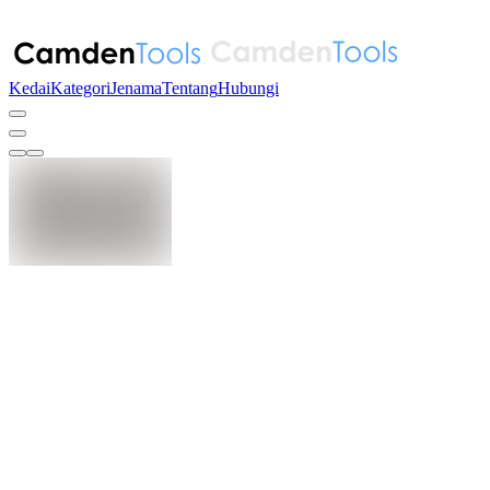
Kedai
Kategori
Jenama
Tentang
Hubungi