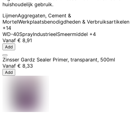
huishoudelijk gebruik.
Lijmen
Aggregaten, Cement &
Mortel
Werkplaatsbenodigdheden & Verbruiksartikelen
+14
WD-40
Spray
Industrieel
Smeermiddel
+4
Vanaf
€ 8,91
Add
Zinsser Gardz Sealer Primer, transparant, 500ml
Vanaf
€ 8,33
Add