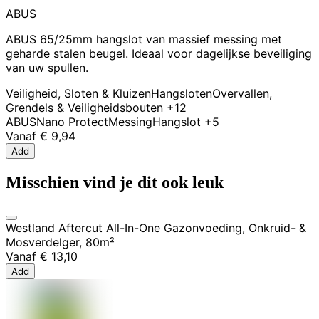
ABUS
ABUS 65/25mm hangslot van massief messing met
geharde stalen beugel. Ideaal voor dagelijkse beveiliging
van uw spullen.
Veiligheid, Sloten & Kluizen
Hangsloten
Overvallen,
Grendels & Veiligheidsbouten
+12
ABUS
Nano Protect
Messing
Hangslot
+5
Vanaf
€ 9,94
Add
Misschien vind je dit ook leuk
Westland Aftercut All-In-One Gazonvoeding, Onkruid- &
Mosverdelger, 80m²
Vanaf
€ 13,10
Add