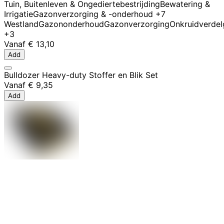
Tuin, Buitenleven & Ongediertebestrijding
Bewatering &
Irrigatie
Gazonverzorging & -onderhoud
+7
Westland
Gazononderhoud
Gazonverzorging
Onkruidverdel
+3
Vanaf
€ 13,10
Add
Bulldozer Heavy-duty Stoffer en Blik Set
Vanaf
€ 9,35
Add