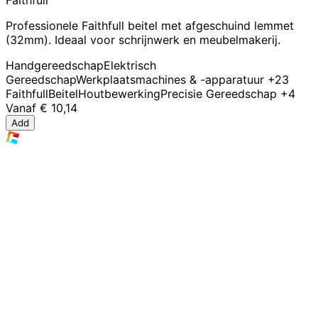
Professionele Faithfull beitel met afgeschuind lemmet
(32mm). Ideaal voor schrijnwerk en meubelmakerij.
Handgereedschap
Elektrisch
Gereedschap
Werkplaatsmachines & -apparatuur
+23
Faithfull
Beitel
Houtbewerking
Precisie Gereedschap
+4
Vanaf
€ 10,14
Add