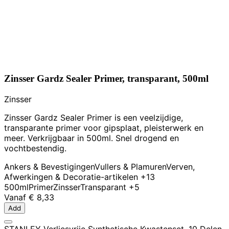
Zinsser Gardz Sealer Primer, transparant, 500ml
Zinsser
Zinsser Gardz Sealer Primer is een veelzijdige,
transparante primer voor gipsplaat, pleisterwerk en
meer. Verkrijgbaar in 500ml. Snel drogend en
vochtbestendig.
Ankers & Bevestigingen
Vullers & Plamuren
Verven,
Afwerkingen & Decoratie-artikelen
+13
500ml
Primer
Zinsser
Transparant
+5
Vanaf
€ 8,33
Add
STANLEY Verliesvrije Synthetische Kwastenset, 10 Delen