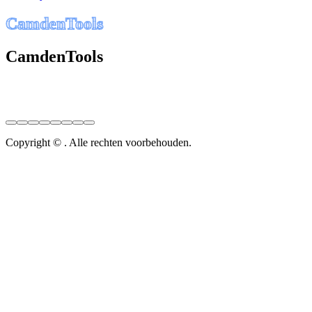
C
a
m
d
e
n
T
o
o
l
s
CamdenTools
Copyright © . Alle rechten voorbehouden.