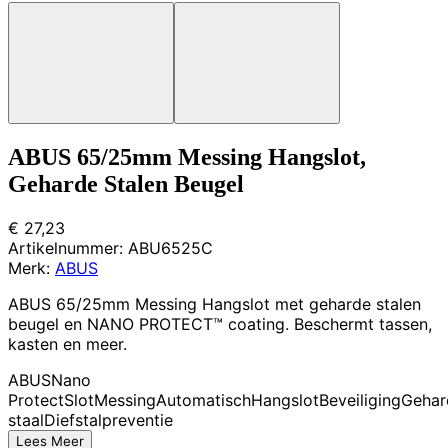
ABUS 65/25mm Messing Hangslot,
Geharde Stalen Beugel
€ 27,23
Artikelnummer:
ABU6525C
Merk:
ABUS
ABUS 65/25mm Messing Hangslot met geharde stalen
beugel en NANO PROTECT™ coating. Beschermt tassen,
kasten en meer.
ABUS
Nano
Protect
Slot
Messing
Automatisch
Hangslot
Beveiliging
Gehar
staal
Diefstalpreventie
Lees Meer