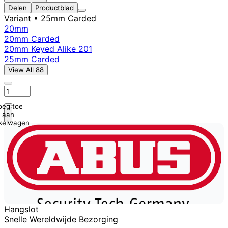
Delen
Productblad
Variant
• 25mm Carded
20mm
20mm Carded
20mm Keyed Alike 201
25mm Carded
View All 88
oeg toe
aan
kelwagen
Hangslot
Snelle Wereldwijde Bezorging