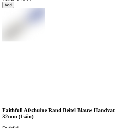
Add
Faithfull Afschuine Rand Beitel Blauw Handvat
32mm (1¼in)
Faithfull