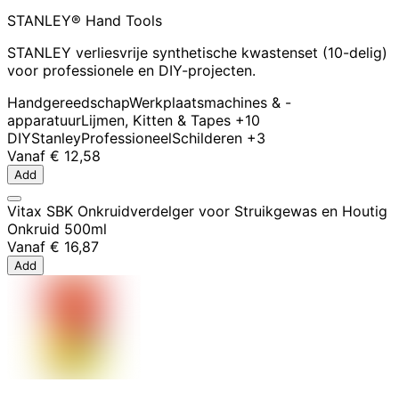
STANLEY® Hand Tools
STANLEY verliesvrije synthetische kwastenset (10-delig)
voor professionele en DIY-projecten.
Handgereedschap
Werkplaatsmachines & -
apparatuur
Lijmen, Kitten & Tapes
+10
DIY
Stanley
Professioneel
Schilderen
+3
Vanaf
€ 12,58
Add
Vitax SBK Onkruidverdelger voor Struikgewas en Houtig
Onkruid 500ml
Vanaf
€ 16,87
Add