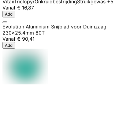
Vitax
Triclopyr
Onkruidbestrijding
Struikgewas
+5
Vanaf
€ 16,87
Add
Evolution Aluminium Snijblad voor Duimzaag
230x25.4mm 80T
Vanaf
€ 90,41
Add