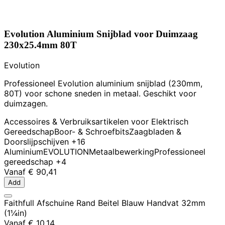
Evolution Aluminium Snijblad voor Duimzaag
230x25.4mm 80T
Evolution
Professioneel Evolution aluminium snijblad (230mm,
80T) voor schone sneden in metaal. Geschikt voor
duimzagen.
Accessoires & Verbruiksartikelen voor Elektrisch
Gereedschap
Boor- & Schroefbits
Zaagbladen &
Doorslijpschijven
+16
Aluminium
EVOLUTION
Metaalbewerking
Professioneel
gereedschap
+4
Vanaf
€ 90,41
Add
Faithfull Afschuine Rand Beitel Blauw Handvat 32mm
(1¼in)
Vanaf
€ 10,14