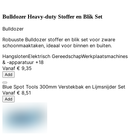
Bulldozer Heavy-duty Stoffer en Blik Set
Bulldozer
Robuuste Bulldozer stoffer en blik set voor zware
schoonmaaktaken, ideaal voor binnen en buiten.
Hangsloten
Elektrisch Gereedschap
Werkplaatsmachines
& -apparatuur
+18
Vanaf
€ 9,35
Add
Blue Spot Tools 300mm Verstekbak en Lijmsnijder Set
Vanaf
€ 8,51
Add