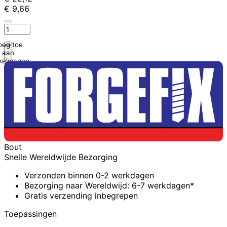
€ 9,66
oeg toe
aan
kelwagen
Bout
Snelle Wereldwijde Bezorging
Verzonden binnen 0-2 werkdagen
Bezorging naar Wereldwijd: 6-7 werkdagen*
Gratis verzending inbegrepen
Toepassingen