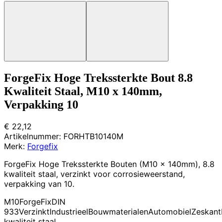
ForgeFix Hoge Trekssterkte Bout 8.8
Kwaliteit Staal, M10 x 140mm,
Verpakking 10
€ 22,12
Artikelnummer:
FORHTB10140M
Merk:
Forgefix
ForgeFix Hoge Trekssterkte Bouten (M10 x 140mm), 8.8
kwaliteit staal, verzinkt voor corrosieweerstand,
verpakking van 10.
M10
ForgeFix
DIN
933
Verzinkt
Industrieel
Bouwmaterialen
Automobiel
Zeskant
kwaliteit staal