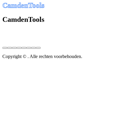
C
a
m
d
e
n
T
o
o
l
s
CamdenTools
Copyright © . Alle rechten voorbehouden.