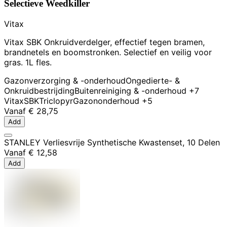
Selectieve Weedkiller
Vitax
Vitax SBK Onkruidverdelger, effectief tegen bramen,
brandnetels en boomstronken. Selectief en veilig voor
gras. 1L fles.
Gazonverzorging & -onderhoud
Ongedierte- &
Onkruidbestrijding
Buitenreiniging & -onderhoud
+7
Vitax
SBK
Triclopyr
Gazononderhoud
+5
Vanaf
€ 28,75
Add
STANLEY Verliesvrije Synthetische Kwastenset, 10 Delen
Vanaf
€ 12,58
Add