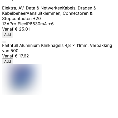
Elektra, AV, Data & Netwerken
Kabels, Draden &
Kabelbeheer
Aansluitklemmen, Connectoren &
Stopcontacten
+20
13A
Pro Elec
IP66
30mA
+6
Vanaf
€ 25,01
Add
Faithfull Aluminium Klinknagels 4,8 x 11mm, Verpakking
van 500
Vanaf
€ 17,62
Add