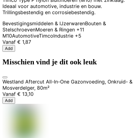
Timco Type P nylon sluitmoeren (M10) met zinklaag.
Ideaal voor automotive, industrie en bouw.
Trillingsbestendig en corrosiebestendig.
Bevestigingsmiddelen & IJzerwaren
Bouten &
Stelschroeven
Moeren & Ringen
+11
M10
Automotive
Timco
Industrie
+5
Vanaf
€ 1,87
Add
Misschien vind je dit ook leuk
Westland Aftercut All-In-One Gazonvoeding, Onkruid- &
Mosverdelger, 80m²
Vanaf
€ 13,10
Add