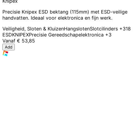
Knipex
Precisie Knipex ESD bektang (115mm) met ESD-veilige
handvatten. Ideaal voor elektronica en fijn werk.
Veiligheid, Sloten & Kluizen
Hangsloten
Slotcilinders
+318
ESD
KNIPEX
Precisie Gereedschap
elektronica
+3
Vanaf
€ 53,85
Add