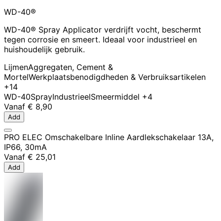
WD-40®
WD-40® Spray Applicator verdrijft vocht, beschermt
tegen corrosie en smeert. Ideaal voor industrieel en
huishoudelijk gebruik.
Lijmen
Aggregaten, Cement &
Mortel
Werkplaatsbenodigdheden & Verbruiksartikelen
+14
WD-40
Spray
Industrieel
Smeermiddel
+4
Vanaf
€ 8,90
Add
PRO ELEC Omschakelbare Inline Aardlekschakelaar 13A,
IP66, 30mA
Vanaf
€ 25,01
Add