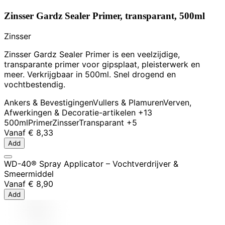
Zinsser Gardz Sealer Primer, transparant, 500ml
Zinsser
Zinsser Gardz Sealer Primer is een veelzijdige,
transparante primer voor gipsplaat, pleisterwerk en
meer. Verkrijgbaar in 500ml. Snel drogend en
vochtbestendig.
Ankers & Bevestigingen
Vullers & Plamuren
Verven,
Afwerkingen & Decoratie-artikelen
+13
500ml
Primer
Zinsser
Transparant
+5
Vanaf
€ 8,33
Add
WD-40® Spray Applicator – Vochtverdrijver &
Smeermiddel
Vanaf
€ 8,90
Add