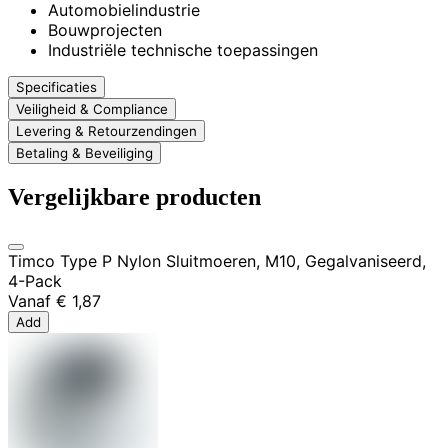
Automobielindustrie
Bouwprojecten
Industriële technische toepassingen
Specificaties
Veiligheid & Compliance
Levering & Retourzendingen
Betaling & Beveiliging
Vergelijkbare producten
Timco Type P Nylon Sluitmoeren, M10, Gegalvaniseerd,
4-Pack
Vanaf
€ 1,87
Add