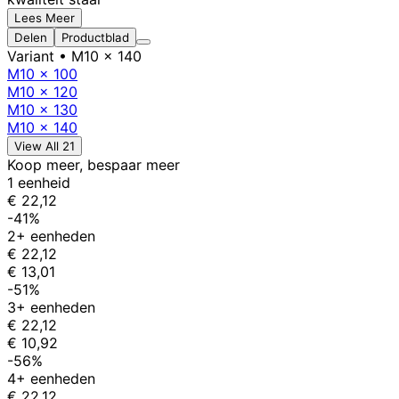
Lees Meer
Delen
Productblad
Variant
• M10 x 140
M10 x 100
M10 x 120
M10 x 130
M10 x 140
View All 21
Koop meer, bespaar meer
1 eenheid
€ 22,12
-41%
2+ eenheden
€ 22,12
€ 13,01
-51%
3+ eenheden
€ 22,12
€ 10,92
-56%
4+ eenheden
€ 22,12