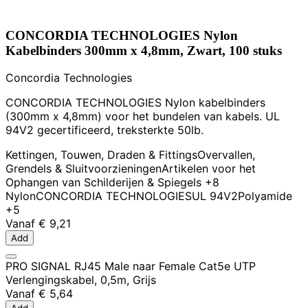
CONCORDIA TECHNOLOGIES Nylon
Kabelbinders 300mm x 4,8mm, Zwart, 100 stuks
Concordia Technologies
CONCORDIA TECHNOLOGIES Nylon kabelbinders
(300mm x 4,8mm) voor het bundelen van kabels. UL
94V2 gecertificeerd, treksterkte 50lb.
Kettingen, Touwen, Draden & Fittings
Overvallen,
Grendels & Sluitvoorzieningen
Artikelen voor het
Ophangen van Schilderijen & Spiegels
+8
Nylon
CONCORDIA TECHNOLOGIES
UL 94V2
Polyamide
+5
Vanaf
€ 9,21
Add
PRO SIGNAL RJ45 Male naar Female Cat5e UTP
Verlengingskabel, 0,5m, Grijs
Vanaf
€ 5,64