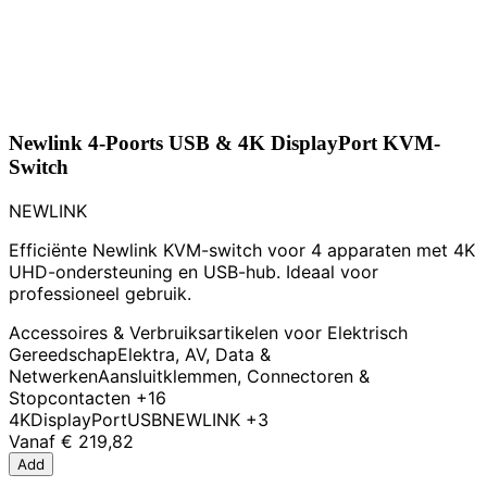
Newlink 4-Poorts USB & 4K DisplayPort KVM-
Switch
NEWLINK
Efficiënte Newlink KVM-switch voor 4 apparaten met 4K
UHD-ondersteuning en USB-hub. Ideaal voor
professioneel gebruik.
Accessoires & Verbruiksartikelen voor Elektrisch
Gereedschap
Elektra, AV, Data &
Netwerken
Aansluitklemmen, Connectoren &
Stopcontacten
+16
4K
DisplayPort
USB
NEWLINK
+3
Vanaf
€ 219,82
Add