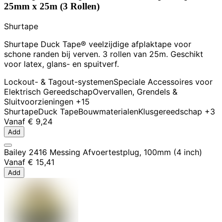
25mm x 25m (3 Rollen)
Shurtape
Shurtape Duck Tape® veelzijdige afplaktape voor
schone randen bij verven. 3 rollen van 25m. Geschikt
voor latex, glans- en spuitverf.
Lockout- & Tagout-systemen
Speciale Accessoires voor
Elektrisch Gereedschap
Overvallen, Grendels &
Sluitvoorzieningen
+15
Shurtape
Duck Tape
Bouwmaterialen
Klusgereedschap
+3
Vanaf
€ 9,24
Add
Bailey 2416 Messing Afvoertestplug, 100mm (4 inch)
Vanaf
€ 15,41
Add