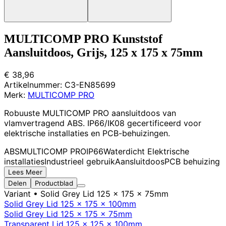
MULTICOMP PRO Kunststof
Aansluitdoos, Grijs, 125 x 175 x 75mm
€ 38,96
Artikelnummer:
C3-EN85699
Merk:
MULTICOMP PRO
Robuuste MULTICOMP PRO aansluitdoos van
vlamvertragend ABS. IP66/IK08 gecertificeerd voor
elektrische installaties en PCB-behuizingen.
ABS
MULTICOMP PRO
IP66
Waterdicht
Elektrische
installaties
Industrieel gebruik
Aansluitdoos
PCB behuizing
Lees Meer
Delen
Productblad
Variant
• Solid Grey Lid 125 x 175 x 75mm
Solid Grey Lid 125 x 175 x 100mm
Solid Grey Lid 125 x 175 x 75mm
Transparent Lid 125 x 125 x 100mm