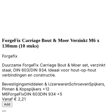
ForgeFix Carriage Bout & Moer Verzinkt M6 x
130mm (10 stuks)
Forgefix
Duurzame ForgeFix Carriage Bout & Moer set, verzinkt
staal, DIN 603/DIN 934. Ideaal voor hout-op-hout
verbindingen en constructie.
Bevestigingsmiddelen & IJzerwaren
Schroeven
Spijkers,
Pinnen & Kopspijkers
+12
M6
ForgeFix
DIN 603
DIN 934
+5
Vanaf
€ 2,21
Add