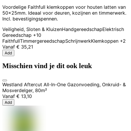
Voordelige Faithfull klemkoppen voor houten latten van
50x25mm. Ideaal voor deuren, kozijnen en timmerwerk.
Incl. bevestigingspennen.
Veiligheid, Sloten & Kluizen
Handgereedschap
Elektrisch
Gereedschap
+10
Faithfull
Timmergereedschap
Schrijnwerk
Klemkoppen
+2
Vanaf
€ 35,21
Add
Misschien vind je dit ook leuk
Westland Aftercut All-In-One Gazonvoeding, Onkruid- &
Mosverdelger, 80m²
Vanaf
€ 13,10
Add