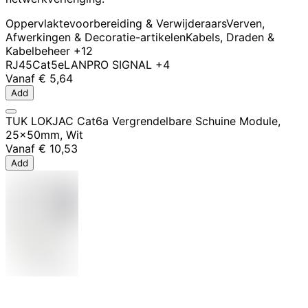
Oppervlaktevoorbereiding & Verwijderaars
Verven,
Afwerkingen & Decoratie-artikelen
Kabels, Draden &
Kabelbeheer
+12
RJ45
Cat5e
LAN
PRO SIGNAL
+4
Vanaf
€ 5,64
Add
TUK LOKJAC Cat6a Vergrendelbare Schuine Module,
25x50mm, Wit
Vanaf
€ 10,53
Add