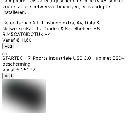
Compacte TUK Cat6 afgeschermde inline RJ45-socket
voor stabiele netwerkverbindingen, eenvoudig te
installeren.
Gereedschap & Uitrusting
Elektra, AV, Data &
Netwerken
Kabels, Draden & Kabelbeheer
+8
RJ45
CAT6
IDC
TUK
+4
Vanaf
€ 11,60
Add
STARTECH 7-Poorts Industriële USB 3.0 Hub met ESD-
bescherming
Vanaf
€ 251,92
Add