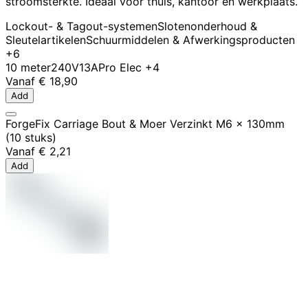
stroomsterkte. Ideaal voor thuis, kantoor en werkplaats.
Lockout- & Tagout-systemen
Slotenonderhoud &
Sleutelartikelen
Schuurmiddelen & Afwerkingsproducten
+6
10 meter
240V
13A
Pro Elec
+4
Vanaf
€ 18,90
Add
ForgeFix Carriage Bout & Moer Verzinkt M6 x 130mm
(10 stuks)
Vanaf
€ 2,21
Add