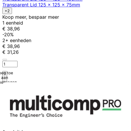
Transparent Lid 125 x 125 x 75mm
+2
Koop meer, bespaar meer
1 eenheid
€ 38,96
-20%
2+ eenheden
€ 38,96
€ 31,26
oeg toe
aan
kelwagen