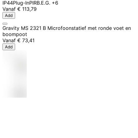
IP44
Plug-In
PIR
B.E.G.
+6
Vanaf
€ 113,79
Add
Gravity MS 2321 B Microfoonstatief met ronde voet en
boompoot
Vanaf
€ 73,41
Add