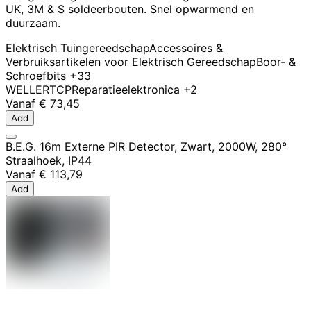
UK, 3M & S soldeerbouten. Snel opwarmend en
duurzaam.
Elektrisch Tuingereedschap
Accessoires &
Verbruiksartikelen voor Elektrisch Gereedschap
Boor- &
Schroefbits
+33
WELLER
TCP
Reparatie
elektronica
+2
Vanaf
€ 73,45
Add
B.E.G. 16m Externe PIR Detector, Zwart, 2000W, 280°
Straalhoek, IP44
Vanaf
€ 113,79
Add