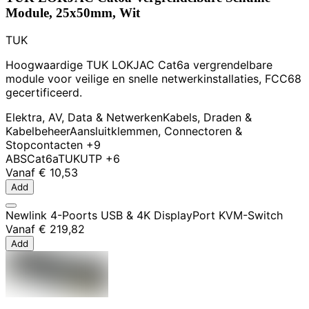
Module, 25x50mm, Wit
TUK
Hoogwaardige TUK LOKJAC Cat6a vergrendelbare
module voor veilige en snelle netwerkinstallaties, FCC68
gecertificeerd.
Elektra, AV, Data & Netwerken
Kabels, Draden &
Kabelbeheer
Aansluitklemmen, Connectoren &
Stopcontacten
+9
ABS
Cat6a
TUK
UTP
+6
Vanaf
€ 10,53
Add
Newlink 4-Poorts USB & 4K DisplayPort KVM-Switch
Vanaf
€ 219,82
Add