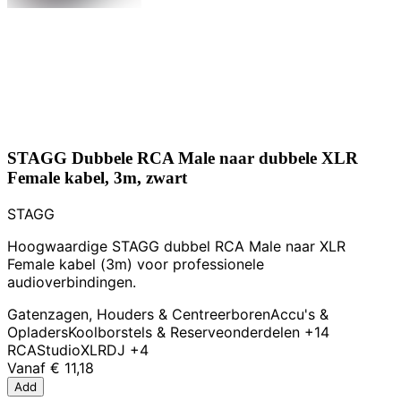
STAGG Dubbele RCA Male naar dubbele XLR
Female kabel, 3m, zwart
STAGG
Hoogwaardige STAGG dubbel RCA Male naar XLR
Female kabel (3m) voor professionele
audioverbindingen.
Gatenzagen, Houders & Centreerboren
Accu's &
Opladers
Koolborstels & Reserveonderdelen
+14
RCA
Studio
XLR
DJ
+4
Vanaf
€ 11,18
Add