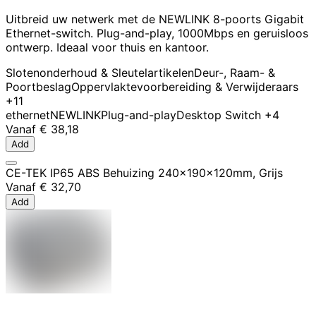
Uitbreid uw netwerk met de NEWLINK 8-poorts Gigabit
Ethernet-switch. Plug-and-play, 1000Mbps en geruisloos
ontwerp. Ideaal voor thuis en kantoor.
Slotenonderhoud & Sleutelartikelen
Deur-, Raam- &
Poortbeslag
Oppervlaktevoorbereiding & Verwijderaars
+11
ethernet
NEWLINK
Plug-and-play
Desktop Switch
+4
Vanaf
€ 38,18
Add
CE-TEK IP65 ABS Behuizing 240x190x120mm, Grijs
Vanaf
€ 32,70
Add