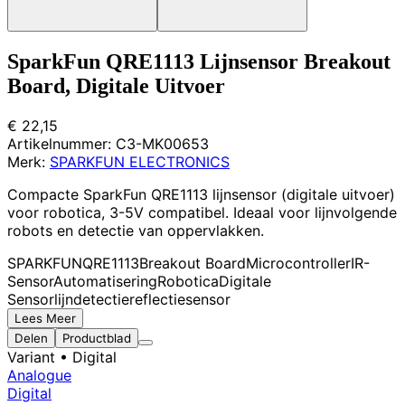
SparkFun QRE1113 Lijnsensor Breakout
Board, Digitale Uitvoer
€ 22,15
Artikelnummer:
C3-MK00653
Merk:
SPARKFUN ELECTRONICS
Compacte SparkFun QRE1113 lijnsensor (digitale uitvoer)
voor robotica, 3-5V compatibel. Ideaal voor lijnvolgende
robots en detectie van oppervlakken.
SPARKFUN
QRE1113
Breakout Board
Microcontroller
IR-
Sensor
Automatisering
Robotica
Digitale
Sensor
lijndetectie
reflectiesensor
Lees Meer
Delen
Productblad
Variant
• Digital
Analogue
Digital