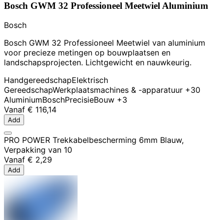
Bosch GWM 32 Professioneel Meetwiel Aluminium
Bosch
Bosch GWM 32 Professioneel Meetwiel van aluminium
voor precieze metingen op bouwplaatsen en
landschapsprojecten. Lichtgewicht en nauwkeurig.
Handgereedschap
Elektrisch
Gereedschap
Werkplaatsmachines & -apparatuur
+30
Aluminium
Bosch
Precisie
Bouw
+3
Vanaf
€ 116,14
Add
PRO POWER Trekkabelbescherming 6mm Blauw,
Verpakking van 10
Vanaf
€ 2,29
Add