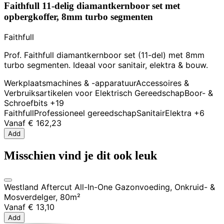
Faithfull 11-delig diamantkernboor set met
opbergkoffer, 8mm turbo segmenten
Faithfull
Prof. Faithfull diamantkernboor set (11-del) met 8mm
turbo segmenten. Ideaal voor sanitair, elektra & bouw.
Werkplaatsmachines & -apparatuur
Accessoires &
Verbruiksartikelen voor Elektrisch Gereedschap
Boor- &
Schroefbits
+19
Faithfull
Professioneel gereedschap
Sanitair
Elektra
+6
Vanaf
€ 162,23
Add
Misschien vind je dit ook leuk
Westland Aftercut All-In-One Gazonvoeding, Onkruid- &
Mosverdelger, 80m²
Vanaf
€ 13,10
Add