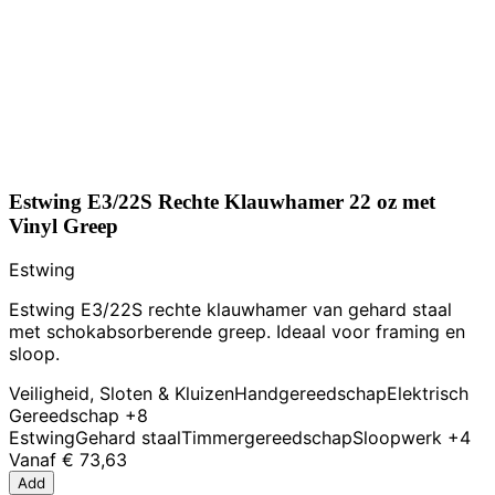
Estwing E3/22S Rechte Klauwhamer 22 oz met
Vinyl Greep
Estwing
Estwing E3/22S rechte klauwhamer van gehard staal
met schokabsorberende greep. Ideaal voor framing en
sloop.
Veiligheid, Sloten & Kluizen
Handgereedschap
Elektrisch
Gereedschap
+8
Estwing
Gehard staal
Timmergereedschap
Sloopwerk
+4
Vanaf
€ 73,63
Add