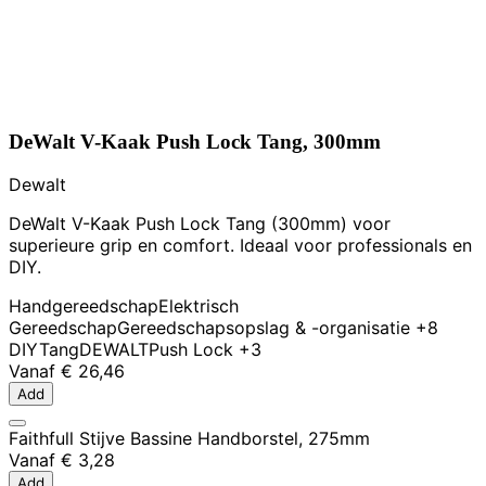
DeWalt V-Kaak Push Lock Tang, 300mm
Dewalt
DeWalt V-Kaak Push Lock Tang (300mm) voor
superieure grip en comfort. Ideaal voor professionals en
DIY.
Handgereedschap
Elektrisch
Gereedschap
Gereedschapsopslag & -organisatie
+8
DIY
Tang
DEWALT
Push Lock
+3
Vanaf
€ 26,46
Add
Faithfull Stijve Bassine Handborstel, 275mm
Vanaf
€ 3,28
Add