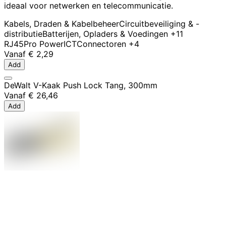
ideaal voor netwerken en telecommunicatie.
Kabels, Draden & Kabelbeheer
Circuitbeveiliging & -
distributie
Batterijen, Opladers & Voedingen
+11
RJ45
Pro Power
ICT
Connectoren
+4
Vanaf
€ 2,29
Add
DeWalt V-Kaak Push Lock Tang, 300mm
Vanaf
€ 26,46
Add