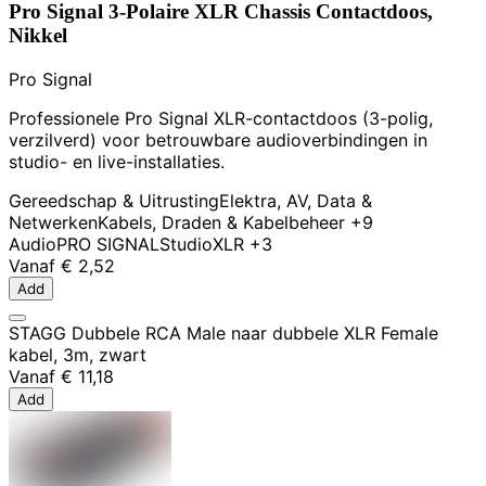
Pro Signal 3-Polaire XLR Chassis Contactdoos,
Nikkel
Pro Signal
Professionele Pro Signal XLR-contactdoos (3-polig,
verzilverd) voor betrouwbare audioverbindingen in
studio- en live-installaties.
Gereedschap & Uitrusting
Elektra, AV, Data &
Netwerken
Kabels, Draden & Kabelbeheer
+9
Audio
PRO SIGNAL
Studio
XLR
+3
Vanaf
€ 2,52
Add
STAGG Dubbele RCA Male naar dubbele XLR Female
kabel, 3m, zwart
Vanaf
€ 11,18
Add