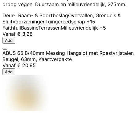
droog vegen. Duurzaam en milieuvriendelijk, 275mm.
Deur-, Raam- & Poortbeslag
Overvallen, Grendels &
Sluitvoorzieningen
Tuingereedschap
+15
Faithfull
Bassine
Terrassen
Milieuvriendelijk
+5
Vanaf
€ 3,28
Add
ABUS 65IB/40mm Messing Hangslot met Roestvrijstalen
Beugel, 63mm, Kaartverpakte
Vanaf
€ 20,95
Add