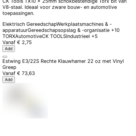
CK Tools TX10 x 25mm schokbestendige Torx bit van
V8-staal. Ideaal voor zware bouw- en automotive
toepassingen.
Elektrisch Gereedschap
Werkplaatsmachines & -
apparatuur
Gereedschapsopslag & -organisatie
+10
TORX
Automotive
CK TOOLS
Industrieel
+5
Vanaf
€ 2,75
Add
Estwing E3/22S Rechte Klauwhamer 22 oz met Vinyl
Greep
Vanaf
€ 73,63
Add