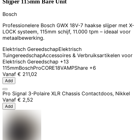
Slijper 115mm Bare Unit
Bosch
Professionelere Bosch GWX 18V-7 haakse slijper met X-
LOCK systeem, 115mm schijf, 11.000 tpm – ideaal voor
metaalbewerking.
Elektrisch Gereedschap
Elektrisch
Tuingereedschap
Accessoires & Verbruiksartikelen voor
Elektrisch Gereedschap
+13
115mm
Bosch
ProCORE18V
AMPShare
+6
Vanaf
€ 211,02
Add
Pro Signal 3-Polaire XLR Chassis Contactdoos, Nikkel
Vanaf
€ 2,52
Add