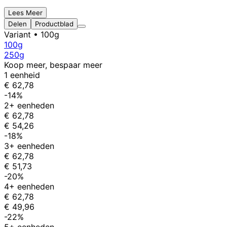
Lees Meer
Delen
Productblad
Variant
• 100g
100g
250g
Koop meer, bespaar meer
1 eenheid
€ 62,78
-14%
2+ eenheden
€ 62,78
€ 54,26
-18%
3+ eenheden
€ 62,78
€ 51,73
-20%
4+ eenheden
€ 62,78
€ 49,96
-22%
5+ eenheden