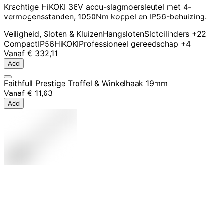
Krachtige HiKOKI 36V accu-slagmoersleutel met 4-
vermogensstanden, 1050Nm koppel en IP56-behuizing.
Veiligheid, Sloten & Kluizen
Hangsloten
Slotcilinders
+22
Compact
IP56
HiKOKI
Professioneel gereedschap
+4
Vanaf
€ 332,11
Add
Faithfull Prestige Troffel & Winkelhaak 19mm
Vanaf
€ 11,63
Add