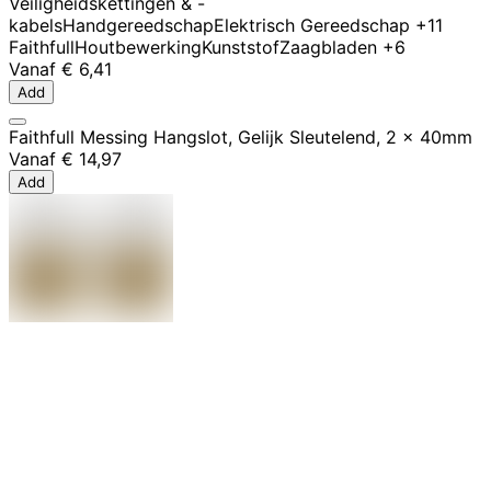
Veiligheidskettingen & -
kabels
Handgereedschap
Elektrisch Gereedschap
+11
Faithfull
Houtbewerking
Kunststof
Zaagbladen
+6
Vanaf
€ 6,41
Add
Faithfull Messing Hangslot, Gelijk Sleutelend, 2 x 40mm
Vanaf
€ 14,97
Add