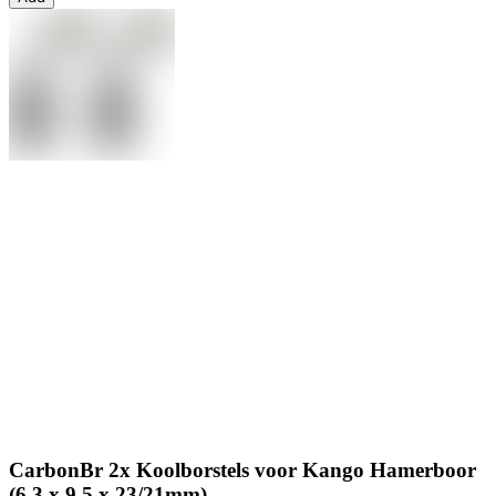
CarbonBr 2x Koolborstels voor Kango Hamerboor
(6.3 x 9.5 x 23/21mm)