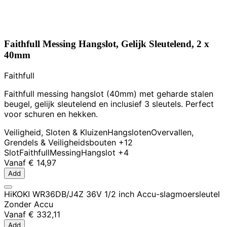
Faithfull Messing Hangslot, Gelijk Sleutelend, 2 x
40mm
Faithfull
Faithfull messing hangslot (40mm) met geharde stalen
beugel, gelijk sleutelend en inclusief 3 sleutels. Perfect
voor schuren en hekken.
Veiligheid, Sloten & Kluizen
Hangsloten
Overvallen,
Grendels & Veiligheidsbouten
+12
Slot
Faithfull
Messing
Hangslot
+4
Vanaf
€ 14,97
Add
HiKOKI WR36DB/J4Z 36V 1/2 inch Accu-slagmoersleutel
Zonder Accu
Vanaf
€ 332,11
Add