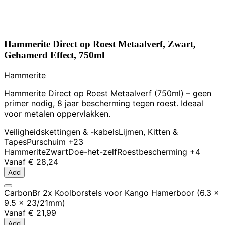
Hammerite Direct op Roest Metaalverf, Zwart,
Gehamerd Effect, 750ml
Hammerite
Hammerite Direct op Roest Metaalverf (750ml) – geen
primer nodig, 8 jaar bescherming tegen roest. Ideaal
voor metalen oppervlakken.
Veiligheidskettingen & -kabels
Lijmen, Kitten &
Tapes
Purschuim
+23
Hammerite
Zwart
Doe-het-zelf
Roestbescherming
+4
Vanaf
€ 28,24
Add
CarbonBr 2x Koolborstels voor Kango Hamerboor (6.3 x
9.5 x 23/21mm)
Vanaf
€ 21,99
Add