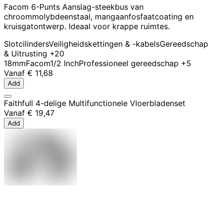
Facom 6-Punts Aanslag-steekbus van
chroommolybdeenstaal, mangaanfosfaatcoating en
kruisgatontwerp. Ideaal voor krappe ruimtes.
Slotcilinders
Veiligheidskettingen & -kabels
Gereedschap
& Uitrusting
+20
18mm
Facom
1/2 Inch
Professioneel gereedschap
+5
Vanaf
€ 11,68
Add
Faithfull 4-delige Multifunctionele Vloerbladenset
Vanaf
€ 19,47
Add