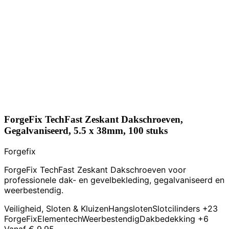
ForgeFix TechFast Zeskant Dakschroeven,
Gegalvaniseerd, 5.5 x 38mm, 100 stuks
Forgefix
ForgeFix TechFast Zeskant Dakschroeven voor
professionele dak- en gevelbekleding, gegalvaniseerd en
weerbestendig.
Veiligheid, Sloten & Kluizen
Hangsloten
Slotcilinders
+23
ForgeFix
Elementech
Weerbestendig
Dakbedekking
+6
Vanaf
€ 9,95