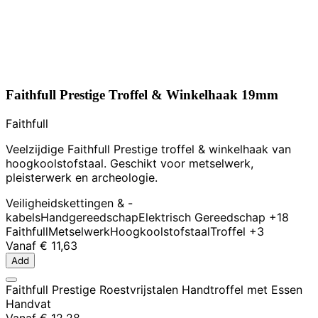
Faithfull Prestige Troffel & Winkelhaak 19mm
Faithfull
Veelzijdige Faithfull Prestige troffel & winkelhaak van
hoogkoolstofstaal. Geschikt voor metselwerk,
pleisterwerk en archeologie.
Veiligheidskettingen & -
kabels
Handgereedschap
Elektrisch Gereedschap
+18
Faithfull
Metselwerk
Hoogkoolstofstaal
Troffel
+3
Vanaf
€ 11,63
Add
Faithfull Prestige Roestvrijstalen Handtroffel met Essen
Handvat
Vanaf
€ 12,28