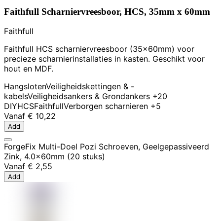
Faithfull Scharniervreesboor, HCS, 35mm x 60mm
Faithfull
Faithfull HCS scharniervreesboor (35x60mm) voor
precieze scharnierinstallaties in kasten. Geschikt voor
hout en MDF.
Hangsloten
Veiligheidskettingen & -
kabels
Veiligheidsankers & Grondankers
+20
DIY
HCS
Faithfull
Verborgen scharnieren
+5
Vanaf
€ 10,22
Add
ForgeFix Multi-Doel Pozi Schroeven, Geelgepassiveerd
Zink, 4.0x60mm (20 stuks)
Vanaf
€ 2,55
Add