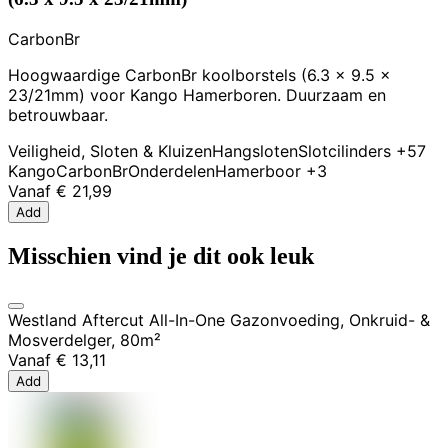
CarbonBr
Hoogwaardige CarbonBr koolborstels (6.3 x 9.5 x
23/21mm) voor Kango Hamerboren. Duurzaam en
betrouwbaar.
Veiligheid, Sloten & Kluizen
Hangsloten
Slotcilinders
+57
Kango
CarbonBr
Onderdelen
Hamerboor
+3
Vanaf
€ 21,99
Add
Misschien vind je dit ook leuk
Westland Aftercut All-In-One Gazonvoeding, Onkruid- &
Mosverdelger, 80m²
Vanaf
€ 13,11
Add