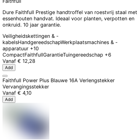
Faithfull
Dure Faithfull Prestige handtroffel van roestvrij staal met
essenhouten handvat. Ideaal voor planten, verpotten en
onkruid. 10 jaar garantie.
Veiligheidskettingen & -
kabels
Handgereedschap
Werkplaatsmachines & -
apparatuur
+10
Compact
Faithfull
Garantie
Tuingereedschap
+6
Vanaf
€ 12,28
Add
Faithfull Power Plus Blauwe 16A Verlengstekker
Vervangingsstekker
Vanaf
€ 4,10
Add