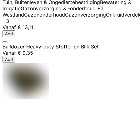
Tuin, Buitenleven & Ongediertebestrijding
Bewatering &
Irrigatie
Gazonverzorging & -onderhoud
+7
Westland
Gazononderhoud
Gazonverzorging
Onkruidverdel
+3
Vanaf
€ 13,11
Add
Bulldozer Heavy-duty Stoffer en Blik Set
Vanaf
€ 9,35
Add