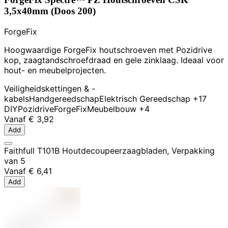
3,5x40mm (Doos 200)
ForgeFix
Hoogwaardige ForgeFix houtschroeven met Pozidrive
kop, zaagtandschroefdraad en gele zinklaag. Ideaal voor
hout- en meubelprojecten.
Veiligheidskettingen & -
kabels
Handgereedschap
Elektrisch Gereedschap
+17
DIY
Pozidrive
ForgeFix
Meubelbouw
+4
Vanaf
€ 3,92
Add
Faithfull T101B Houtdecoupeerzaagbladen, Verpakking
van 5
Vanaf
€ 6,41
Add