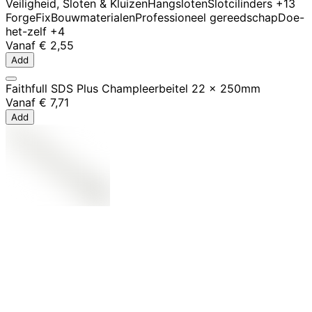
Veiligheid, Sloten & Kluizen
Hangsloten
Slotcilinders
+13
ForgeFix
Bouwmaterialen
Professioneel gereedschap
Doe-
het-zelf
+4
Vanaf
€ 2,55
Add
Faithfull SDS Plus Champleerbeitel 22 x 250mm
Vanaf
€ 7,71
Add