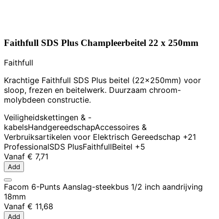
Faithfull SDS Plus Champleerbeitel 22 x 250mm
Faithfull
Krachtige Faithfull SDS Plus beitel (22x250mm) voor
sloop, frezen en beitelwerk. Duurzaam chroom-
molybdeen constructie.
Veiligheidskettingen & -
kabels
Handgereedschap
Accessoires &
Verbruiksartikelen voor Elektrisch Gereedschap
+21
Professional
SDS Plus
Faithfull
Beitel
+5
Vanaf
€ 7,71
Add
Facom 6-Punts Aanslag-steekbus 1/2 inch aandrijving
18mm
Vanaf
€ 11,68
Add