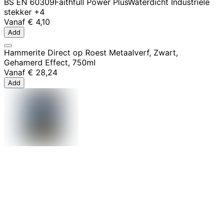
BS EN 60309
Faithfull Power Plus
Waterdicht
Industriële
stekker
+4
Vanaf
€ 4,10
Add
Hammerite Direct op Roest Metaalverf, Zwart,
Gehamerd Effect, 750ml
Vanaf
€ 28,24
Add