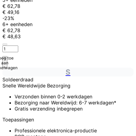
€ 62,78
€ 49,16
-23%
6+ eenheden
€ 62,78
€ 48,63
oeg toe
aan
kelwagen
S
Soldeerdraad
Snelle Wereldwijde Bezorging
Verzonden binnen 0-2 werkdagen
Bezorging naar Wereldwijd: 6-7 werkdagen*
Gratis verzending inbegrepen
Toepassingen
Professionele elektronica-productie