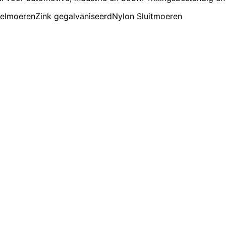
delmoeren
Zink gegalvaniseerd
Nylon Sluitmoeren