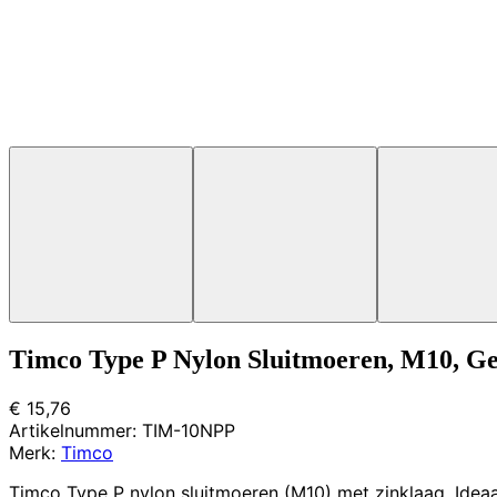
Timco Type P Nylon Sluitmoeren, M10, Ge
€ 15,76
Artikelnummer:
TIM-10NPP
Merk:
Timco
Timco Type P nylon sluitmoeren (M10) met zinklaag. Ideaal