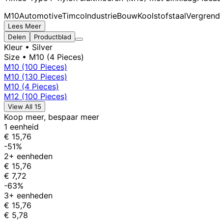
M10
Automotive
Timco
Industrie
Bouw
Koolstofstaal
Vergren
Lees Meer
Delen
Productblad
Kleur
• Silver
Size
• M10 (4 Pieces)
M10 (100 Pieces)
M10 (130 Pieces)
M10 (4 Pieces)
M12 (100 Pieces)
View All 15
Koop meer, bespaar meer
1 eenheid
€ 15,76
-51%
2+ eenheden
€ 15,76
€ 7,72
-63%
3+ eenheden
€ 15,76
€ 5,78