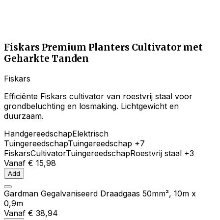
Fiskars Premium Planters Cultivator met
Geharkte Tanden
Fiskars
Efficiënte Fiskars cultivator van roestvrij staal voor
grondbeluchting en losmaking. Lichtgewicht en
duurzaam.
Handgereedschap
Elektrisch
Tuingereedschap
Tuingereedschap
+7
Fiskars
Cultivator
Tuingereedschap
Roestvrij staal
+3
Vanaf
€ 15,98
Add
Gardman Gegalvaniseerd Draadgaas 50mm², 10m x
0,9m
Vanaf
€ 38,94