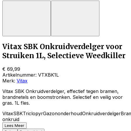
Vitax SBK Onkruidverdelger voor
Struiken 1L, Selectieve Weedkiller
€ 69,99
Artikelnummer:
VTXBK1L
Merk:
Vitax
Vitax SBK Onkruidverdelger, effectief tegen bramen,
brandnetels en boomstronken. Selectief en veilig voor
gras. 1L fles.
Vitax
SBK
Triclopyr
Gazononderhoud
Onkruidverdelger
Bra
onkruid
Lees Meer