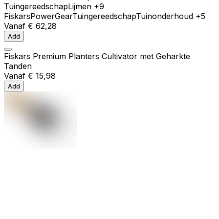
Tuingereedschap
Lijmen
+9
Fiskars
PowerGear
Tuingereedschap
Tuinonderhoud
+5
Vanaf
€ 62,28
Add
Fiskars Premium Planters Cultivator met Geharkte
Tanden
Vanaf
€ 15,98
Add