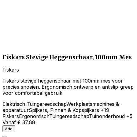
Fiskars Stevige Heggenschaar, 100mm Mes
Fiskars
Fiskars stevige heggenschaar met 100mm mes voor
precies snoeien. Ergonomisch ontwerp en antislip-greep
voor comfortabel gebruik.
Elektrisch Tuingereedschap
Werkplaatsmachines & -
apparatuur
Spijkers, Pinnen & Kopspijkers
+19
Fiskars
Ergonomisch
Tuingereedschap
Tuinonderhoud
+5
Vanaf
€ 37,88
Add