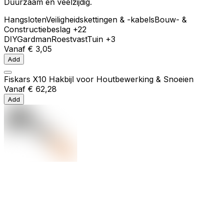
Duurzaam en veelzijdig.
Hangsloten
Veiligheidskettingen & -kabels
Bouw- &
Constructiebeslag
+22
DIY
Gardman
Roestvast
Tuin
+3
Vanaf
€ 3,05
Add
Fiskars X10 Hakbijl voor Houtbewerking & Snoeien
Vanaf
€ 62,28
Add