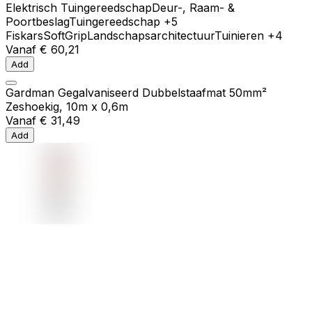
Elektrisch Tuingereedschap
Deur-, Raam- &
Poortbeslag
Tuingereedschap
+5
Fiskars
SoftGrip
Landschapsarchitectuur
Tuinieren
+4
Vanaf
€ 60,21
Add
Gardman Gegalvaniseerd Dubbelstaafmat 50mm²
Zeshoekig, 10m x 0,6m
Vanaf
€ 31,49
Add