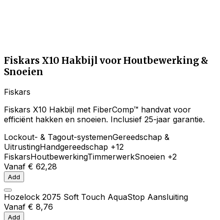
Fiskars X10 Hakbijl voor Houtbewerking &
Snoeien
Fiskars
Fiskars X10 Hakbijl met FiberComp™ handvat voor
efficiënt hakken en snoeien. Inclusief 25-jaar garantie.
Lockout- & Tagout-systemen
Gereedschap &
Uitrusting
Handgereedschap
+12
Fiskars
Houtbewerking
Timmerwerk
Snoeien
+2
Vanaf
€ 62,28
Add
Hozelock 2075 Soft Touch AquaStop Aansluiting
Vanaf
€ 8,76
Add