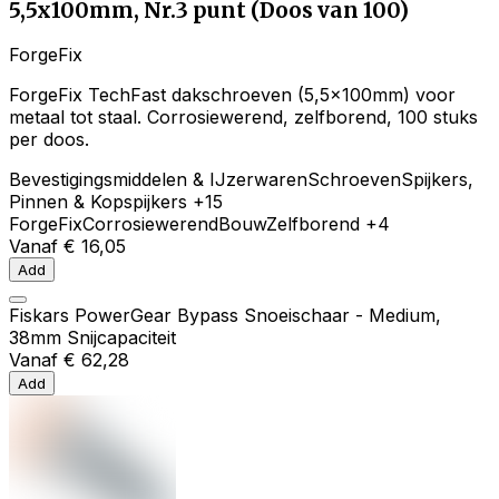
5,5x100mm, Nr.3 punt (Doos van 100)
ForgeFix
ForgeFix TechFast dakschroeven (5,5x100mm) voor
metaal tot staal. Corrosiewerend, zelfborend, 100 stuks
per doos.
Bevestigingsmiddelen & IJzerwaren
Schroeven
Spijkers,
Pinnen & Kopspijkers
+15
ForgeFix
Corrosiewerend
Bouw
Zelfborend
+4
Vanaf
€ 16,05
Add
Fiskars PowerGear Bypass Snoeischaar - Medium,
38mm Snijcapaciteit
Vanaf
€ 62,28
Add