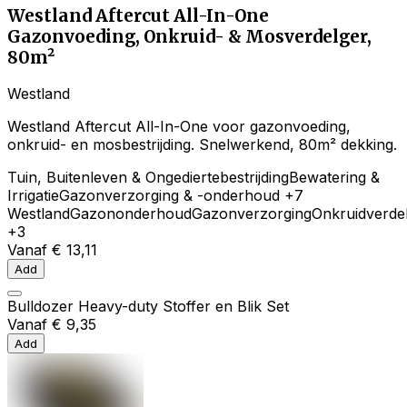
Westland Aftercut All-In-One
Gazonvoeding, Onkruid- & Mosverdelger,
80m²
Westland
Westland Aftercut All-In-One voor gazonvoeding,
onkruid- en mosbestrijding. Snelwerkend, 80m² dekking.
Tuin, Buitenleven & Ongediertebestrijding
Bewatering &
Irrigatie
Gazonverzorging & -onderhoud
+7
Westland
Gazononderhoud
Gazonverzorging
Onkruidverde
+3
Vanaf
€ 13,11
Add
Bulldozer Heavy-duty Stoffer en Blik Set
Vanaf
€ 9,35
Add