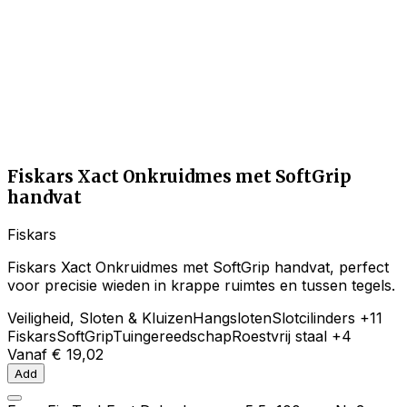
Fiskars Xact Onkruidmes met SoftGrip
handvat
Fiskars
Fiskars Xact Onkruidmes met SoftGrip handvat, perfect
voor precisie wieden in krappe ruimtes en tussen tegels.
Veiligheid, Sloten & Kluizen
Hangsloten
Slotcilinders
+11
Fiskars
SoftGrip
Tuingereedschap
Roestvrij staal
+4
Vanaf
€ 19,02
Add