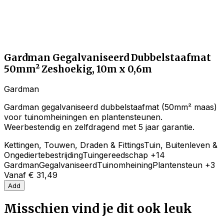
Gardman Gegalvaniseerd Dubbelstaafmat
50mm² Zeshoekig, 10m x 0,6m
Gardman
Gardman gegalvaniseerd dubbelstaafmat (50mm² maas)
voor tuinomheiningen en plantensteunen.
Weerbestendig en zelfdragend met 5 jaar garantie.
Kettingen, Touwen, Draden & Fittings
Tuin, Buitenleven &
Ongediertebestrijding
Tuingereedschap
+14
Gardman
Gegalvaniseerd
Tuinomheining
Plantensteun
+3
Vanaf
€ 31,49
Add
Misschien vind je dit ook leuk