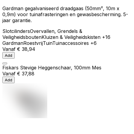
Gardman gegalvaniseerd draadgaas (50mm², 10m x
0,9m) voor tuinafrasteringen en gewasbescherming. 5-
jaar garantie.
Slotcilinders
Overvallen, Grendels &
Veiligheidsbouten
Kluizen & Veiligheidskisten
+16
Gardman
Roestvrij
Tuin
Tuinaccessoires
+6
Vanaf
€ 38,94
Add
Fiskars Stevige Heggenschaar, 100mm Mes
Vanaf
€ 37,88
Add