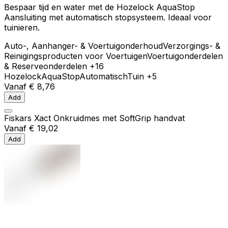
Bespaar tijd en water met de Hozelock AquaStop
Aansluiting met automatisch stopsysteem. Ideaal voor
tuinieren.
Auto-, Aanhanger- & Voertuigonderhoud
Verzorgings- &
Reinigingsproducten voor Voertuigen
Voertuigonderdelen
& Reserveonderdelen
+16
Hozelock
AquaStop
Automatisch
Tuin
+5
Vanaf
€ 8,76
Add
Fiskars Xact Onkruidmes met SoftGrip handvat
Vanaf
€ 19,02
Add