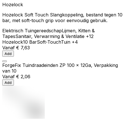
Hozelock
Hozelock Soft Touch Slangkoppeling, bestand tegen 10
bar, met soft-touch grip voor eenvoudig gebruik.
Elektrisch Tuingereedschap
Lijmen, Kitten &
Tapes
Sanitair, Verwarming & Ventilatie
+12
Hozelock
10 Bar
Soft-Touch
Tuin
+4
Vanaf
€ 7,63
Add
ForgeFix Tuindraadeinden ZP 100 x 12Ga, Verpakking
van 10
Vanaf
€ 2,06
Add