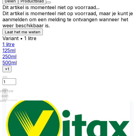
Delen
Productblad
Dit artikel is momenteel niet op voorraad...
Dit artikel is momenteel niet op voorraad, maar je kunt je
aanmelden om een melding te ontvangen wanneer het
weer beschikbaar is.
Laat het me weten
Variant
• 1 litre
1 litre
125ml
250ml
500ml
+1
oeg toe
aan
kelwagen