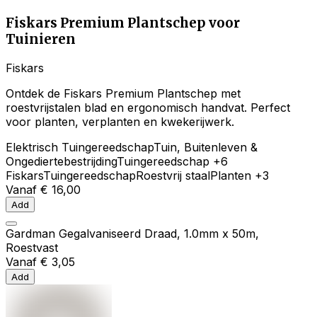
Fiskars Premium Plantschep voor
Tuinieren
Fiskars
Ontdek de Fiskars Premium Plantschep met
roestvrijstalen blad en ergonomisch handvat. Perfect
voor planten, verplanten en kwekerijwerk.
Elektrisch Tuingereedschap
Tuin, Buitenleven &
Ongediertebestrijding
Tuingereedschap
+6
Fiskars
Tuingereedschap
Roestvrij staal
Planten
+3
Vanaf
€ 16,00
Add
Gardman Gegalvaniseerd Draad, 1.0mm x 50m,
Roestvast
Vanaf
€ 3,05
Add