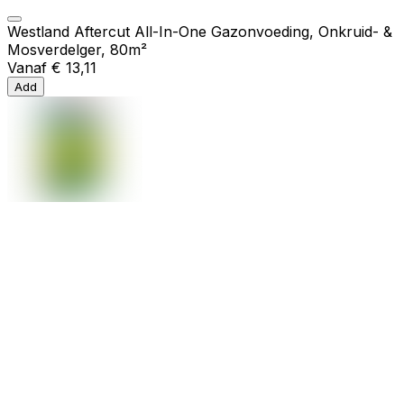
Westland Aftercut All-In-One Gazonvoeding, Onkruid- &
Mosverdelger, 80m²
Vanaf
€ 13,11
Add