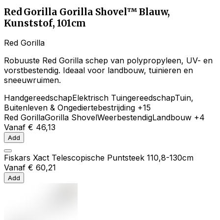
Red Gorilla Gorilla Shovel™ Blauw,
Kunststof, 101cm
Red Gorilla
Robuuste Red Gorilla schep van polypropyleen, UV- en
vorstbestendig. Ideaal voor landbouw, tuinieren en
sneeuwruimen.
Handgereedschap
Elektrisch Tuingereedschap
Tuin,
Buitenleven & Ongediertebestrijding
+15
Red Gorilla
Gorilla Shovel
Weerbestendig
Landbouw
+4
Vanaf
€ 46,13
Add
Fiskars Xact Telescopische Puntsteek 110,8-130cm
Vanaf
€ 60,21
Add