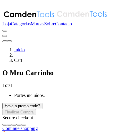
Loja
Categorias
Marcas
Sobre
Contacto
Início
Cart
O Meu Carrinho
Total
Portes incluídos.
Have a promo code?
Finalizar Compra
Secure checkout
Continue shopping