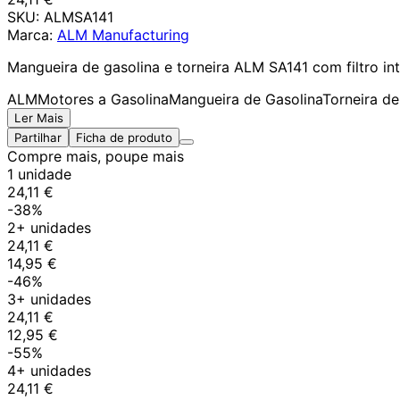
SKU:
ALMSA141
Marca:
ALM Manufacturing
Mangueira de gasolina e torneira ALM SA141 com filtro in
ALM
Motores a Gasolina
Mangueira de Gasolina
Torneira d
Ler Mais
Partilhar
Ficha de produto
Compre mais, poupe mais
1 unidade
24,11 €
-38%
2+ unidades
24,11 €
14,95 €
-46%
3+ unidades
24,11 €
12,95 €
-55%
4+ unidades
24,11 €