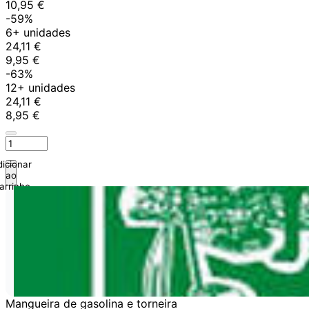
10,95 €
-59%
6+ unidades
24,11 €
9,95 €
-63%
12+ unidades
24,11 €
8,95 €
icionar
ao
arrinho
Mangueira de gasolina e torneira