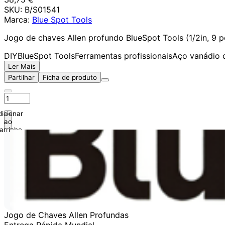
SKU:
B/S01541
Marca:
Blue Spot Tools
Jogo de chaves Allen profundo BlueSpot Tools (1/2in, 9 
DIY
BlueSpot Tools
Ferramentas profissionais
Aço vanádio
Ler Mais
Partilhar
Ficha de produto
icionar
ao
arrinho
Jogo de Chaves Allen Profundas
Entrega Rápida Mundial