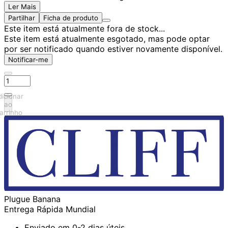
Ler Mais
Partilhar
Ficha de produto
Este item está atualmente fora de stock...
Este item está atualmente esgotado, mas pode optar
por ser notificado quando estiver novamente disponível.
Notificar-me
icionar
ao
arrinho
Plugue Banana
Entrega Rápida Mundial
Enviado em 0-2 dias úteis