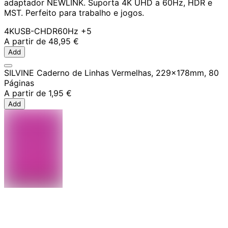
adaptador NEWLINK. Suporta 4K UHD a 60Hz, HDR e
MST. Perfeito para trabalho e jogos.
4K
USB-C
HDR
60Hz
+5
A partir de
48,95 €
Add
SILVINE Caderno de Linhas Vermelhas, 229x178mm, 80
Páginas
A partir de
1,95 €
Add