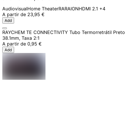
Audiovisual
Home Theater
RARAION
HDMI 2.1
+4
A partir de
23,95 €
Add
RAYCHEM TE CONNECTIVITY Tubo Termorretrátil Preto
38.1mm, Taxa 2:1
A partir de
0,95 €
Add