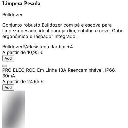
Limpeza Pesada
Bulldozer
Conjunto robusto Bulldozer com pá e escova para
limpeza pesada, ideal para jardim, entulho e neve. Cabo
ergonómico e raspador integrado.
Bulldozer
PA
Resistente
Jardim
+4
A partir de
10,95 €
Add
PRO ELEC RCD Em Linha 13A Reencaminhável, IP66,
30mA
A partir de
24,95 €
Add