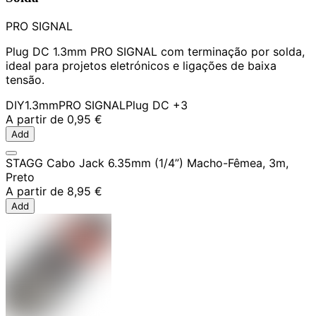
PRO SIGNAL
Plug DC 1.3mm PRO SIGNAL com terminação por solda,
ideal para projetos eletrónicos e ligações de baixa
tensão.
DIY
1.3mm
PRO SIGNAL
Plug DC
+3
A partir de
0,95 €
Add
STAGG Cabo Jack 6.35mm (1/4”) Macho-Fêmea, 3m,
Preto
A partir de
8,95 €
Add