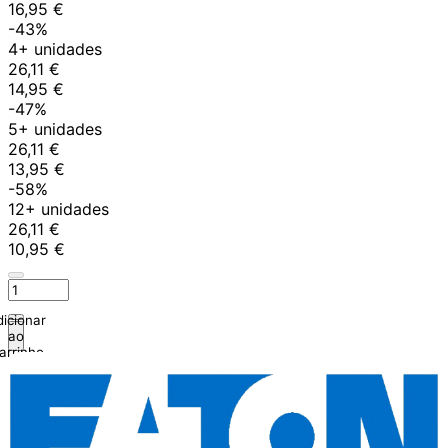
16,95 €
-43%
4+ unidades
26,11 €
14,95 €
-47%
5+ unidades
26,11 €
13,95 €
-58%
12+ unidades
26,11 €
10,95 €
icionar
ao
arrinho