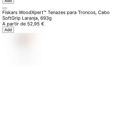
Add
Fiskars WoodXpert™ Tenazes para Troncos, Cabo
SoftGrip Laranja, 693g
A partir de
52,95 €
Add