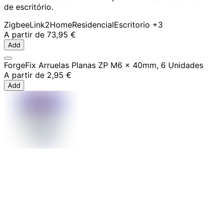
de escritório.
Zigbee
Link2Home
Residencial
Escritorio
+3
A partir de
73,95 €
Add
ForgeFix Arruelas Planas ZP M6 x 40mm, 6 Unidades
A partir de
2,95 €
Add