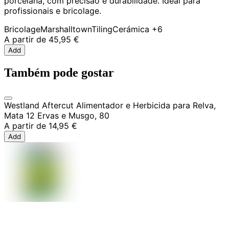
porcelana, com precisão e durabilidade. Ideal para
profissionais e bricolage.
Bricolage
Marshalltown
Tiling
Cerámica
+6
A partir de
45,95 €
Add
Também pode gostar
Westland Aftercut Alimentador e Herbicida para Relva,
Mata 12 Ervas e Musgo, 80
A partir de
14,95 €
Add