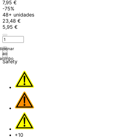
7,95 €
-75%
48+ unidades
23,48 €
5,95 €
icionar
ao
arrinho
Safety
+10