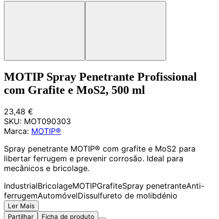
MOTIP Spray Penetrante Profissional
com Grafite e MoS2, 500 ml
23,48 €
SKU:
MOT090303
Marca:
MOTIP®
Spray penetrante MOTIP® com grafite e MoS2 para
libertar ferrugem e prevenir corrosão. Ideal para
mecânicos e bricolage.
Industrial
Bricolage
MOTIP
Grafite
Spray penetrante
Anti-
ferrugem
Automóvel
Dissulfureto de molibdénio
Ler Mais
Partilhar
Ficha de produto