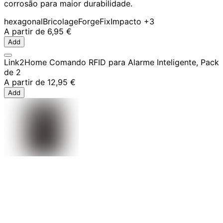
corrosão para maior durabilidade.
hexagonal
Bricolage
ForgeFix
Impacto
+3
A partir de
6,95 €
Add
Link2Home Comando RFID para Alarme Inteligente, Pack
de 2
A partir de
12,95 €
Add