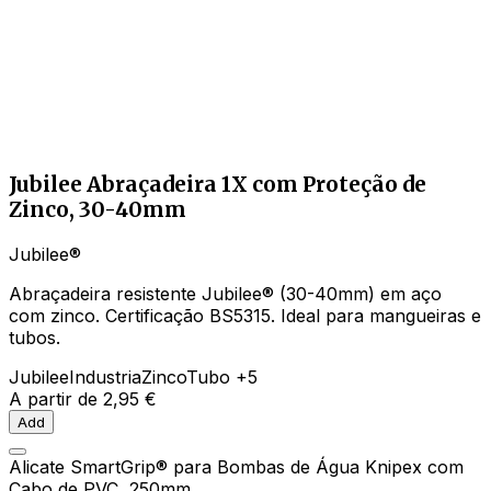
Jubilee Abraçadeira 1X com Proteção de
Zinco, 30-40mm
Jubilee®
Abraçadeira resistente Jubilee® (30-40mm) em aço
com zinco. Certificação BS5315. Ideal para mangueiras e
tubos.
Jubilee
Industria
Zinco
Tubo
+5
A partir de
2,95 €
Add
Alicate SmartGrip® para Bombas de Água Knipex com
Cabo de PVC, 250mm