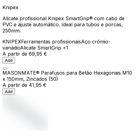
Knipex
Alicate profissional Knipex SmartGrip® com cabo de
PVC e ajuste automático. Ideal para tubos e porcas,
250mm.
KNIPEX
Ferramentas profissionais
Aço crómio-
vanádio
Alicate SmartGrip
+1
A partir de
69,95 €
Add
MASONMATE® Parafusos para Betão Hexagonais M10
x 150mm, Zincados (50)
A partir de
41,95 €
Add