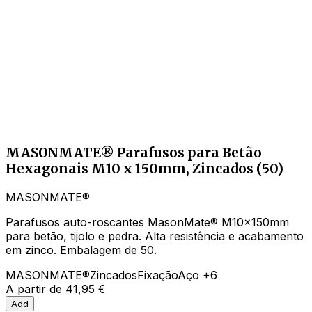
MASONMATE® Parafusos para Betão
Hexagonais M10 x 150mm, Zincados (50)
MASONMATE®
Parafusos auto-roscantes MasonMate® M10x150mm
para betão, tijolo e pedra. Alta resistência e acabamento
em zinco. Embalagem de 50.
MASONMATE®
Zincados
Fixação
Aço
+6
A partir de
41,95 €
Add