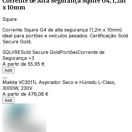
Corrente de Alta Segurança Squire G4, 1,2m
x 10mm
Squire
Corrente Squire G4 de alta segurança (1,2m x 10mm)
ideal para portões e veículos pesados. Certificação Sold
Secure Gold.
SQUIRE
Sold Secure Gold
Portões
Corrente de
Segurança
+3
A partir de
55,95 €
Add
Makita VC3011L Aspirador Seco e Húmido L-Class,
3000W, 230V
A partir de
476,08 €
Add