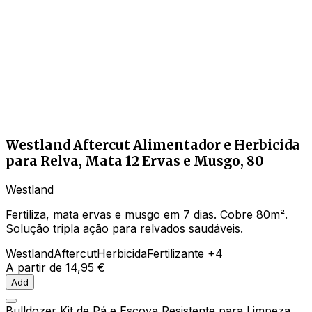
Westland Aftercut Alimentador e Herbicida
para Relva, Mata 12 Ervas e Musgo, 80
Westland
Fertiliza, mata ervas e musgo em 7 dias. Cobre 80m².
Solução tripla ação para relvados saudáveis.
Westland
Aftercut
Herbicida
Fertilizante
+4
A partir de
14,95 €
Add
Bulldozer Kit de Pá e Escova Resistente para Limpeza