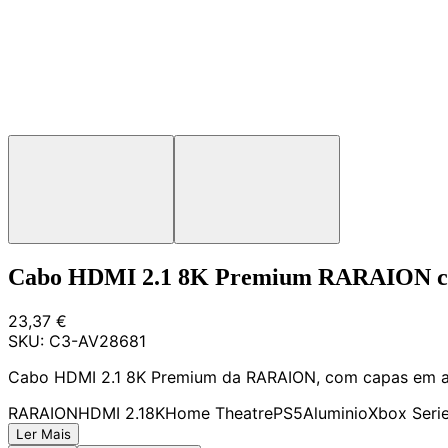
Cabo HDMI 2.1 8K Premium RARAION co
23,37 €
SKU:
C3-AV28681
Cabo HDMI 2.1 8K Premium da RARAION, com capas em alum
RARAION
HDMI 2.1
8K
Home Theatre
PS5
Aluminio
Xbox Seri
Ler Mais