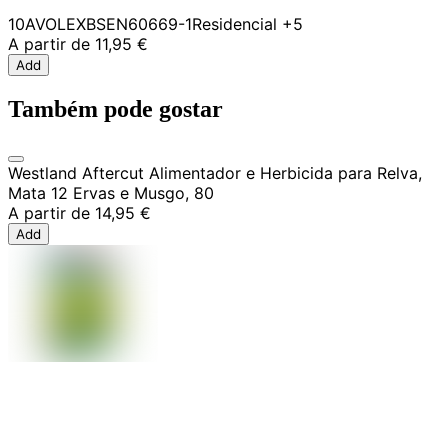
10A
VOLEX
BSEN60669-1
Residencial
+5
A partir de
11,95 €
Add
Também pode gostar
Westland Aftercut Alimentador e Herbicida para Relva,
Mata 12 Ervas e Musgo, 80
A partir de
14,95 €
Add