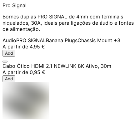
Pro Signal
Bornes duplas PRO SIGNAL de 4mm com terminais
niquelados, 30A, ideais para ligações de áudio e fontes
de alimentação.
Audio
PRO SIGNAL
Banana Plugs
Chassis Mount
+3
A partir de
4,95 €
Add
Cabo Ótico HDMI 2.1 NEWLINK 8K Ativo, 30m
A partir de
0,95 €
Add