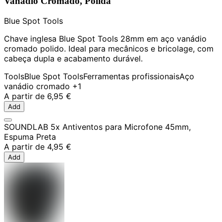
Vanádio Cromado, Polida
Blue Spot Tools
Chave inglesa Blue Spot Tools 28mm em aço vanádio
cromado polido. Ideal para mecânicos e bricolage, com
cabeça dupla e acabamento durável.
Tools
Blue Spot Tools
Ferramentas profissionais
Aço
vanádio cromado
+1
A partir de
6,95 €
Add
SOUNDLAB 5x Antiventos para Microfone 45mm,
Espuma Preta
A partir de
4,95 €
Add