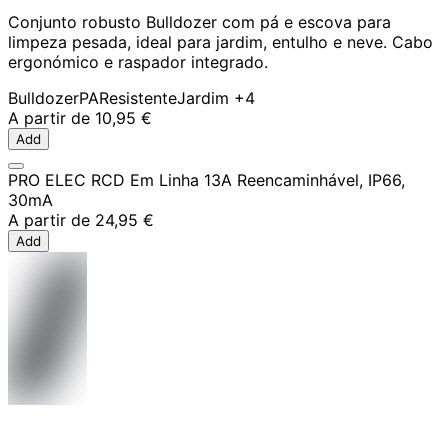
Conjunto robusto Bulldozer com pá e escova para
limpeza pesada, ideal para jardim, entulho e neve. Cabo
ergonómico e raspador integrado.
Bulldozer
PA
Resistente
Jardim
+4
A partir de
10,95 €
Add
PRO ELEC RCD Em Linha 13A Reencaminhável, IP66,
30mA
A partir de
24,95 €
Add