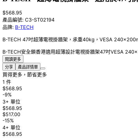
$568.95
產品編號:
C3-ST02194
品牌:
B-TECH
B-TECH 47吋超薄電視掛牆架，承重40kg，VESA 240×
B-TECH
安全鎖
香港適用
超薄設計
電視掛牆架
47吋
VESA 240×
閱讀更多
分享
產品詳情單
買得更多，節省更多
1 件
$568.95
-9%
3+ 單位
$568.95
$517.00
-15%
4+ 單位
$568.95