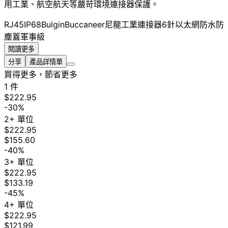
用工業、航空航天等嚴苛環境連接器保護。
RJ45
IP68
Bulgin
Buccaneer
尼龍
工業連接器
6針
以太網
防水防
塵蓋
軍事級
閱讀更多
分享
產品詳情單
買得更多，節省更多
1 件
$222.95
-30%
2+ 單位
$222.95
$155.60
-40%
3+ 單位
$222.95
$133.19
-45%
4+ 單位
$222.95
$121.99