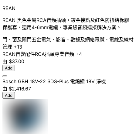
REAN
REAN 黑色金屬RCA音頻插頭，鍍金接點及紅色防扭結橡膠
保護套，適用4-6mm電纜，專業級音頻連接解決方案。
門、窗及閘門五金
電氣、影音、數據及網絡
電纜、電線及線材
管理
+13
REAN
音響配件
RCA插頭
專業音頻
+4
由
$37.00
Add
Bosch GBH 18V-22 SDS-Plus 電鎚鑽 18V 淨機
由
$2,416.67
Add