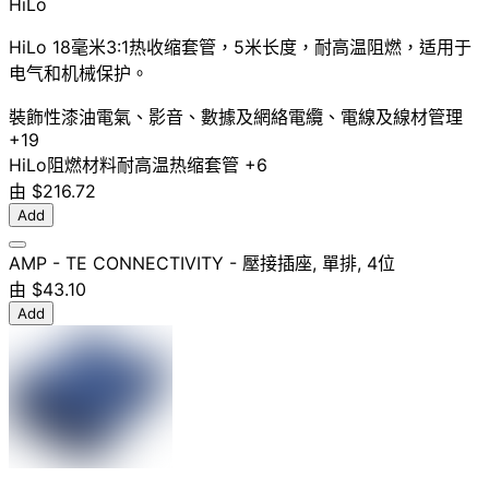
HiLo
HiLo 18毫米3:1热收缩套管，5米长度，耐高温阻燃，适用于
电气和机械保护。
裝飾性漆油
電氣、影音、數據及網絡
電纜、電線及線材管理
+19
HiLo
阻燃材料
耐高温
热缩套管
+6
由
$216.72
Add
AMP - TE CONNECTIVITY - 壓接插座, 單排, 4位
由
$43.10
Add