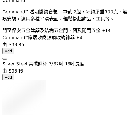
Command™
Command™ 透明掛鈎套裝 - 中號 2組，每鈎承重900克，無
痕安裝，適用多種平滑表面，輕鬆掛起飾品、工具等。
門窗保安五金
建築及結構五金
門、窗及閘門五金
+18
Command™
家居收納
無痕
收納神器
+4
由
$39.85
Add
Silver Steel 高碳鋼棒 7/32吋 13吋長度
由
$35.15
Add