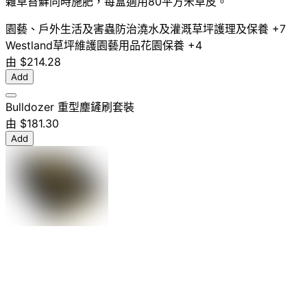
雜草苔蘚同時施肥，每盒適用80平方米草皮。
園藝、戶外生活及害蟲防治
澆水及灌溉
草坪護理及保養
+7
Westland
草坪維護
園藝用品
花園保養
+4
由
$214.28
Add
Bulldozer 重型塵鏟刷套裝
由
$181.30
Add