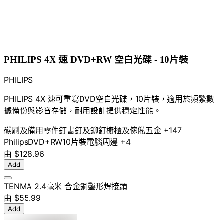
PHILIPS 4X 速 DVD+RW 空白光碟 - 10片裝
PHILIPS
PHILIPS 4X 速可重寫DVD空白光碟，10片裝，適用於頻繁數
據備份與影音存儲，耐用設計提供穩定性能。
碳刷及備用零件
釘書釘及鉚釘
櫥櫃及傢俬五金
+147
Philips
DVD+RW
10片裝
電腦周邊
+4
由
$128.96
Add
TENMA 2.4毫米 合金銅鑿形焊接頭
由
$55.99
Add