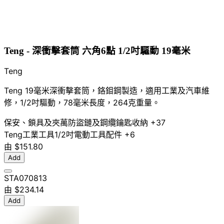
Teng - 深衝擊套筒 六角6點 1/2吋驅動 19毫米
Teng
Teng 19毫米深衝擊套筒，鉻鉬鋼製造，適用工業及汽車維
修，1/2吋驅動，78毫米長度，264克重量。
保安、鎖具及夾萬
防盜鏈及鋼纜
鑰匙收納
+37
Teng
工業工具
1/2吋
電動工具配件
+6
由
$151.80
Add
STA070813
由
$234.14
Add