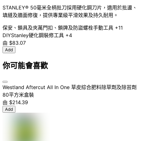
STANLEY® 50毫米全柄批刀採用硬化鋼刀片，適用於批盪、
填縫及牆面修復，提供專業級平滑效果及持久耐用。
保安、鎖具及夾萬
門扣、鎖牌及防盜螺栓
手動工具
+11
DIY
Stanley
硬化鋼
裝修工具
+4
由
$83.07
Add
你可能會喜歡
Westland Aftercut All In One 草皮綜合肥料除草劑及除苔劑
80平方米盒裝
由
$214.39
Add