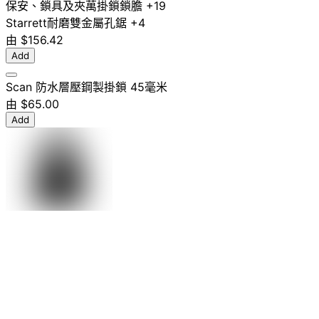
保安、鎖具及夾萬
掛鎖
鎖膽
+19
Starrett
耐磨
雙金屬
孔鋸
+4
由
$156.42
Add
Scan 防水層壓鋼製掛鎖 45毫米
由
$65.00
Add