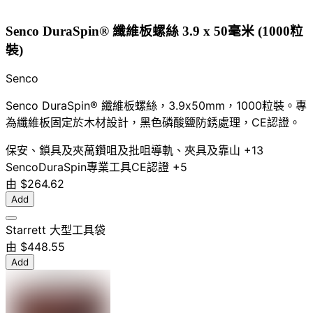
Senco DuraSpin® 纖維板螺絲 3.9 x 50毫米 (1000粒
裝)
Senco
Senco DuraSpin® 纖維板螺絲，3.9x50mm，1000粒裝。專
為纖維板固定於木材設計，黑色磷酸鹽防銹處理，CE認證。
保安、鎖具及夾萬
鑽咀及批咀
導軌、夾具及靠山
+13
Senco
DuraSpin
專業工具
CE認證
+5
由
$264.62
Add
Starrett 大型工具袋
由
$448.55
Add