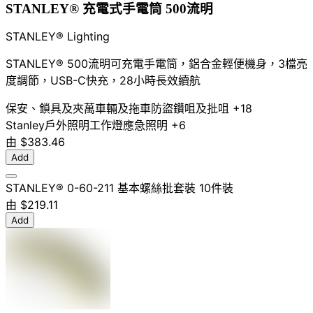
STANLEY® 充電式手電筒 500流明
STANLEY® Lighting
STANLEY® 500流明可充電手電筒，鋁合金輕便機身，3檔亮
度調節，USB-C快充，28小時長效續航
保安、鎖具及夾萬
車輛及拖車防盜
鑽咀及批咀
+18
Stanley
戶外照明
工作燈
應急照明
+6
由
$383.46
Add
STANLEY® 0-60-211 基本螺絲批套裝 10件裝
由
$219.11
Add