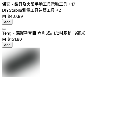
保安、鎖具及夾萬
手動工具
電動工具
+17
DIY
Stabila
測量工具
建築工具
+2
由
$407.89
Add
Teng - 深衝擊套筒 六角6點 1/2吋驅動 19毫米
由
$151.80
Add