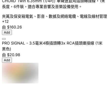
CHORD Twin 6.35mm (1/4吋) 單聲道直角插頭轉接線，1米
長度，6件裝，適合專業音響及音樂設備使用。
夾萬及保安箱
電氣、影音、數據及網絡
電纜、電線及線材管理
+12
由
$160.26
Add
PRO SIGNAL - 3.5毫米4極插頭轉3x RCA插頭連接線 (1米
黑色)
由
$20.98
Add