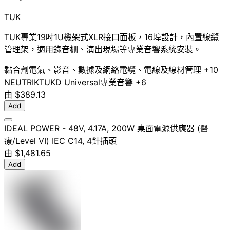
TUK
TUK專業19吋1U機架式XLR接口面板，16埠設計，內置線纜
管理架，適用錄音棚、演出現場等專業音響系統安裝。
黏合劑
電氣、影音、數據及網絡
電纜、電線及線材管理
+10
NEUTRIK
TUK
D Universal
專業音響
+6
由
$389.13
Add
IDEAL POWER - 48V, 4.17A, 200W 桌面電源供應器 (醫
療/Level VI) IEC C14, 4針插頭
由
$1,481.65
Add