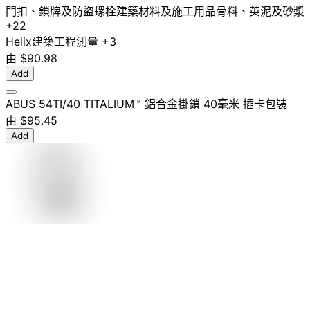
門扣、鎖牌及防盜螺栓
建築材料及施工用品
骨料、英泥及砂漿
+22
Helix
建築
工程
測量
+3
由
$90.98
Add
ABUS 54TI/40 TITALIUM™ 鋁合金掛鎖 40毫米 插卡包裝
由
$95.45
Add