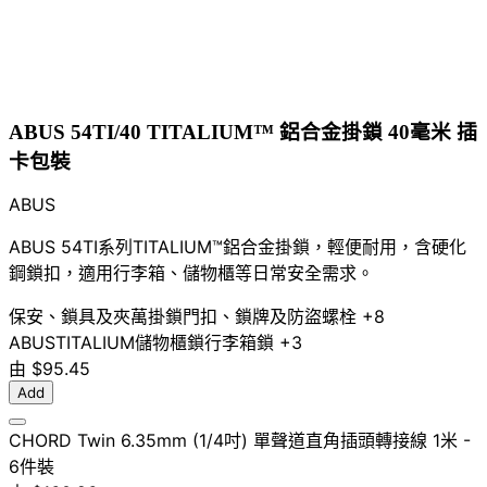
ABUS 54TI/40 TITALIUM™ 鋁合金掛鎖 40毫米 插
卡包裝
ABUS
ABUS 54TI系列TITALIUM™鋁合金掛鎖，輕便耐用，含硬化
鋼鎖扣，適用行李箱、儲物櫃等日常安全需求。
保安、鎖具及夾萬
掛鎖
門扣、鎖牌及防盜螺栓
+8
ABUS
TITALIUM
儲物櫃鎖
行李箱鎖
+3
由
$95.45
Add
CHORD Twin 6.35mm (1/4吋) 單聲道直角插頭轉接線 1米 -
6件裝