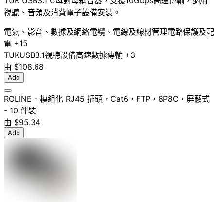
TUK USB3.1 C母對母耦合器，支援10Gbps高速傳輸，適用
視聽、音頻及消費電子設備安裝。
電氣、影音、數據及網絡
電纜、電線及線材管理
電路保護及配
電
+15
TUK
USB3.1
視聽設備
高速數據傳輸
+3
由
$108.68
Add
ROLINE - 模組化 RJ45 插頭，Cat6，FTP，8P8C，屏蔽式
- 10 件裝
由
$95.34
Add