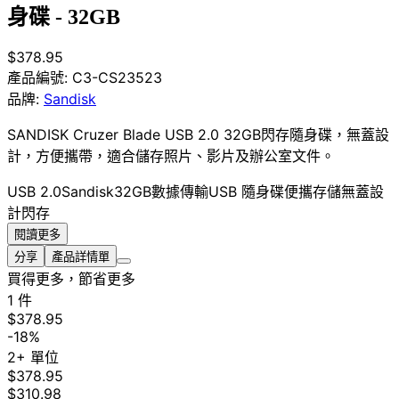
身碟 - 32GB
$378.95
產品編號:
C3-CS23523
品牌:
Sandisk
SANDISK Cruzer Blade USB 2.0 32GB閃存隨身碟，無蓋設
計，方便攜帶，適合儲存照片、影片及辦公室文件。
USB 2.0
Sandisk
32GB
數據傳輸
USB 隨身碟
便攜存儲
無蓋設
計
閃存
閱讀更多
分享
產品詳情單
買得更多，節省更多
1 件
$378.95
-18%
2+ 單位
$378.95
$310.98