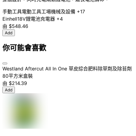
手動工具
電動工具
工場機械及設備
+17
Einhell
18V
鋰電池
充電器
+4
由
$548.46
Add
你可能會喜歡
Westland Aftercut All In One 草皮綜合肥料除草劑及除苔劑
80平方米盒裝
由
$214.39
Add