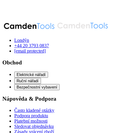
Londýn
‪+44 20 3793 0837‬
[email protected]
Obchod
Elektrické nářadí
Ruční nářadí
Bezpečnostní vybavení
Nápověda & Podpora
Často kladené otázky
Podpora produktu
Platební možnosti
Sledovat objednávku
Zásady vrácení zboží