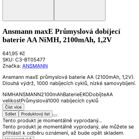
Ansmann maxE Průmyslová dobíjecí
baterie AA NiMH, 2100mAh, 1,2V
641,95 Kč
SKU:
C3-BT05477
Značka:
ANSMANN
Ansmann maxE průmyslová baterie AA (2100mAh, 1,2V).
Dlouhá výdrž, 1000 nabíjecích cyklů, nízké samovybíjení.
NiMH
ANSMANN
2100mAh
Baterie
EKO
Dobíjte
AA
velikost
Průmyslová
1000 nabíjecích cyklů
Číst více
Sdílet
Produktový list
Tento produkt je momentálně vyprodaný...
Tento produkt je momentálně vyprodaný, ale můžete se
přihlásit k odběru oznámení, až bude opět skladem.