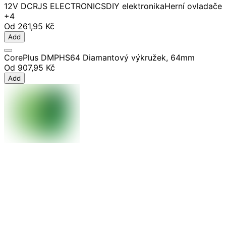
12V DC
RJS ELECTRONICS
DIY elektronika
Herní ovladače
+4
Od
261,95 Kč
Add
CorePlus DMPHS64 Diamantový výkružek, 64mm
Od
907,95 Kč
Add