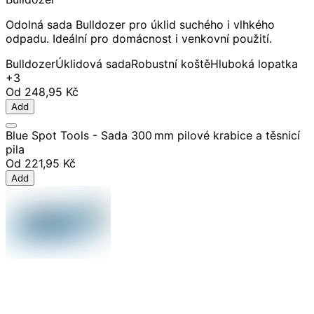
Odolná sada Bulldozer pro úklid suchého i vlhkého
odpadu. Ideální pro domácnost i venkovní použití.
Bulldozer
Úklidová sada
Robustní koště
Hluboká lopatka
+3
Od
248,95 Kč
Add
Blue Spot Tools - Sada 300 mm pilové krabice a těsnicí
pila
Od
221,95 Kč
Add