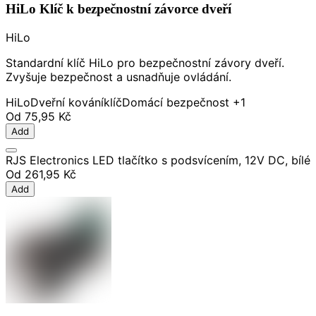
HiLo Klíč k bezpečnostní závorce dveří
HiLo
Standardní klíč HiLo pro bezpečnostní závory dveří.
Zvyšuje bezpečnost a usnadňuje ovládání.
HiLo
Dveřní kování
klíč
Domácí bezpečnost
+1
Od
75,95 Kč
Add
RJS Electronics LED tlačítko s podsvícením, 12V DC, bílé
Od
261,95 Kč
Add