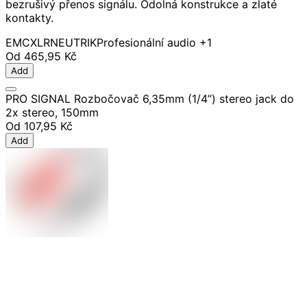
bezrušivý přenos signálu. Odolná konstrukce a zlaté
kontakty.
EMC
XLR
NEUTRIK
Profesionální audio
+1
Od
465,95 Kč
Add
PRO SIGNAL Rozbočovač 6,35mm (1/4”) stereo jack do
2x stereo, 150mm
Od
107,95 Kč
Add