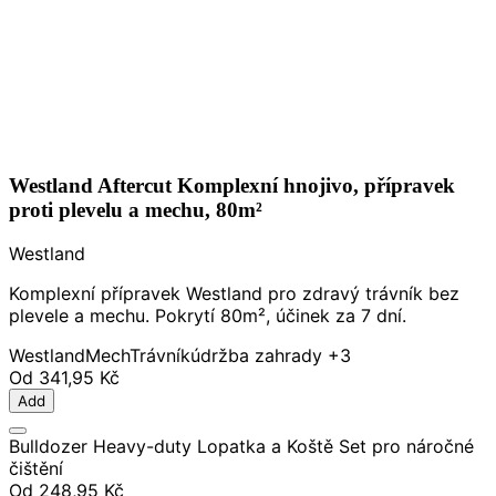
Westland Aftercut Komplexní hnojivo, přípravek
proti plevelu a mechu, 80m²
Westland
Komplexní přípravek Westland pro zdravý trávník bez
plevele a mechu. Pokrytí 80m², účinek za 7 dní.
Westland
Mech
Trávník
údržba zahrady
+3
Od
341,95 Kč
Add
Bulldozer Heavy-duty Lopatka a Koště Set pro náročné
čištění
Od
248,95 Kč