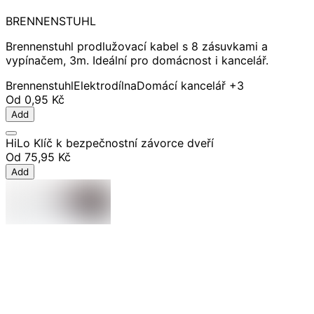
BRENNENSTUHL
Brennenstuhl prodlužovací kabel s 8 zásuvkami a
vypínačem, 3m. Ideální pro domácnost i kancelář.
Brennenstuhl
Elektro
dílna
Domácí kancelář
+3
Od
0,95 Kč
Add
HiLo Klíč k bezpečnostní závorce dveří
Od
75,95 Kč
Add