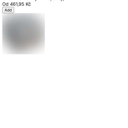
Od
461,95 Kč
Add