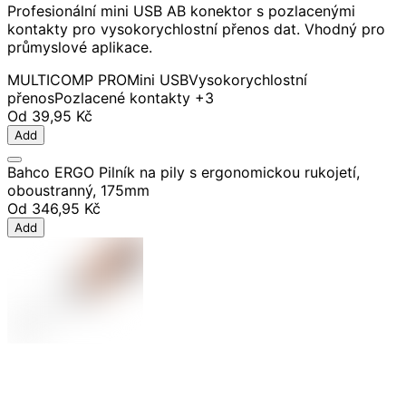
Profesionální mini USB AB konektor s pozlacenými
kontakty pro vysokorychlostní přenos dat. Vhodný pro
průmyslové aplikace.
MULTICOMP PRO
Mini USB
Vysokorychlostní
přenos
Pozlacené kontakty
+3
Od
39,95 Kč
Add
Bahco ERGO Pilník na pily s ergonomickou rukojetí,
oboustranný, 175mm
Od
346,95 Kč
Add