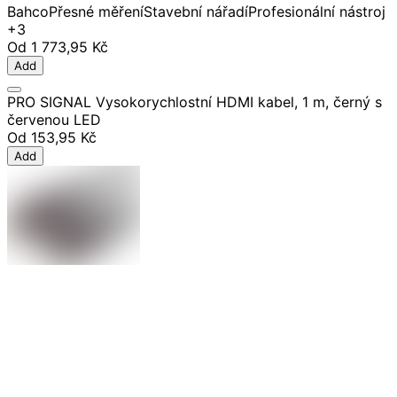
Bahco
Přesné měření
Stavební nářadí
Profesionální nástroj
+3
Od
1 773,95 Kč
Add
PRO SIGNAL Vysokorychlostní HDMI kabel, 1 m, černý s
červenou LED
Od
153,95 Kč
Add