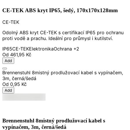
CE-TEK ABS kryt IP65, šedý, 170x170x128mm
CE-TEK
Odolný ABS kryt CE-TEK s certifikací IP65 pro ochranu
proti vodě a prachu. Ideální pro průmysl i kutilství.
IP65
CE-TEK
Elektronika
Ochrana
+2
Od
461,95 Kč
Add
Brennenstuhl 8mistný prodlužovací kabel s vypínačem,
3m, černá/šedá
Od
0,95 Kč
Add
Brennenstuhl 8mistný prodlužovací kabel s
vypínačem, 3m, černá/šedá