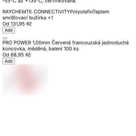
-55°C až +135°C, certifikovaná.
RAYCHEM
TE CONNECTIVITY
Polyolefin
Teplem
smršťovací bužírka
+1
Od
131,95 Kč
Add
PRO POWER 1,00mm Červená francouzská jednoduchá
koncovka, měděná, balení 100 ks
Od
68,95 Kč
Add