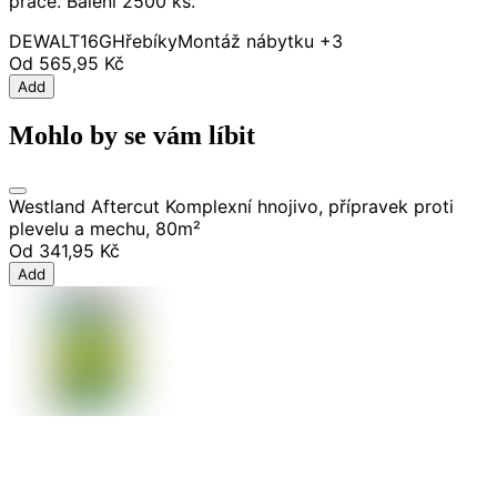
práce. Balení 2500 ks.
DEWALT
16G
Hřebíky
Montáž nábytku
+3
Od
565,95 Kč
Add
Mohlo by se vám líbit
Westland Aftercut Komplexní hnojivo, přípravek proti
plevelu a mechu, 80m²
Od
341,95 Kč
Add