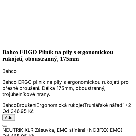
Bahco ERGO Pilník na pily s ergonomickou
rukojetí, oboustranný, 175mm
Bahco
Bahco ERGO pilník na pily s ergonomickou rukojetí pro
přesné broušení. Délka 175mm, oboustranný,
trojúhelníkové hrany.
Bahco
Broušení
Ergonomická rukojeť
Truhlářské nářadí
+2
Od
346,95 Kč
Add
NEUTRIK XLR Zásuvka, EMC stíněná (NC3FXX-EMC)
Od
465,95 Kč