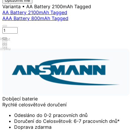
Upozornit mě
Varianta
• AA Battery 2100mAh Tagged
AA Battery 2100mAh Tagged
AAA Battery 800mAh Tagged
Přidat
do
košíku
Dobíjecí baterie
Rychlé celosvětové doručení
Odesláno do 0-2 pracovních dnů
Doručení do Celosvětově: 6-7 pracovních dnů*
Doprava zdarma