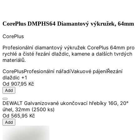
CorePlus DMPHS64 Diamantový výkružek, 64mm
CorePlus
Profesionální diamantový výkružek CorePlus 64mm pro
rychlé a čisté řezání dlaždic, kamene a dalších tvrdých
materiálů.
CorePlus
Profesionální nářadí
Vakuové pájení
Řezání
dlaždic
+1
Od
907,95 Kč
Add
DEWALT Galvanizované ukončovací hřebíky 16G, 20°
úhel, 32mm (2500 ks)
Od
565,95 Kč
Add