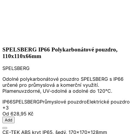
SPELSBERG IP66 Polykarbonátové pouzdro,
110x110x66mm
SPELSBERG
Odolné polykarbonátové pouzdro SPELSBERG s IP66
určené pro průmyslová a komerční využití.
Plamenuvzdorné, UV-odolné a odolné do 120°C.
IP66
SPELSBERG
Průmyslové pouzdro
Elektrické pouzdro
+3
Od
628,95 Kč
Add
CE-TEK ABS kryt IP65, šedý, 170x170x128mm