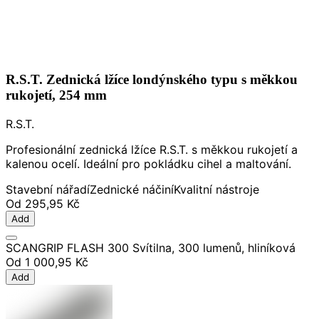
R.S.T. Zednická lžíce londýnského typu s měkkou
rukojetí, 254 mm
R.S.T.
Profesionální zednická lžíce R.S.T. s měkkou rukojetí a
kalenou ocelí. Ideální pro pokládku cihel a maltování.
Stavební nářadí
Zednické náčiní
Kvalitní nástroje
Od
295,95 Kč
Add
SCANGRIP FLASH 300 Svítilna, 300 lumenů, hliníková
Od
1 000,95 Kč
Add