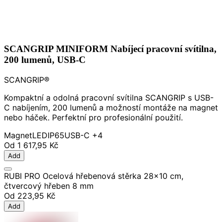
SCANGRIP MINIFORM Nabíjecí pracovní svítilna,
200 lumenů, USB-C
SCANGRIP®
Kompaktní a odolná pracovní svítilna SCANGRIP s USB-
C nabíjením, 200 lumenů a možností montáže na magnet
nebo háček. Perfektní pro profesionální použití.
Magnet
LED
IP65
USB-C
+4
Od
1 617,95 Kč
Add
RUBI PRO Ocelová hřebenová stěrka 28x10 cm,
čtvercový hřeben 8 mm
Od
223,95 Kč
Add