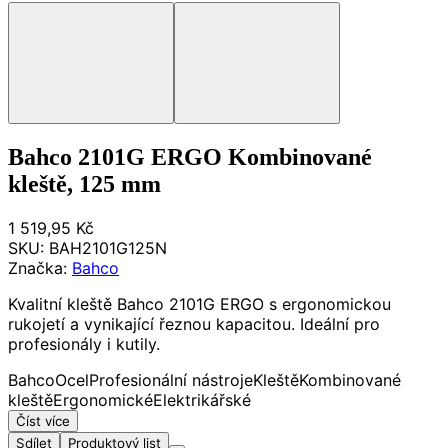
Bahco 2101G ERGO Kombinované
kleště, 125 mm
1 519,95 Kč
SKU:
BAH2101G125N
Značka:
Bahco
Kvalitní kleště Bahco 2101G ERGO s ergonomickou
rukojetí a vynikající řeznou kapacitou. Ideální pro
profesionály i kutily.
Bahco
Ocel
Profesionální nástroje
Kleště
Kombinované
kleště
Ergonomické
Elektrikářské
Číst více
Sdílet
Produktový list