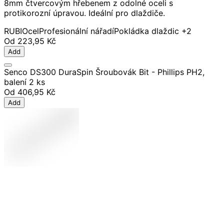
8mm čtvercovým hřebenem z odolné oceli s
protikorozní úpravou. Ideální pro dlaždiče.
RUBI
Ocel
Profesionální nářadí
Pokládka dlaždic
+2
Od
223,95 Kč
Add
Senco DS300 DuraSpin Šroubovák Bit - Phillips PH2,
balení 2 ks
Od
406,95 Kč
Add