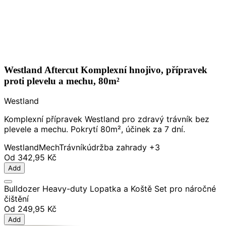
Westland Aftercut Komplexní hnojivo, přípravek
proti plevelu a mechu, 80m²
Westland
Komplexní přípravek Westland pro zdravý trávník bez
plevele a mechu. Pokrytí 80m², účinek za 7 dní.
Westland
Mech
Trávník
údržba zahrady
+3
Od
342,95 Kč
Add
Bulldozer Heavy-duty Lopatka a Koště Set pro náročné
čištění
Od
249,95 Kč
Add