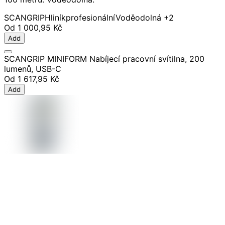
SCANGRIP
Hliník
profesionální
Voděodolná
+2
Od
1 000,95 Kč
Add
SCANGRIP MINIFORM Nabíjecí pracovní svítilna, 200
lumenů, USB-C
Od
1 617,95 Kč
Add