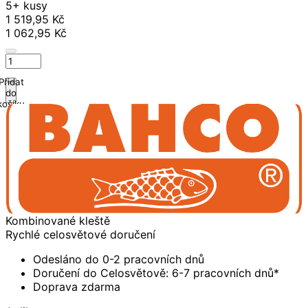
5+ kusy
1 519,95 Kč
1 062,95 Kč
Přidat
do
košíku
Kombinované kleště
Rychlé celosvětové doručení
Odesláno do 0-2 pracovních dnů
Doručení do Celosvětově: 6-7 pracovních dnů*
Doprava zdarma