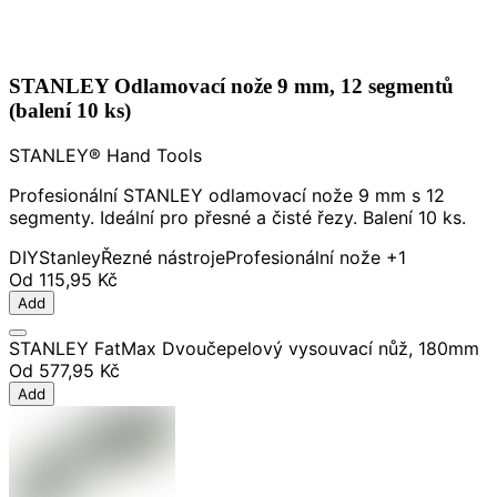
STANLEY Odlamovací nože 9 mm, 12 segmentů
(balení 10 ks)
STANLEY® Hand Tools
Profesionální STANLEY odlamovací nože 9 mm s 12
segmenty. Ideální pro přesné a čisté řezy. Balení 10 ks.
DIY
Stanley
Řezné nástroje
Profesionální nože
+1
Od
115,95 Kč
Add
STANLEY FatMax Dvoučepelový vysouvací nůž, 180mm
Od
577,95 Kč
Add