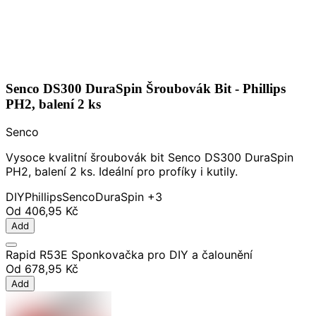
Senco DS300 DuraSpin Šroubovák Bit - Phillips
PH2, balení 2 ks
Senco
Vysoce kvalitní šroubovák bit Senco DS300 DuraSpin
PH2, balení 2 ks. Ideální pro profíky i kutily.
DIY
Phillips
Senco
DuraSpin
+3
Od
406,95 Kč
Add
Rapid R53E Sponkovačka pro DIY a čalounění
Od
678,95 Kč
Add