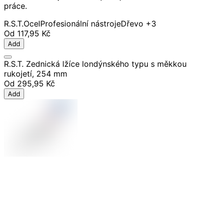
práce.
R.S.T.
Ocel
Profesionální nástroje
Dřevo
+3
Od
117,95 Kč
Add
R.S.T. Zednická lžíce londýnského typu s měkkou
rukojetí, 254 mm
Od
295,95 Kč
Add