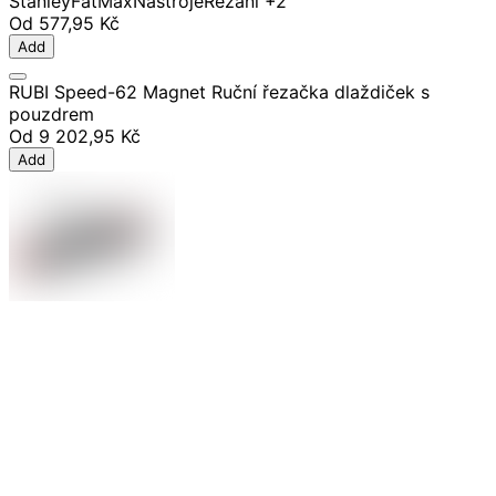
Stanley
FatMax
Nástroje
Řezání
+2
Od
577,95 Kč
Add
RUBI Speed-62 Magnet Ruční řezačka dlaždiček s
pouzdrem
Od
9 202,95 Kč
Add