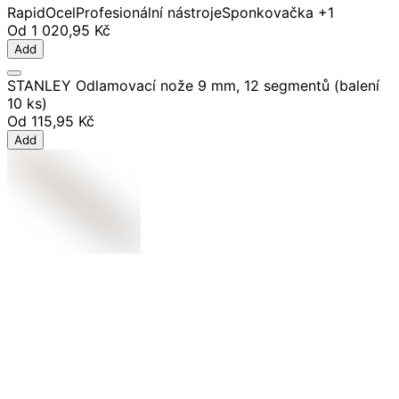
Rapid
Ocel
Profesionální nástroje
Sponkovačka
+1
Od
1 020,95 Kč
Add
STANLEY Odlamovací nože 9 mm, 12 segmentů (balení
10 ks)
Od
115,95 Kč
Add