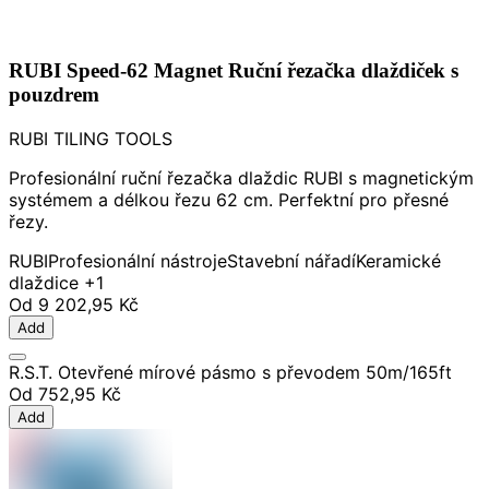
RUBI Speed-62 Magnet Ruční řezačka dlaždiček s
pouzdrem
RUBI TILING TOOLS
Profesionální ruční řezačka dlaždic RUBI s magnetickým
systémem a délkou řezu 62 cm. Perfektní pro přesné
řezy.
RUBI
Profesionální nástroje
Stavební nářadí
Keramické
dlaždice
+1
Od
9 202,95 Kč
Add
R.S.T. Otevřené mírové pásmo s převodem 50m/165ft
Od
752,95 Kč
Add