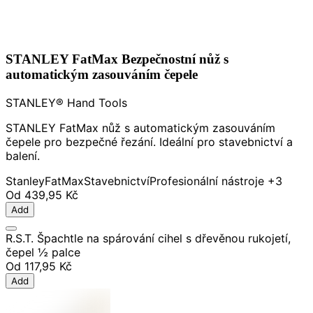
STANLEY FatMax Bezpečnostní nůž s
automatickým zasouváním čepele
STANLEY® Hand Tools
STANLEY FatMax nůž s automatickým zasouváním
čepele pro bezpečné řezání. Ideální pro stavebnictví a
balení.
Stanley
FatMax
Stavebnictví
Profesionální nástroje
+3
Od
439,95 Kč
Add
R.S.T. Špachtle na spárování cihel s dřevěnou rukojetí,
čepel ½ palce
Od
117,95 Kč
Add