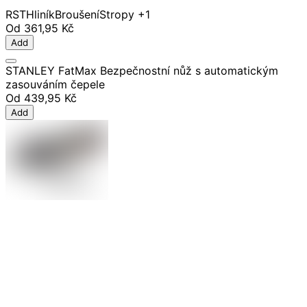
RST
Hliník
Broušení
Stropy
+1
Od
361,95 Kč
Add
STANLEY FatMax Bezpečnostní nůž s automatickým
zasouváním čepele
Od
439,95 Kč
Add