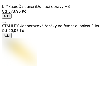
DIY
Rapid
Čalounění
Domácí opravy
+3
Od
678,95 Kč
Add
STANLEY Jednorázové řezáky na řemesla, balení 3 ks
Od
99,95 Kč
Add