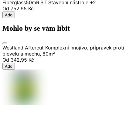
Fiberglass
50m
R.S.T.
Stavební nástroje
+2
Od
752,95 Kč
Add
Mohlo by se vám líbit
Westland Aftercut Komplexní hnojivo, přípravek proti
plevelu a mechu, 80m²
Od
342,95 Kč
Add