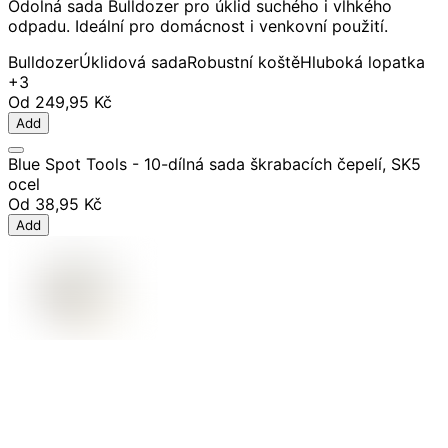
Odolná sada Bulldozer pro úklid suchého i vlhkého
odpadu. Ideální pro domácnost i venkovní použití.
Bulldozer
Úklidová sada
Robustní koště
Hluboká lopatka
+3
Od
249,95 Kč
Add
Blue Spot Tools - 10-dílná sada škrabacích čepelí, SK5
ocel
Od
38,95 Kč
Add