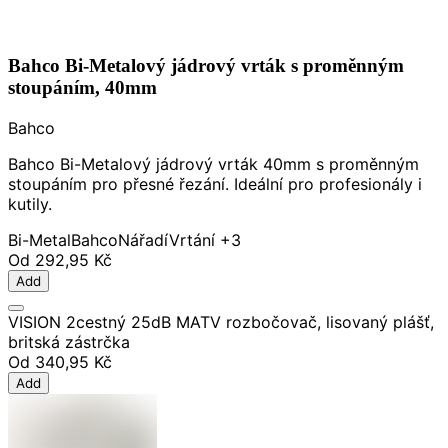
Bahco Bi-Metalový jádrový vrták s proměnným
stoupáním, 40mm
Bahco
Bahco Bi-Metalový jádrový vrták 40mm s proměnným
stoupáním pro přesné řezání. Ideální pro profesionály i
kutily.
Bi-Metal
Bahco
Nářadí
Vrtání
+3
Od
292,95 Kč
Add
VISION 2cestný 25dB MATV rozbočovač, lisovaný plášť,
britská zástrčka
Od
340,95 Kč
Add