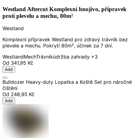
Westland Aftercut Komplexní hnojivo, přípravek
proti plevelu a mechu, 80m²
Westland
Komplexní přípravek Westland pro zdravý trávník bez
plevele a mechu. Pokrytí 80m², účinek za 7 dní.
Westland
Mech
Trávník
údržba zahrady
+3
Od
341,95 Kč
Add
Bulldozer Heavy-duty Lopatka a Koště Set pro náročné
čištění
Od
248,95 Kč
Add