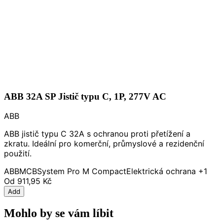
ABB 32A SP Jistič typu C, 1P, 277V AC
ABB
ABB jistič typu C 32A s ochranou proti přetížení a
zkratu. Ideální pro komerční, průmyslové a rezidenční
použití.
ABB
MCB
System Pro M Compact
Elektrická ochrana
+1
Od
911,95 Kč
Add
Mohlo by se vám líbit