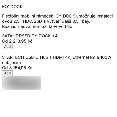
ICY DOCK
Flexibilní mobilní rámeček ICY DOCK umožňuje instalaci
dvou 2,5'' HDD/SSD a vytváří další 3,5'' bay.
Beznástrojová montáž, kovové tělo.
SATA
HDD
SSD
ICY DOCK
+4
Od
2 213,95 Kč
Add
STARTECH USB-C Hub s HDMI 4K, Ethernetem a 100W
nabíjením
Od
3 154,95 Kč
Add