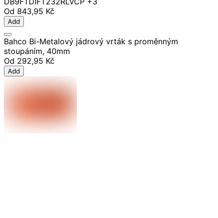
DB9
FTDI
FT232RL
VCP
+3
Od
843,95 Kč
Add
Bahco Bi-Metalový jádrový vrták s proměnným
stoupáním, 40mm
Od
292,95 Kč
Add