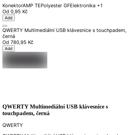
Konektor
AMP TE
Polyester GF
Elektronika
+1
Od
0,95 Kč
Add
QWERTY Multimediální USB klávesnice s touchpadem,
černá
Od
780,95 Kč
Add
QWERTY Multimediální USB klávesnice s
touchpadem, černá
QWERTY