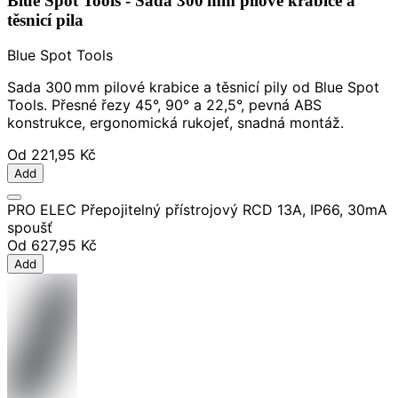
Blue Spot Tools - Sada 300 mm pilové krabice a
těsnicí pila
Blue Spot Tools
Sada 300 mm pilové krabice a těsnicí pily od Blue Spot
Tools. Přesné řezy 45°, 90° a 22,5°, pevná ABS
konstrukce, ergonomická rukojeť, snadná montáž.
Od
221,95 Kč
Add
PRO ELEC Přepojitelný přístrojový RCD 13A, IP66, 30mA
spoušť
Od
627,95 Kč
Add