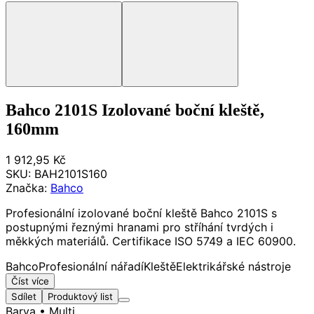
Bahco 2101S Izolované boční kleště,
160mm
1 912,95 Kč
SKU:
BAH2101S160
Značka:
Bahco
Profesionální izolované boční kleště Bahco 2101S s
postupnými řeznými hranami pro stříhání tvrdých i
měkkých materiálů. Certifikace ISO 5749 a IEC 60900.
Bahco
Profesionální nářadí
Kleště
Elektrikářské nástroje
Číst více
Sdílet
Produktový list
Barva
• Multi