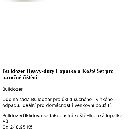
Bulldozer Heavy-duty Lopatka a Koště Set pro
náročné čištění
Bulldozer
Odolná sada Bulldozer pro úklid suchého i vlhkého
odpadu. Ideální pro domácnost i venkovní použití.
Bulldozer
Úklidová sada
Robustní koště
Hluboká lopatka
+3
Od
248,95 Kč