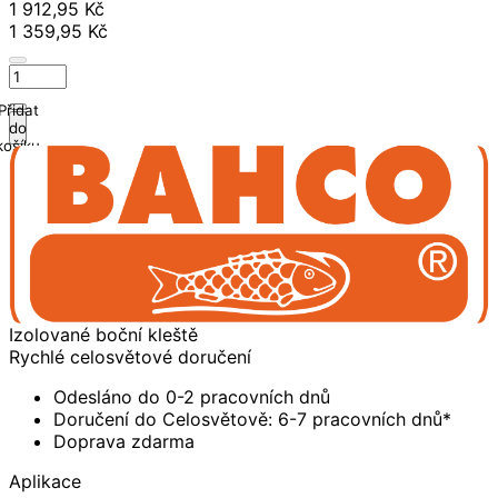
1 912,95 Kč
1 359,95 Kč
Přidat
do
košíku
Izolované boční kleště
Rychlé celosvětové doručení
Odesláno do 0-2 pracovních dnů
Doručení do Celosvětově: 6-7 pracovních dnů*
Doprava zdarma
Aplikace