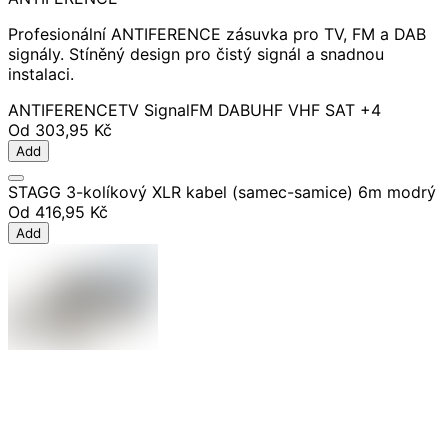
Profesionální ANTIFERENCE zásuvka pro TV, FM a DAB
signály. Stíněný design pro čistý signál a snadnou
instalaci.
ANTIFERENCE
TV Signal
FM DAB
UHF VHF SAT
+4
Od
303,95 Kč
Add
STAGG 3-kolíkový XLR kabel (samec-samice) 6m modrý
Od
416,95 Kč
Add