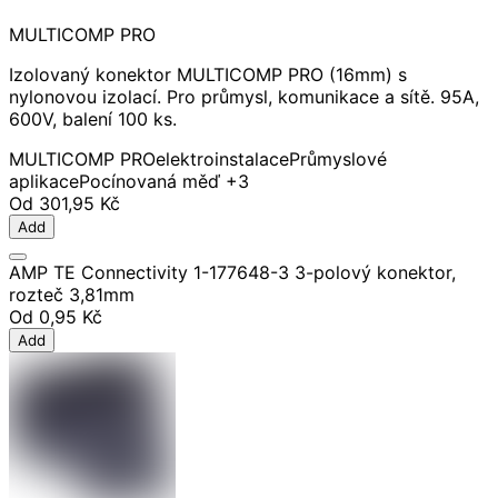
MULTICOMP PRO
Izolovaný konektor MULTICOMP PRO (16mm) s
nylonovou izolací. Pro průmysl, komunikace a sítě. 95A,
600V, balení 100 ks.
MULTICOMP PRO
elektroinstalace
Průmyslové
aplikace
Pocínovaná měď
+3
Od
301,95 Kč
Add
AMP TE Connectivity 1-177648-3 3-polový konektor,
rozteč 3,81mm
Od
0,95 Kč
Add